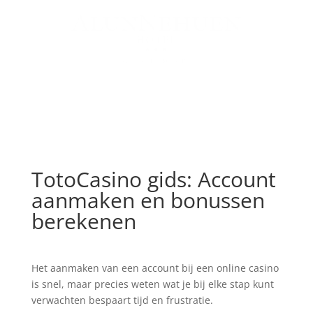
TotoCasino gids: Account
aanmaken en bonussen
berekenen
Het aanmaken van een account bij een online casino
is snel, maar precies weten wat je bij elke stap kunt
verwachten bespaart tijd en frustratie.