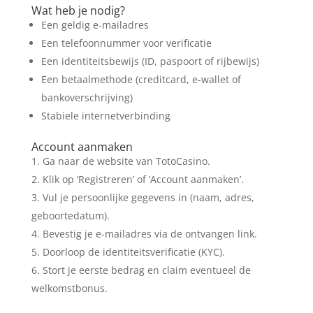
Wat heb je nodig?
Een geldig e-mailadres
Een telefoonnummer voor verificatie
Een identiteitsbewijs (ID, paspoort of rijbewijs)
Een betaalmethode (creditcard, e-wallet of
bankoverschrijving)
Stabiele internetverbinding
Account aanmaken
Ga naar de website van TotoCasino.
Klik op ‘Registreren’ of ‘Account aanmaken’.
Vul je persoonlijke gegevens in (naam, adres,
geboortedatum).
Bevestig je e-mailadres via de ontvangen link.
Doorloop de identiteitsverificatie (KYC).
Stort je eerste bedrag en claim eventueel de
welkomstbonus.