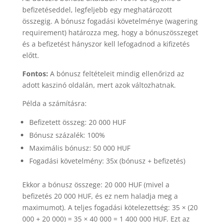
befizetéseddel, legfeljebb egy meghatározott
összegig. A bónusz fogadási követelménye (wagering
requirement) határozza meg, hogy a bónuszösszeget
és a befizetést hányszor kell lefogadnod a kifizetés
előtt.
Fontos:
A bónusz feltételeit mindig ellenőrizd az
adott kaszinó oldalán, mert azok változhatnak.
Példa a számításra:
Befizetett összeg: 20 000 HUF
Bónusz százalék: 100%
Maximális bónusz: 50 000 HUF
Fogadási követelmény: 35x (bónusz + befizetés)
Ekkor a bónusz összege: 20 000 HUF (mivel a
befizetés 20 000 HUF, és ez nem haladja meg a
maximumot). A teljes fogadási kötelezettség: 35 × (20
000 + 20 000) = 35 × 40 000 = 1 400 000 HUF. Ezt az