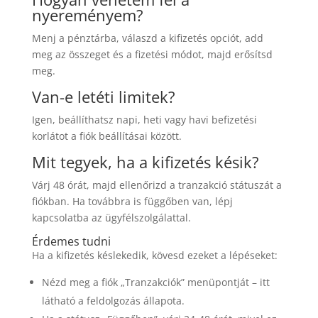
nyereményem?
Menj a pénztárba, válaszd a kifizetés opciót, add
meg az összeget és a fizetési módot, majd erősítsd
meg.
Van-e letéti limitek?
Igen, beállíthatsz napi, heti vagy havi befizetési
korlátot a fiók beállításai között.
Mit tegyek, ha a kifizetés késik?
Várj 48 órát, majd ellenőrizd a tranzakció státuszát a
fiókban. Ha továbbra is függőben van, lépj
kapcsolatba az ügyfélszolgálattal.
Érdemes tudni
Ha a kifizetés késlekedik, kövesd ezeket a lépéseket:
Nézd meg a fiók „Tranzakciók” menüpontját – itt
látható a feldolgozás állapota.