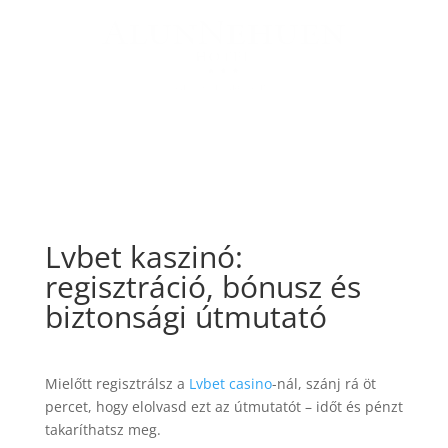
Lvbet kaszinó:
regisztráció, bónusz és
biztonsági útmutató
Mielőtt regisztrálsz a
Lvbet casino
-nál, szánj rá öt
percet, hogy elolvasd ezt az útmutatót – időt és pénzt
takaríthatsz meg.