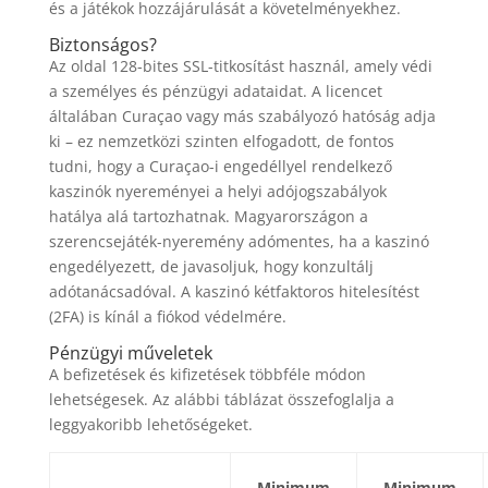
és a játékok hozzájárulását a követelményekhez.
Biztonságos?
Az oldal 128-bites SSL-titkosítást használ, amely védi
a személyes és pénzügyi adataidat. A licencet
általában Curaçao vagy más szabályozó hatóság adja
ki – ez nemzetközi szinten elfogadott, de fontos
tudni, hogy a Curaçao-i engedéllyel rendelkező
kaszinók nyereményei a helyi adójogszabályok
hatálya alá tartozhatnak. Magyarországon a
szerencsejáték-nyeremény adómentes, ha a kaszinó
engedélyezett, de javasoljuk, hogy konzultálj
adótanácsadóval. A kaszinó kétfaktoros hitelesítést
(2FA) is kínál a fiókod védelmére.
Pénzügyi műveletek
A befizetések és kifizetések többféle módon
lehetségesek. Az alábbi táblázat összefoglalja a
leggyakoribb lehetőségeket.
Minimum
Minimum