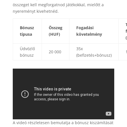
összeget kell megforgatnod játékokkal, mielőtt a
nyereményt kivehetnéd.
Bónusz
Összeg
Fogadási
típusa
(HUF)
követelmény
Üdvözlő
35x
20 000
bónusz
(befizetés+bónusz)
A videó részletesen bemutatja a bónusz kiszámítását