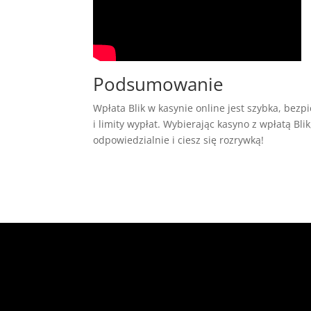
Podsumowanie
Wpłata Blik w kasynie online jest szybka, be
i limity wypłat. Wybierając kasyno z wpłatą Bl
odpowiedzialnie i ciesz się rozrywką!