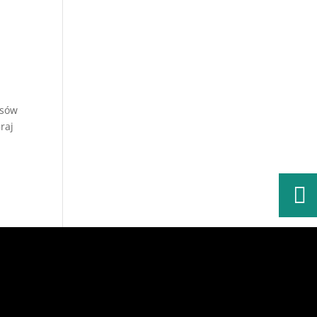
usów
Atención telefónica
raj
+54 9 11 7079 3070
