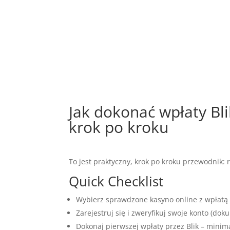
El hotel
Jak dokonać wpłaty Bli
krok po kroku
To jest praktyczny, krok po kroku przewodnik: 
Quick Checklist
Wybierz sprawdzone kasyno online z wpłatą 
Zarejestruj się i zweryfikuj swoje konto (do
Dokonaj pierwszej wpłaty przez Blik – minim