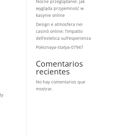
Nocne przeglądanie: jak
wygląda przyjemność w
kasynie online
Design e atmosfera nei
casinò online: l’impatto
dell’estetica sull’esperienza
Poleznaya-statya-07947
Comentarios
recientes
No hay comentarios que
mostrar.
ty
e