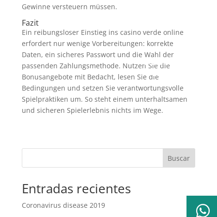
Gewinne versteuern müssen.
Fazit
Ein reibungsloser Einstieg ins casino verde online
erfordert nur wenige Vorbereitungen: korrekte
Daten, ein sicheres Passwort und die Wahl der
Atención telefónica
passenden Zahlungsmethode. Nutzen Sie die
+54 9 11 7079 3070
Bonusangebote mit Bedacht, lesen Sie die
Bedingungen und setzen Sie verantwortungsvolle
Spielpraktiken um. So steht einem unterhaltsamen
und sicheren Spielerlebnis nichts im Wege.
Buscar
Entradas recientes
Coronavirus disease 2019
