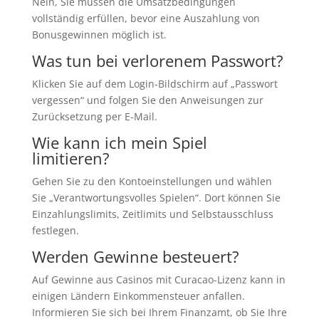
Nein, Sie müssen die Umsatzbedingungen
vollständig erfüllen, bevor eine Auszahlung von
Bonusgewinnen möglich ist.
Was tun bei verlorenem Passwort?
Klicken Sie auf dem Login-Bildschirm auf „Passwort
vergessen“ und folgen Sie den Anweisungen zur
Zurücksetzung per E-Mail.
Wie kann ich mein Spiel
limitieren?
Gehen Sie zu den Kontoeinstellungen und wählen
Sie „Verantwortungsvolles Spielen“. Dort können Sie
Einzahlungslimits, Zeitlimits und Selbstausschluss
festlegen.
Werden Gewinne besteuert?
Auf Gewinne aus Casinos mit Curacao-Lizenz kann in
einigen Ländern Einkommensteuer anfallen.
Informieren Sie sich bei Ihrem Finanzamt, ob Sie Ihre