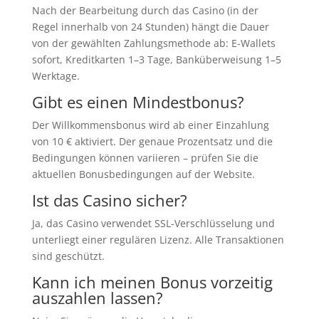
Nach der Bearbeitung durch das Casino (in der
Regel innerhalb von 24 Stunden) hängt die Dauer
von der gewählten Zahlungsmethode ab: E-Wallets
sofort, Kreditkarten 1–3 Tage, Banküberweisung 1–5
Werktage.
Gibt es einen Mindestbonus?
Der Willkommensbonus wird ab einer Einzahlung
von 10 € aktiviert. Der genaue Prozentsatz und die
Bedingungen können variieren – prüfen Sie die
aktuellen Bonusbedingungen auf der Website.
Ist das Casino sicher?
Ja, das Casino verwendet SSL-Verschlüsselung und
unterliegt einer regulären Lizenz. Alle Transaktionen
sind geschützt.
Kann ich meinen Bonus vorzeitig
auszahlen lassen?