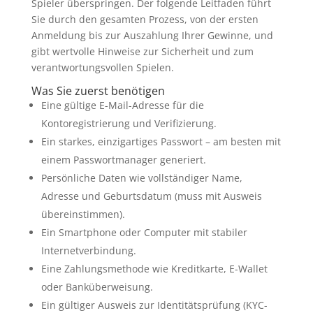
Spieler überspringen. Der folgende Leitfaden führt
Sie durch den gesamten Prozess, von der ersten
Anmeldung bis zur Auszahlung Ihrer Gewinne, und
gibt wertvolle Hinweise zur Sicherheit und zum
verantwortungsvollen Spielen.
Was Sie zuerst benötigen
Eine gültige E-Mail-Adresse für die
Kontoregistrierung und Verifizierung.
Ein starkes, einzigartiges Passwort – am besten mit
einem Passwortmanager generiert.
Persönliche Daten wie vollständiger Name,
Adresse und Geburtsdatum (muss mit Ausweis
übereinstimmen).
Ein Smartphone oder Computer mit stabiler
Internetverbindung.
Eine Zahlungsmethode wie Kreditkarte, E-Wallet
oder Banküberweisung.
Ein gültiger Ausweis zur Identitätsprüfung (KYC-