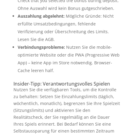
Check that you selected the bonus during deposit.
Ohne Auswahl wird kein Bonus gutgeschrieben.
Auszahlung abgelehnt:
Mögliche Gründe: Nicht
erfüllte Umsatzbedingungen, fehlende
Verifizierung oder Überschreitung des Limits.
Lesen Sie die AGB.
Verbindungsprobleme:
Nutzen Sie die mobile-
optimierte Website oder die PWA (Progressive Web
App) – keine App im Store notwendig. Browser-
Cache leeren half.
Insider-Tipp: Verantwortungsvolles Spielen
Nutzen Sie die verfügbaren Tools, um die Kontrolle
zu behalten: Setzen Sie Einzahlungslimits (täglich,
wöchentlich, monatlich), begrenzen Sie Ihre Spielzeit
(Sitzungslimits) und aktivieren Sie den
Realitätscheck, der Sie regelmäßig an die Dauer
Ihres Spiels erinnert. Bei Bedarf können Sie eine
Selbstaussparung für einen bestimmten Zeitraum