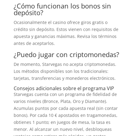
¿Cómo funcionan los bonos sin
depósito?
Ocasionalmente el casino ofrece giros gratis o
crédito sin depósito. Estos vienen con requisitos de
apuesta y ganancias máximas. Revisa los términos
antes de aceptarlos.
¿Puedo jugar con criptomonedas?
De momento, Starvegas no acepta criptomonedas.
Los métodos disponibles son los tradicionales:
tarjetas, transferencias y monederos electrónicos.
Consejos adicionales sobre el programa VIP
Starvegas cuenta con un programa de fidelidad de
varios niveles (Bronce, Plata, Oro y Diamante).
Acumulas puntos por cada apuesta real (sin contar
bonos). Por cada 10 € apostados en tragamonedas,
obtienes 1 punto; en juegos de mesa, la tasa es
menor. Al alcanzar un nuevo nivel, desbloqueas