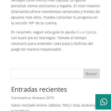
ventajas como retiros más rápidos, un gestor
personal, bonos exclusivos y regalos. El nivel máximo
(Diamante) ofrece reembolsos semanales y límites de
apuesta más altos. Puedes consultar tu progreso en
la sección ‘VIP’ de tu cuenta.
Atención telefónica
+54 9 11 7079 3070
En resumen, seguir esta guía te ayudará a empezar
con buen pie en Starvegas. Tómate el tiempo
necesario para entender cada paso y disfruta del
juego de manera responsable.
Buscar
Entradas recientes
Coronavirus disease 2019

Salon rozrywki online: lobbies, filtry i lista ulubionych
w praktyce