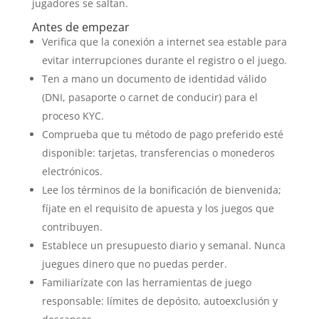
jugadores se saltan.
Antes de empezar
Verifica que la conexión a internet sea estable para
evitar interrupciones durante el registro o el juego.
Ten a mano un documento de identidad válido
(DNI, pasaporte o carnet de conducir) para el
proceso KYC.
Comprueba que tu método de pago preferido esté
disponible: tarjetas, transferencias o monederos
electrónicos.
Lee los términos de la bonificación de bienvenida;
fíjate en el requisito de apuesta y los juegos que
contribuyen.
Establece un presupuesto diario y semanal. Nunca
juegues dinero que no puedas perder.
Familiarízate con las herramientas de juego
responsable: límites de depósito, autoexclusión y