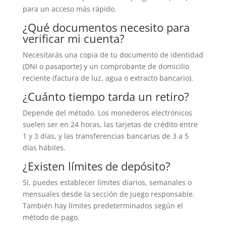
para un acceso más rápido.
¿Qué documentos necesito para
verificar mi cuenta?
Necesitarás una copia de tu documento de identidad
(DNI o pasaporte) y un comprobante de domicilio
reciente (factura de luz, agua o extracto bancario).
¿Cuánto tiempo tarda un retiro?
Depende del método. Los monederos electrónicos
suelen ser en 24 horas, las tarjetas de crédito entre
1 y 3 días, y las transferencias bancarias de 3 a 5
días hábiles.
¿Existen límites de depósito?
Sí, puedes establecer límites diarios, semanales o
mensuales desde la sección de juego responsable.
También hay límites predeterminados según el
método de pago.