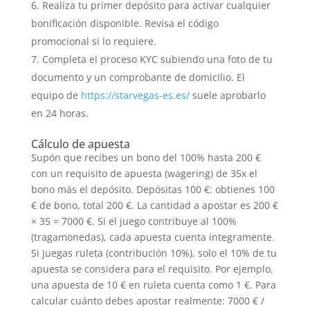
Realiza tu primer depósito para activar cualquier
bonificación disponible. Revisa el código
promocional si lo requiere.
Completa el proceso KYC subiendo una foto de tu
documento y un comprobante de domicilio. El
equipo de
https://starvegas-es.es/
suele aprobarlo
en 24 horas.
Cálculo de apuesta
Supón que recibes un bono del 100% hasta 200 €
con un requisito de apuesta (wagering) de 35x el
bono más el depósito. Depósitas 100 €: obtienes 100
€ de bono, total 200 €. La cantidad a apostar es 200 €
× 35 = 7000 €. Si el juego contribuye al 100%
(tragamonedas), cada apuesta cuenta íntegramente.
Si juegas ruleta (contribución 10%), solo el 10% de tu
apuesta se considera para el requisito. Por ejemplo,
una apuesta de 10 € en ruleta cuenta como 1 €. Para
calcular cuánto debes apostar realmente: 7000 € /