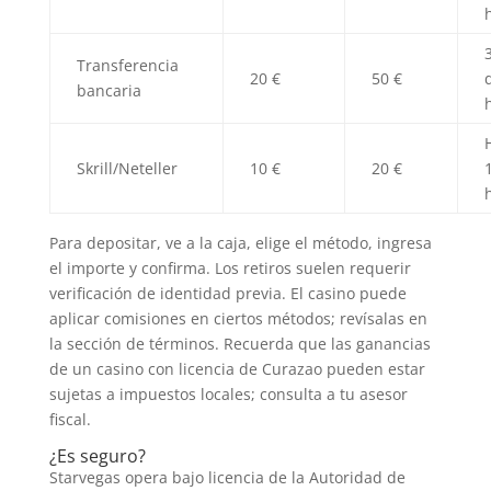
Transferencia
20 €
50 €
bancaria
Skrill/Neteller
10 €
20 €
Para depositar, ve a la caja, elige el método, ingresa
el importe y confirma. Los retiros suelen requerir
verificación de identidad previa. El casino puede
aplicar comisiones en ciertos métodos; revísalas en
la sección de términos. Recuerda que las ganancias
de un casino con licencia de Curazao pueden estar
sujetas a impuestos locales; consulta a tu asesor
fiscal.
¿Es seguro?
Starvegas opera bajo licencia de la Autoridad de