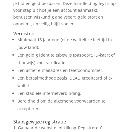
je tijd en geld besparen. Deze handleiding legt stap
voor stap uit hoe je een account aanmaakt,
bonussen wiskundig analyseert, geld stort en
opneemt, en veilig blijft spelen.
Vereisten
Minimaal 18 jaar oud (of de wettelijke leeftijd in
jouw land).
Een geldig identiteitsbewijs (paspoort, ID-kaart of
rijbewijs) voor verificatie.
Een actief e-mailadres en telefoonnummer.
Een betaalmethode zoals iDEAL, creditcard of e-
wallet.
Een stabiele internetverbinding.
Bereidheid om de algemene voorwaarden te
accepteren.
Stapsgewijze registratie
Ga naar de website en klik op ‘Registreren’.