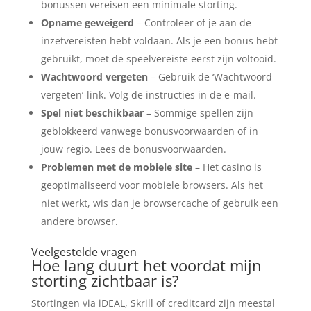
bonussen vereisen een minimale storting.
Opname geweigerd
– Controleer of je aan de
inzetvereisten hebt voldaan. Als je een bonus hebt
gebruikt, moet de speelvereiste eerst zijn voltooid.
Wachtwoord vergeten
– Gebruik de ‘Wachtwoord
vergeten’-link. Volg de instructies in de e-mail.
Spel niet beschikbaar
– Sommige spellen zijn
geblokkeerd vanwege bonusvoorwaarden of in
jouw regio. Lees de bonusvoorwaarden.
Problemen met de mobiele site
– Het casino is
geoptimaliseerd voor mobiele browsers. Als het
niet werkt, wis dan je browsercache of gebruik een
andere browser.
Veelgestelde vragen
Hoe lang duurt het voordat mijn
storting zichtbaar is?
Stortingen via iDEAL, Skrill of creditcard zijn meestal