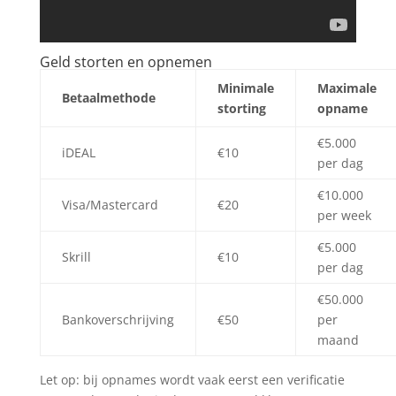
Geld storten en opnemen
Minimale
Maximale
Betaalmethode
storting
opname
€5.000
iDEAL
€10
per dag
€10.000
Visa/Mastercard
€20
per week
€5.000
Skrill
€10
per dag
€50.000
Bankoverschrijving
€50
per
maand
Let op: bij opnames wordt vaak eerst een verificatie