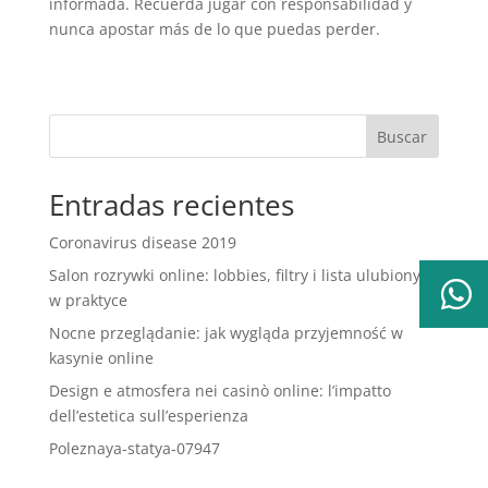
informada. Recuerda jugar con responsabilidad y
nunca apostar más de lo que puedas perder.
Buscar
Entradas recientes
Coronavirus disease 2019
Salon rozrywki online: lobbies, filtry i lista ulubionych

w praktyce
Nocne przeglądanie: jak wygląda przyjemność w
kasynie online
Design e atmosfera nei casinò online: l’impatto
dell’estetica sull’esperienza
Poleznaya-statya-07947