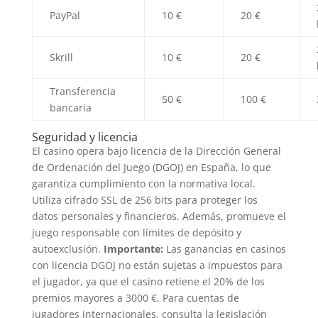
PayPal
10 €
20 €
Skrill
10 €
20 €
Transferencia
50 €
100 €
bancaria
Seguridad y licencia
El casino opera bajo licencia de la Dirección General
de Ordenación del Juego (DGOJ) en España, lo que
garantiza cumplimiento con la normativa local.
Utiliza cifrado SSL de 256 bits para proteger los
datos personales y financieros. Además, promueve el
juego responsable con límites de depósito y
autoexclusión.
Importante:
Las ganancias en casinos
con licencia DGOJ no están sujetas a impuestos para
el jugador, ya que el casino retiene el 20% de los
premios mayores a 3000 €. Para cuentas de
jugadores internacionales, consulta la legislación