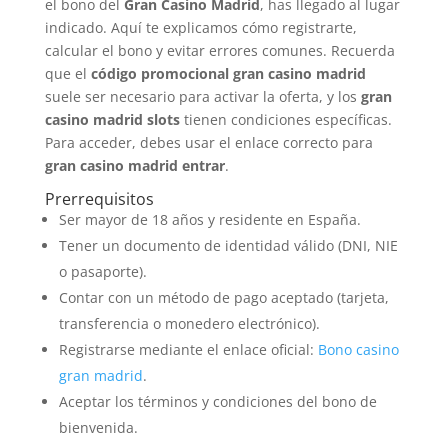
el bono del
Gran Casino Madrid
, has llegado al lugar
indicado. Aquí te explicamos cómo registrarte,
calcular el bono y evitar errores comunes. Recuerda
que el
código promocional gran casino madrid
suele ser necesario para activar la oferta, y los
gran
casino madrid slots
tienen condiciones específicas.
Para acceder, debes usar el enlace correcto para
gran casino madrid entrar
.
Prerrequisitos
Ser mayor de 18 años y residente en España.
Tener un documento de identidad válido (DNI, NIE
o pasaporte).
Contar con un método de pago aceptado (tarjeta,
transferencia o monedero electrónico).
Registrarse mediante el enlace oficial:
Bono casino
gran madrid
.
Aceptar los términos y condiciones del bono de
bienvenida.