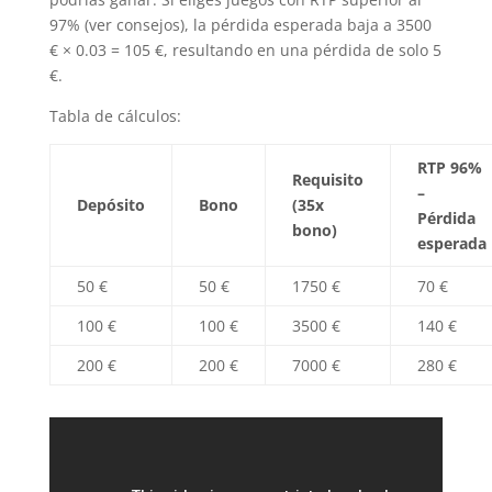
97% (ver consejos), la pérdida esperada baja a 3500
€ × 0.03 = 105 €, resultando en una pérdida de solo 5
€.
Tabla de cálculos:
RTP 96%
Requisito
–
Depósito
Bono
(35x
Pérdida
bono)
esperada
50 €
50 €
1750 €
70 €
100 €
100 €
3500 €
140 €
200 €
200 €
7000 €
280 €