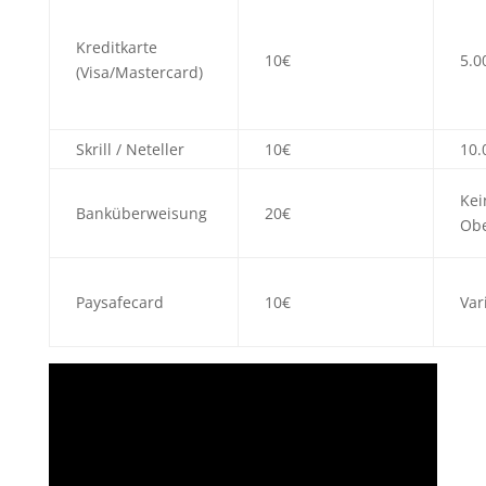
Kreditkarte
10€
5.0
(Visa/Mastercard)
Skrill / Neteller
10€
10.
Kei
Banküberweisung
20€
Obe
Paysafecard
10€
Var