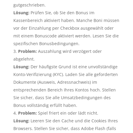
gutgeschrieben.
Lösung:
Prüfen Sie, ob Sie den Bonus im
Kassenbereich aktiviert haben. Manche Boni müssen
vor der Einzahlung per Checkbox ausgewählt oder
mit einem Bonuscode aktiviert werden. Lesen Sie die
spezifischen Bonusbedingungen.
Problem:
Auszahlung wird verzögert oder
abgelehnt.
Lösung:
Der häufigste Grund ist eine unvollständige
Konto-Verifizierung (KYC). Laden Sie alle geforderten
Dokumente (Ausweis, Adressnachweis) im
entsprechenden Bereich Ihres Kontos hoch. Stellen
Sie sicher, dass Sie alle Umsatzbedingungen des
Bonus vollständig erfüllt haben.
Problem:
Spiel friert ein oder lädt nicht.
Lösung:
Leeren Sie den Cache und die Cookies Ihres
Browsers. Stellen Sie sicher, dass Adobe Flash (falls