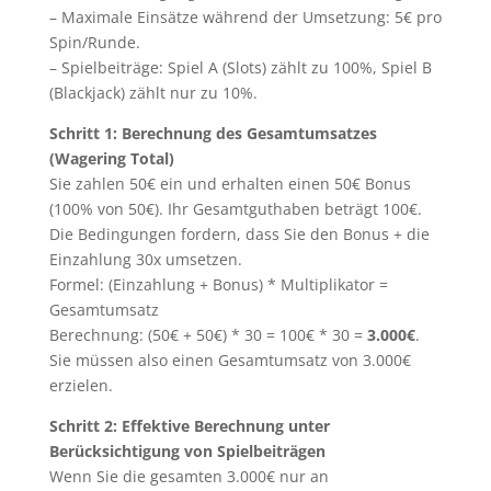
– Maximale Einsätze während der Umsetzung: 5€ pro
Spin/Runde.
– Spielbeiträge: Spiel A (Slots) zählt zu 100%, Spiel B
(Blackjack) zählt nur zu 10%.
Schritt 1: Berechnung des Gesamtumsatzes
(Wagering Total)
Sie zahlen 50€ ein und erhalten einen 50€ Bonus
(100% von 50€). Ihr Gesamtguthaben beträgt 100€.
Die Bedingungen fordern, dass Sie den Bonus + die
Einzahlung 30x umsetzen.
Formel: (Einzahlung + Bonus) * Multiplikator =
Gesamtumsatz
Berechnung: (50€ + 50€) * 30 = 100€ * 30 =
3.000€
.
Sie müssen also einen Gesamtumsatz von 3.000€
erzielen.
Schritt 2: Effektive Berechnung unter
Berücksichtigung von Spielbeiträgen
Wenn Sie die gesamten 3.000€ nur an