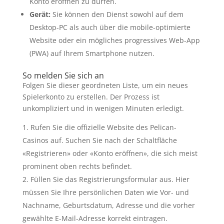
Konto eröffnen zu dürfen.
Gerät:
Sie können den Dienst sowohl auf dem
Desktop-PC als auch über die mobile-optimierte
Website oder ein mögliches progressives Web-App
(PWA) auf Ihrem Smartphone nutzen.
So melden Sie sich an
Folgen Sie dieser geordneten Liste, um ein neues
Spielerkonto zu erstellen. Der Prozess ist
unkompliziert und in wenigen Minuten erledigt.
Rufen Sie die offizielle Website des Pelican-
Casinos auf. Suchen Sie nach der Schaltfläche
«Registrieren» oder «Konto eröffnen», die sich meist
prominent oben rechts befindet.
Füllen Sie das Registrierungsformular aus. Hier
müssen Sie Ihre persönlichen Daten wie Vor- und
Nachname, Geburtsdatum, Adresse und die vorher
gewählte E-Mail-Adresse korrekt eintragen.