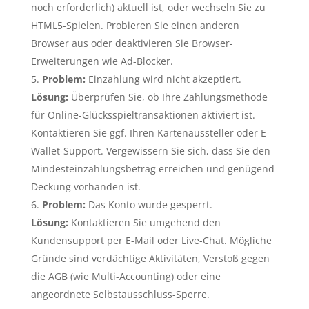
noch erforderlich) aktuell ist, oder wechseln Sie zu
HTML5-Spielen. Probieren Sie einen anderen
Browser aus oder deaktivieren Sie Browser-
Erweiterungen wie Ad-Blocker.
Problem:
Einzahlung wird nicht akzeptiert.
Lösung:
Überprüfen Sie, ob Ihre Zahlungsmethode
für Online-Glücksspieltransaktionen aktiviert ist.
Kontaktieren Sie ggf. Ihren Kartenaussteller oder E-
Wallet-Support. Vergewissern Sie sich, dass Sie den
Mindesteinzahlungsbetrag erreichen und genügend
Deckung vorhanden ist.
Problem:
Das Konto wurde gesperrt.
Lösung:
Kontaktieren Sie umgehend den
Kundensupport per E-Mail oder Live-Chat. Mögliche
Gründe sind verdächtige Aktivitäten, Verstoß gegen
die AGB (wie Multi-Accounting) oder eine
angeordnete Selbstausschluss-Sperre.