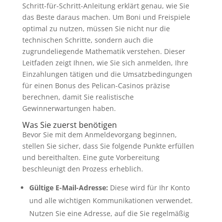
Schritt-für-Schritt-Anleitung erklärt genau, wie Sie
das Beste daraus machen. Um Boni und Freispiele
optimal zu nutzen, müssen Sie nicht nur die
technischen Schritte, sondern auch die
zugrundeliegende Mathematik verstehen. Dieser
Leitfaden zeigt Ihnen, wie Sie sich anmelden, Ihre
Einzahlungen tätigen und die Umsatzbedingungen
für einen Bonus des Pelican-Casinos präzise
berechnen, damit Sie realistische
Gewinnerwartungen haben.
Was Sie zuerst benötigen
Bevor Sie mit dem Anmeldevorgang beginnen,
stellen Sie sicher, dass Sie folgende Punkte erfüllen
und bereithalten. Eine gute Vorbereitung
beschleunigt den Prozess erheblich.
Gültige E-Mail-Adresse:
Diese wird für Ihr Konto
und alle wichtigen Kommunikationen verwendet.
Nutzen Sie eine Adresse, auf die Sie regelmäßig