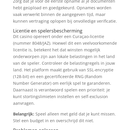
Zorg dat je voor de eerste opname al je documenten
hebt geüpload en goedgekeurd. Opnames worden
vaak verwerkt binnen de aangegeven tijd, maar
kunnen vertraging oplopen bij onvolledige verificatie.
Licentie en spelersbescherming
Dit casino opereert onder een Curaçao-licentie
(nummer 8048/JAZ). Hoewel dit een veelvoorkomende
licentie is, betekent het dat winsten mogelijk
onderworpen zijn aan lokale belastingen in het land
van de speler. Controleer de belastingregels in jouw
land. Het platform maakt gebruik van SSL-encryptie
(128-bit) en een gecertificeerde RNG (Random
Number Generator) om eerlijk spel te garanderen.
Daarnaast is verantwoord spelen een prioriteit: je
kunt stortingslimieten instellen en self-exclusion
aanvragen.
Belangrijk:
Speel alleen met geld dat je kunt missen.
Stel een budget in en overschrijd dit niet.