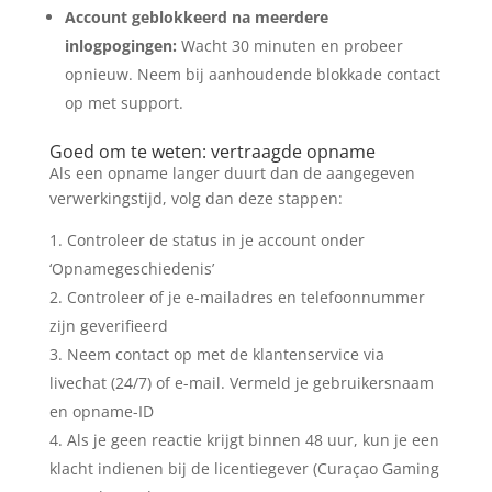
Account geblokkeerd na meerdere
inlogpogingen:
Wacht 30 minuten en probeer
opnieuw. Neem bij aanhoudende blokkade contact
op met support.
Goed om te weten: vertraagde opname
Als een opname langer duurt dan de aangegeven
verwerkingstijd, volg dan deze stappen:
Controleer de status in je account onder
‘Opnamegeschiedenis’
Controleer of je e-mailadres en telefoonnummer
zijn geverifieerd
Neem contact op met de klantenservice via
livechat (24/7) of e-mail. Vermeld je gebruikersnaam
en opname-ID
Als je geen reactie krijgt binnen 48 uur, kun je een
klacht indienen bij de licentiegever (Curaçao Gaming