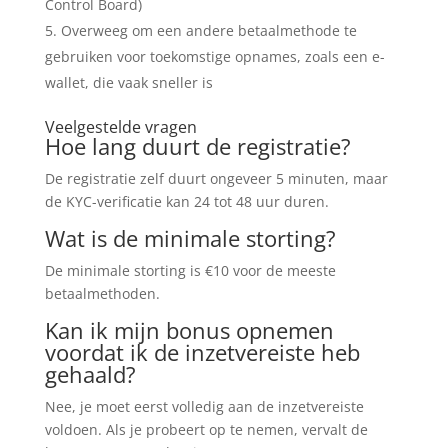
Control Board)
Overweeg om een andere betaalmethode te
gebruiken voor toekomstige opnames, zoals een e-
wallet, die vaak sneller is
Veelgestelde vragen
Hoe lang duurt de registratie?
De registratie zelf duurt ongeveer 5 minuten, maar
de KYC-verificatie kan 24 tot 48 uur duren.
Wat is de minimale storting?
De minimale storting is €10 voor de meeste
betaalmethoden.
Kan ik mijn bonus opnemen
voordat ik de inzetvereiste heb
gehaald?
Nee, je moet eerst volledig aan de inzetvereiste
voldoen. Als je probeert op te nemen, vervalt de