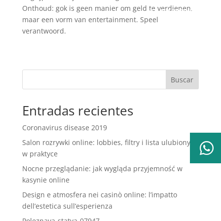
Onthoud: gok is geen manier om geld te verdienen,
+54 9 11 7079 3070
maar een vorm van entertainment. Speel
verantwoord.
Buscar
Entradas recientes
Coronavirus disease 2019
Salon rozrywki online: lobbies, filtry i lista ulubionych

w praktyce
Nocne przeglądanie: jak wygląda przyjemność w
kasynie online
Design e atmosfera nei casinò online: l’impatto
dell’estetica sull’esperienza
Poleznaya-statya-07947