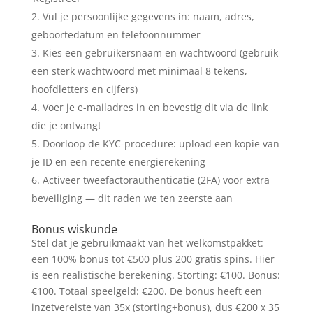
Vul je persoonlijke gegevens in: naam, adres,
geboortedatum en telefoonnummer
Kies een gebruikersnaam en wachtwoord (gebruik
een sterk wachtwoord met minimaal 8 tekens,
hoofdletters en cijfers)
Voer je e-mailadres in en bevestig dit via de link
die je ontvangt
Doorloop de KYC-procedure: upload een kopie van
je ID en een recente energierekening
Activeer tweefactorauthenticatie (2FA) voor extra
beveiliging — dit raden we ten zeerste aan
Bonus wiskunde
Stel dat je gebruikmaakt van het welkomstpakket:
een 100% bonus tot €500 plus 200 gratis spins. Hier
is een realistische berekening. Storting: €100. Bonus:
€100. Totaal speelgeld: €200. De bonus heeft een
inzetvereiste van 35x (storting+bonus), dus €200 x 35