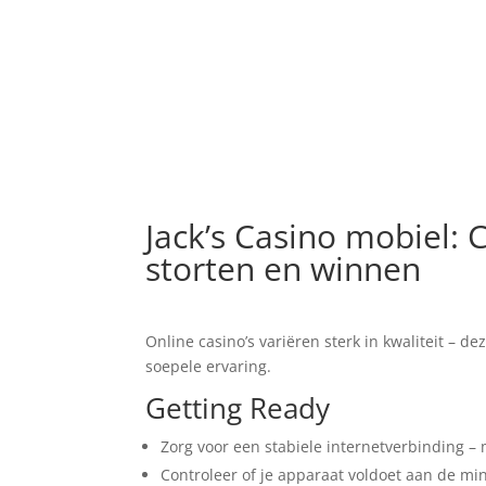
El hotel
Jack’s Casino mobiel: 
storten en winnen
Online casino’s variëren sterk in kwaliteit – de
soepele ervaring.
Getting Ready
Zorg voor een stabiele internetverbinding – 
Controleer of je apparaat voldoet aan de min