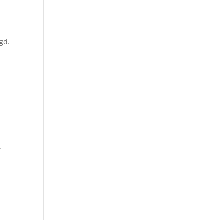
gd.
r