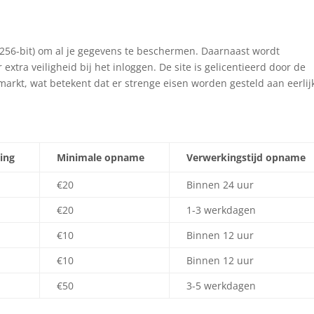
 (256-bit) om al je gegevens te beschermen. Daarnaast wordt
xtra veiligheid bij het inloggen. De site is gelicentieerd door de
markt, wat betekent dat er strenge eisen worden gesteld aan eerlij
ing
Minimale opname
Verwerkingstijd opname
€20
Binnen 24 uur
€20
1-3 werkdagen
€10
Binnen 12 uur
€10
Binnen 12 uur
€50
3-5 werkdagen