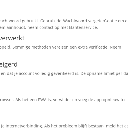
 wachtwoord gebruikt. Gebruik de ‘Wachtwoord vergeten’-optie om 
leem aanhoudt, neem contact op met klantenservice.
 verwerkt
oppeld. Sommige methoden vereisen een extra verificatie. Neem
eigerd
en dat je account volledig geverifieerd is. De opname limiet per da
rowser. Als het een PWA is, verwijder en voeg de app opnieuw toe
 je internetverbinding. Als het probleem blijft bestaan, meld het a