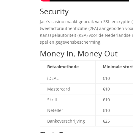
Security
Jack’s casino maakt gebruik van SSL-encryptie
tweefactorauthenticatie (2FA) aangeboden voor e
Kansspelautoriteit (KSA) voor de Nederlandse 
spel en gegevensbescherming.
Money In, Money Out
Betaalmethode
Minimale stort
iDEAL
€10
Mastercard
€10
Skrill
€10
Neteller
€10
Bankoverschrijving
€25