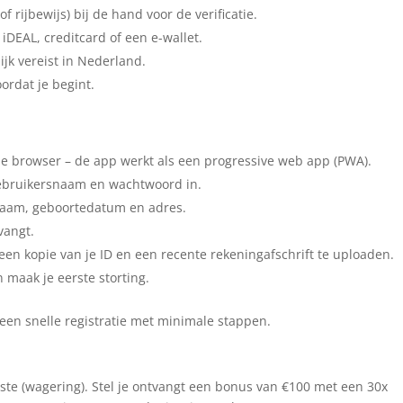
f rijbewijs) bij de hand voor de verificatie.
iDEAL, creditcard of een e-wallet.
ijk vereist in Nederland.
ordat je begint.
a je browser – de app werkt als een progressive web app (PWA).
, gebruikersnaam en wachtwoord in.
 naam, geboortedatum en adres.
vangt.
r een kopie van je ID en een recente rekeningafschrift te uploaden.
 maak je eerste storting.
een snelle registratie met minimale stappen.
te (wagering). Stel je ontvangt een bonus van €100 met een 30x