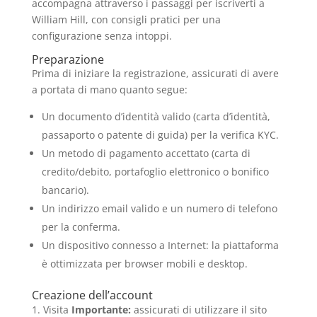
accompagna attraverso i passaggi per iscriverti a
William Hill, con consigli pratici per una
configurazione senza intoppi.
Preparazione
Prima di iniziare la registrazione, assicurati di avere
a portata di mano quanto segue:
Un documento d’identità valido (carta d’identità,
passaporto o patente di guida) per la verifica KYC.
Un metodo di pagamento accettato (carta di
credito/debito, portafoglio elettronico o bonifico
bancario).
Un indirizzo email valido e un numero di telefono
per la conferma.
Un dispositivo connesso a Internet: la piattaforma
è ottimizzata per browser mobili e desktop.
Creazione dell’account
Visita
Importante:
assicurati di utilizzare il sito