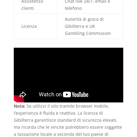
Assistenza
Chat live 24/7, email e
clienti
telefono
Autorità di gioco di
Licenza
Gibilterra e UK
Gambling Commission
Nota:
Se utilizzi il sito tramite browser mobile,
l’esperienza è fluida e reattiva. La licenza di
Gibilterra garantisce standard di sicurezza elevati,
ma ricorda che le vincite potrebbero essere soggette
a tassazione locale a seconda del tuo paese di