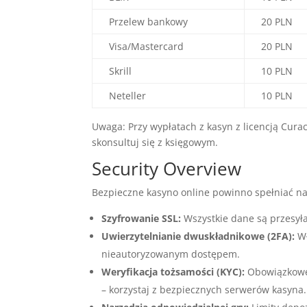
Przelew bankowy
20 PLN
Visa/Mastercard
20 PLN
Skrill
10 PLN
Neteller
10 PLN
Uwaga: Przy wypłatach z kasyn z licencją Cu
skonsultuj się z księgowym.
Security Overview
Bezpieczne kasyno online powinno spełniać na
Szyfrowanie SSL:
Wszystkie dane są przesyła
Uwierzytelnianie dwuskładnikowe (2FA):
Wł
nieautoryzowanym dostępem.
Weryfikacja tożsamości (KYC):
Obowiązkowe 
– korzystaj z bezpiecznych serwerów kasyna.