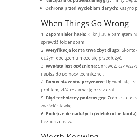
Narzędzia odpowiedzialnej gry:
Limity depo
Ochrona przed wyciekiem danych:
Kasyno p
When Things Go Wrong
Zapomniałeś hasła:
Kliknij „Nie pamiętam ha
sprawdź folder spam.
Weryfikacja konta trwa zbyt długo:
Skontakt
dużym obciążeniu może się przedłużyć.
Wypłata jest opóźniona:
Sprawdź, czy wszys
napisz do pomocy technicznej.
Bonus nie został przyznany:
Upewnij się, że
problem, złóż reklamację przez czat.
Błąd techniczny podczas gry:
Zrób zrzut ekr
zwrócić stawkę.
Podejrzenie nadużycia (wielokrotne konta)
bezpieczeństwa.
Worth Knowing