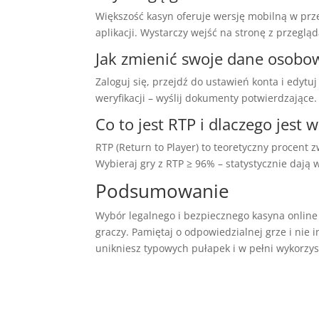
Większość kasyn oferuje wersję mobilną w prz
aplikacji. Wystarczy wejść na stronę z przeglą
Jak zmienić swoje dane osobo
Zaloguj się, przejdź do ustawień konta i edy
weryfikacji – wyślij dokumenty potwierdzające.
Co to jest RTP i dlaczego jest 
RTP (Return to Player) to teoretyczny procent
Wybieraj gry z RTP ≥ 96% – statystycznie dają
Podsumowanie
Wybór legalnego i bezpiecznego kasyna online
graczy. Pamiętaj o odpowiedzialnej grze i nie 
unikniesz typowych pułapek i w pełni wykorzys