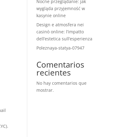
Nocne przeglądanie: jak
wygląda przyjemność w
kasynie online
Design e atmosfera nei
casinò online: l’impatto
dell’estetica sull’esperienza
Poleznaya-statya-07947
Comentarios
recientes
No hay comentarios que
mostrar.
ail
KYC).