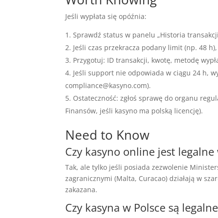
Jeśli wypłata się opóźnia:
Sprawdź status w panelu „Historia transakcji
Jeśli czas przekracza podany limit (np. 48 h)
Przygotuj: ID transakcji, kwotę, metodę wypła
Jeśli support nie odpowiada w ciągu 24 h, 
compliance@kasyno.com).
Ostateczność: zgłoś sprawę do organu regul
Finansów, jeśli kasyno ma polską licencję).
Need to Know
Czy kasyno online jest legalne
Tak, ale tylko jeśli posiada zezwolenie Ministe
zagranicznymi (Malta, Curacao) działają w szare
zakazana.
Czy kasyna w Polsce są legaln