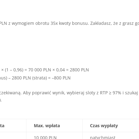
PLN z wymogiem obrotu 35x kwoty bonusu. Zakładasz, że z grasz g
× (1 – 0,96) = 70 000 PLN × 0,04 = 2800 PLN
s) – 2800 PLN (strata) = –800 PLN
kiwaną. Aby poprawić wynik, wybieraj sloty z RTP ≥ 97% i szukaj
.
ta
Max. wpłata
Czas wypłaty
10 000 PLN
natychmiast