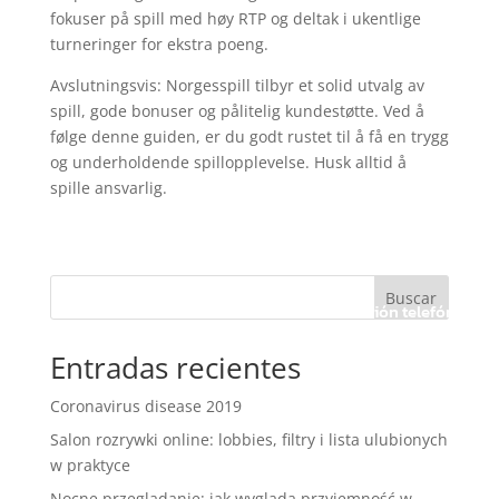
fokuser på spill med høy RTP og deltak i ukentlige
turneringer for ekstra poeng.
Avslutningsvis: Norgesspill tilbyr et solid utvalg av
spill, gode bonuser og pålitelig kundestøtte. Ved å
følge denne guiden, er du godt rustet til å få en trygg
og underholdende spillopplevelse. Husk alltid å
spille ansvarlig.
Buscar
Atención telefónica
+54 9 11 7079 3070
Entradas recientes
Coronavirus disease 2019
Salon rozrywki online: lobbies, filtry i lista ulubionych
w praktyce
Nocne przeglądanie: jak wygląda przyjemność w