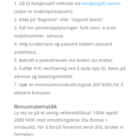
Gå til Norgesspill nettside via
Norgesspill casino
(siden er mobiloptimalisert).
Klikk på “Registrer” eller “Opprett konto”.
Fyll inn personopplysninger: fullt navn, e-post,
mobilnummer, adresse.
Velg brukernavn og passord (sikkert passord
anbefales).
Bekreft e-postadressen via lenken du mottar.
Fullfør KYC-verifisering ved å laste opp ID, bevis på
adresse og betalingsmiddel.
Gjør et minimumsinnskudd (typisk 200 NOK) for å
aktivere bonusen.
Bonusmatematikk
La oss se på et vanlig velkomsttilbud: 100% opptil
2000 NOK med omsetningskrav 35x (bonus +
innskudd). For å forstå forventet verdi (EV), bruker vi
formelen: