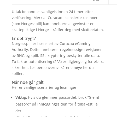
Uttak behandles vanligvis innen 24 timer etter
verifisering. Merk at Curacao-lisensierte casinoer
(som Norgesspill) kan innebære at gevinster er
skattepliktige i Norge – rådfør deg med skatteetaten.
Er det trygt?
Norgesspill er lisensiert av Curacao eGaming
Authority. Dette innebærer regelmessige revisjoner
av RNG og spill. SSL-kryptering beskytter alle data.
To-faktor-autentisering (2FA) er tilgjengelig for ekstra
sikkerhet. Les personvernvilkårene nøye før du
spiller.
Når noe går galt
Her er vanlige scenarier og løsninger:
Viktig:
Hvis du glemmer passordet, bruk “Glemt
passord” på innloggingssiden for å tilbakestille
det.