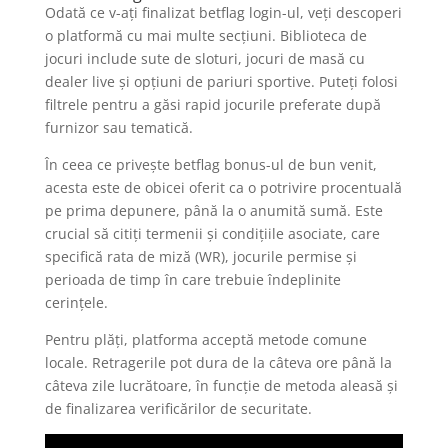
Odată ce v-ați finalizat betflag login-ul, veți descoperi
o platformă cu mai multe secțiuni. Biblioteca de
jocuri include sute de sloturi, jocuri de masă cu
dealer live și opțiuni de pariuri sportive. Puteți folosi
filtrele pentru a găsi rapid jocurile preferate după
furnizor sau tematică.
În ceea ce privește betflag bonus-ul de bun venit,
acesta este de obicei oferit ca o potrivire procentuală
pe prima depunere, până la o anumită sumă. Este
crucial să citiți termenii și condițiile asociate, care
specifică rata de miză (WR), jocurile permise și
perioada de timp în care trebuie îndeplinite
cerințele.
Pentru plăți, platforma acceptă metode comune
locale. Retragerile pot dura de la câteva ore până la
câteva zile lucrătoare, în funcție de metoda aleasă și
de finalizarea verificărilor de securitate.