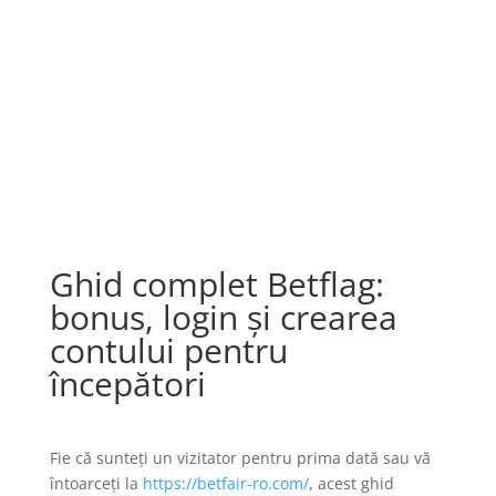
Ghid complet Betflag:
bonus, login și crearea
contului pentru
începători
Fie că sunteți un vizitator pentru prima dată sau vă
întoarceți la
https://betfair-ro.com/
, acest ghid