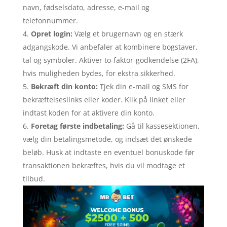
navn, fødselsdato, adresse, e-mail og
telefonnummer.
Opret login:
Vælg et brugernavn og en stærk
adgangskode. Vi anbefaler at kombinere bogstaver,
tal og symboler. Aktiver to-faktor-godkendelse (2FA),
hvis muligheden bydes, for ekstra sikkerhed.
Bekræft din konto:
Tjek din e-mail og SMS for
bekræftelseslinks eller koder. Klik på linket eller
indtast koden for at aktivere din konto.
Foretag første indbetaling:
Gå til kassesektionen,
vælg din betalingsmetode, og indsæt det ønskede
beløb. Husk at indtaste en eventuel bonuskode før
transaktionen bekræftes, hvis du vil modtage et
tilbud.