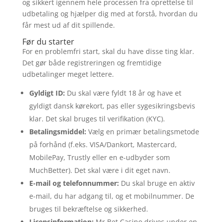
og sikkert igennem hele processen fra oprettelse til
udbetaling og hjælper dig med at forstå, hvordan du
får mest ud af dit spillende.
Før du starter
For en problemfri start, skal du have disse ting klar.
Det gør både registreringen og fremtidige
udbetalinger meget lettere.
Gyldigt ID:
Du skal være fyldt 18 år og have et
gyldigt dansk kørekort, pas eller sygesikringsbevis
klar. Det skal bruges til verifikation (KYC).
Betalingsmiddel:
Vælg en primær betalingsmetode
på forhånd (f.eks. VISA/Dankort, Mastercard,
MobilePay, Trustly eller en e-udbyder som
MuchBetter). Det skal være i dit eget navn.
E-mail og telefonnummer:
Du skal bruge en aktiv
e-mail, du har adgang til, og et mobilnummer. De
bruges til bekræftelse og sikkerhed.
Licensinformation:
Mr Bet Casino drives under en