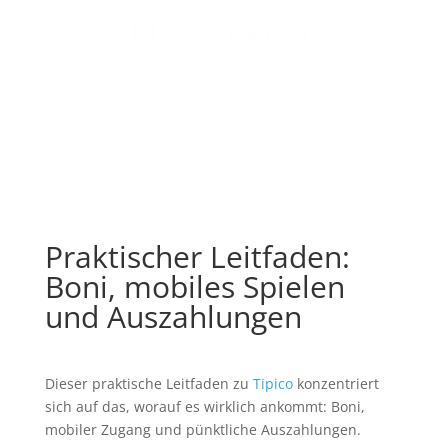
Praktischer Leitfaden:
Boni, mobiles Spielen
und Auszahlungen
Dieser praktische Leitfaden zu
Tipico
konzentriert
sich auf das, worauf es wirklich ankommt: Boni,
mobiler Zugang und pünktliche Auszahlungen.