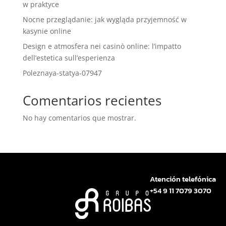
w praktyce
Nocne przeglądanie: jak wygląda przyjemność w
kasynie online
Design e atmosfera nei casinò online: l’impatto
dell’estetica sull’esperienza
Poleznaya-statya-07947
Comentarios recientes
No hay comentarios que mostrar.
Atención telefónica
+54 9 11 7079 3070