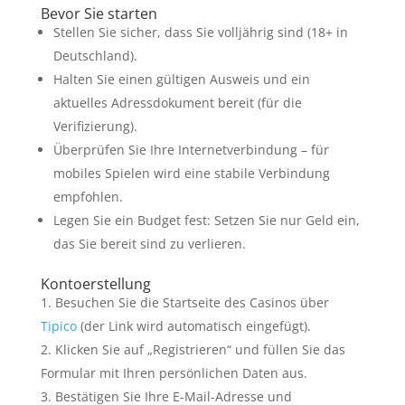
Bevor Sie starten
Stellen Sie sicher, dass Sie volljährig sind (18+ in
Deutschland).
Halten Sie einen gültigen Ausweis und ein
aktuelles Adressdokument bereit (für die
Verifizierung).
Überprüfen Sie Ihre Internetverbindung – für
mobiles Spielen wird eine stabile Verbindung
empfohlen.
Legen Sie ein Budget fest: Setzen Sie nur Geld ein,
das Sie bereit sind zu verlieren.
Kontoerstellung
Besuchen Sie die Startseite des Casinos über
Tipico
(der Link wird automatisch eingefügt).
Klicken Sie auf „Registrieren“ und füllen Sie das
Formular mit Ihren persönlichen Daten aus.
Bestätigen Sie Ihre E-Mail-Adresse und