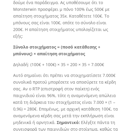
δούμε ένα παράδειγμα. Ας υποθέσουμε ότι το
Monsterwin προσφέρει μ πόνο 100% έως 500€ με
απαίτηση στοιχήματος 35x. Καταθέτετε 100€. Το
μπόνους σας είναι 100€, οπότε το σύνολο είναι
200€. Η απαίτηση στοιχήματος υπολογίζεται ως
εξής:
Σύνολο στοιχήματος = (ποσό κατάθεσης +
μπόνους) × απαίτηση στοιχήματος
Δηλαδή: (100€ + 100€) × 35 = 200 × 35 = 7.000€
Αυτό σημαίνει ότι πρέπει να στοιχηματίσετε 7.000€
συνολικά προτού μπορέσετε να αποσύρετε τα κέρδη
σας. Αν ο RTP (επιστροφή στον παίκτη) ενός
παιχνιδιού είναι 96%, τότε η αναμενόμενη απώλεια
κατά τη διάρκεια του στοιχήματος είναι 7.000 × (1 –
0,96) = 280€. Επομένως, με αρχική κατάθεση 100€, τα
αναμενόμενα κέρδη σας μετά την εκπλήρωση είναι
μηδενικά ή αρνητικά.
Σημαντικό:
Ελέγξτε πάντα τη
συνεισφορά των παιχνιδιών στο στοίχημα, καθώς τα