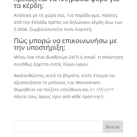
τα κέρδη;
Ανάλογα με τη χώρα σας. Για παράδειγμα, παίκτες
από την Ελλάδα πρέπει να δηλώνουν κέρδη άνω των
5.000€. Συμβουλευτείτε έναν λογιστή.
Πώς μπορώ να επικοινωνήσω με
την υποστήριξη;
Μέσω live chat (διαθέσιμο 24/7) ή email. Η απάντηση
συνήθως έρχεται εντός λίγων ωρών.
Ακολουθώντας αυτά τα βήματα, είστε έτοιμοι να
αξιοποιήσετε το μπόνους του Monsterwin.
Θυμηθείτε να παίζετε υπεύθυνα και να ελέγχετε
Atención telefónica
πάντα τους όρους πριν από κάθε προσφορά.
+54 9 11 7079 3070
Buscar