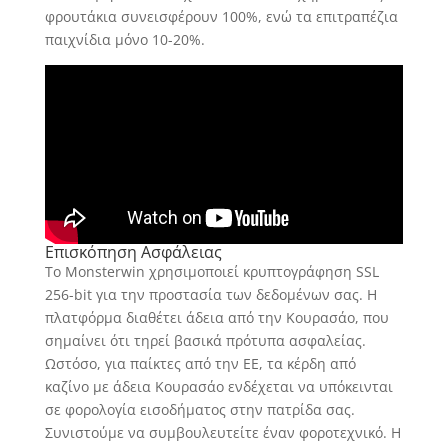
φρουτάκια συνεισφέρουν 100%, ενώ τα επιτραπέζια
παιχνίδια μόνο 10-20%.
Επισκόπηση Ασφάλειας
Το Monsterwin χρησιμοποιεί κρυπτογράφηση SSL
256-bit για την προστασία των δεδομένων σας. Η
πλατφόρμα διαθέτει άδεια από την Κουρασάο, που
σημαίνει ότι τηρεί βασικά πρότυπα ασφαλείας.
Ωστόσο, για παίκτες από την ΕΕ, τα κέρδη από
καζίνο με άδεια Κουρασάο ενδέχεται να υπόκεινται
σε φορολογία εισοδήματος στην πατρίδα σας.
Συνιστούμε να συμβουλευτείτε έναν φοροτεχνικό. Η