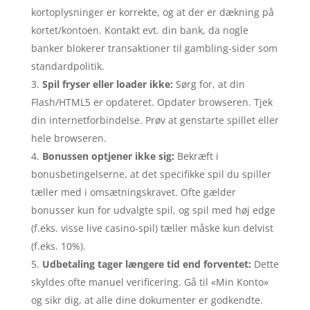
kortoplysninger er korrekte, og at der er dækning på
kortet/kontoen. Kontakt evt. din bank, da nogle
banker blokerer transaktioner til gambling-sider som
standardpolitik.
Spil fryser eller loader ikke:
Sørg for, at din
Flash/HTML5 er opdateret. Opdater browseren. Tjek
din internetforbindelse. Prøv at genstarte spillet eller
hele browseren.
Bonussen optjener ikke sig:
Bekræft i
bonusbetingelserne, at det specifikke spil du spiller
tæller med i omsætningskravet. Ofte gælder
bonusser kun for udvalgte spil, og spil med høj edge
(f.eks. visse live casino-spil) tæller måske kun delvist
(f.eks. 10%).
Udbetaling tager længere tid end forventet:
Dette
skyldes ofte manuel verificering. Gå til «Min Konto»
og sikr dig, at alle dine dokumenter er godkendte.