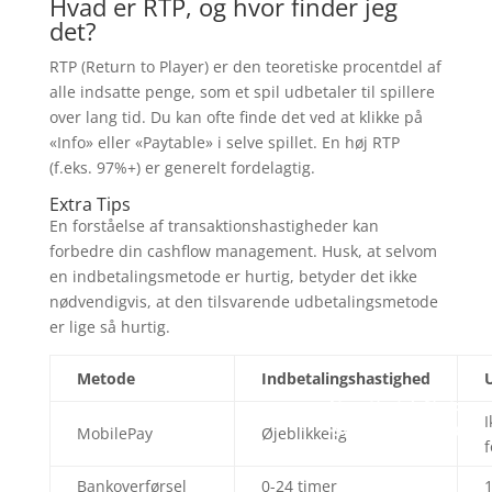
Hvad er RTP, og hvor finder jeg
det?
RTP (Return to Player) er den teoretiske procentdel af
alle indsatte penge, som et spil udbetaler til spillere
over lang tid. Du kan ofte finde det ved at klikke på
«Info» eller «Paytable» i selve spillet. En høj RTP
(f.eks. 97%+) er generelt fordelagtig.
Extra Tips
En forståelse af transaktionshastigheder kan
forbedre din cashflow management. Husk, at selvom
en indbetalingsmetode er hurtig, betyder det ikke
nødvendigvis, at den tilsvarende udbetalingsmetode
er lige så hurtig.
Metode
Indbetalingshastighed
Atención telefónica
I
+54 9 11 7079 3070
MobilePay
Øjeblikkelig
f
Bankoverførsel
0-24 timer