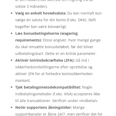
sidste 3 måneder).
Vælg en enkelt hovedvaluta:
Du kan normalt kun
vælge én valuta for din konto (f.eks. DKK). Skift
bagefter kan være besværligt.
Læs bonusbetingelserne (wagering
requirements):
Disse angiver, hvor mange gange
du skal omsætte bonusbeløbet, før det bliver
udbetalingsbart. Dette er en kritisk parameter.
Aktivér totrinsbekræftelse (2FA):
Gå ind i
sikkerhedsindstillingerne efter oprettelse og
aktiver 2FA for at forbedre kontosikkerheden
markant.
Tjek betalingsmetodekompatibilitet:
Nogle
indbetalingsmetoder (f.eks. VISA) accepteres ikke
til alle transaktioner. Verificér under «Indbetal».
Notér supportens åbningstider:
Mange
supportkanaler er åbne 24/7, men verificer det for