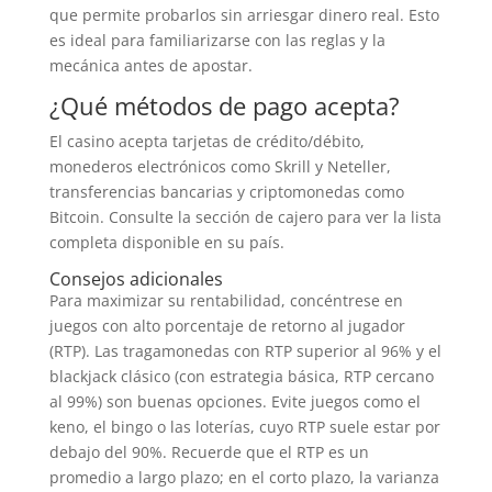
que permite probarlos sin arriesgar dinero real. Esto
es ideal para familiarizarse con las reglas y la
mecánica antes de apostar.
¿Qué métodos de pago acepta?
El casino acepta tarjetas de crédito/débito,
monederos electrónicos como Skrill y Neteller,
transferencias bancarias y criptomonedas como
Bitcoin. Consulte la sección de cajero para ver la lista
completa disponible en su país.
Consejos adicionales
Para maximizar su rentabilidad, concéntrese en
juegos con alto porcentaje de retorno al jugador
(RTP). Las tragamonedas con RTP superior al 96% y el
blackjack clásico (con estrategia básica, RTP cercano
al 99%) son buenas opciones. Evite juegos como el
keno, el bingo o las loterías, cuyo RTP suele estar por
debajo del 90%. Recuerde que el RTP es un
promedio a largo plazo; en el corto plazo, la varianza