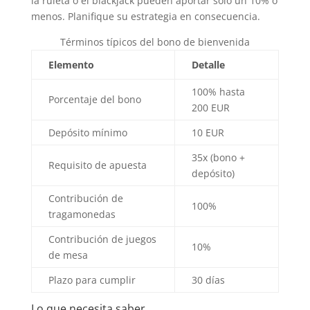
la ruleta o el blackjack pueden aportar solo un 10% o
menos. Planifique su estrategia en consecuencia.
Términos típicos del bono de bienvenida
Elemento
Detalle
100% hasta
Porcentaje del bono
200 EUR
Depósito mínimo
10 EUR
35x (bono +
Requisito de apuesta
depósito)
Contribución de
100%
tragamonedas
Contribución de juegos
10%
de mesa
Plazo para cumplir
30 días
Lo que necesita saber