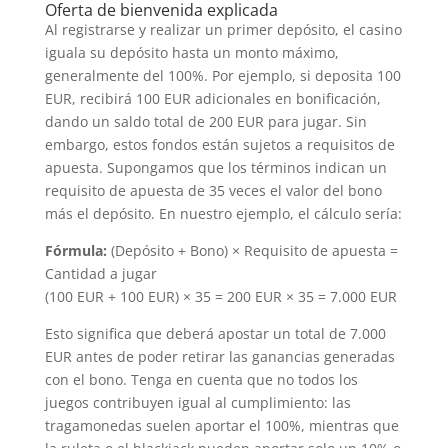
Oferta de bienvenida explicada
Al registrarse y realizar un primer depósito, el casino
iguala su depósito hasta un monto máximo,
generalmente del 100%. Por ejemplo, si deposita 100
EUR, recibirá 100 EUR adicionales en bonificación,
dando un saldo total de 200 EUR para jugar. Sin
embargo, estos fondos están sujetos a requisitos de
apuesta. Supongamos que los términos indican un
requisito de apuesta de 35 veces el valor del bono
más el depósito. En nuestro ejemplo, el cálculo sería:
Fórmula:
(Depósito + Bono) × Requisito de apuesta =
Cantidad a jugar
(100 EUR + 100 EUR) × 35 = 200 EUR × 35 = 7.000 EUR
Esto significa que deberá apostar un total de 7.000
EUR antes de poder retirar las ganancias generadas
con el bono. Tenga en cuenta que no todos los
juegos contribuyen igual al cumplimiento: las
tragamonedas suelen aportar el 100%, mientras que