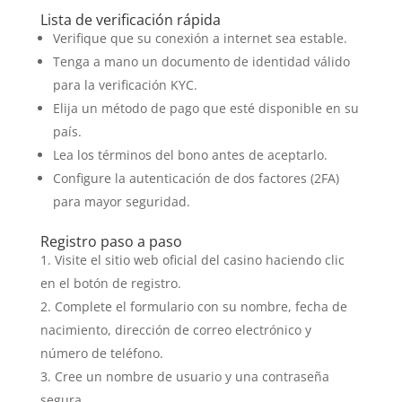
Lista de verificación rápida
Verifique que su conexión a internet sea estable.
Tenga a mano un documento de identidad válido
para la verificación KYC.
Elija un método de pago que esté disponible en su
país.
Lea los términos del bono antes de aceptarlo.
Configure la autenticación de dos factores (2FA)
para mayor seguridad.
Registro paso a paso
Visite el sitio web oficial del casino haciendo clic
en el botón de registro.
Complete el formulario con su nombre, fecha de
nacimiento, dirección de correo electrónico y
número de teléfono.
Cree un nombre de usuario y una contraseña
segura.