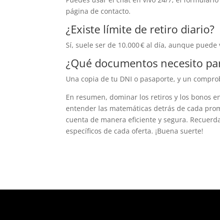
página de contacto.
¿Existe límite de retiro diario?
Sí, suele ser de 10.000 € al día, aunque puede v
¿Qué documentos necesito para
Una copia de tu DNI o pasaporte, y un comproba
En resumen, dominar los retiros y los bonos en
entender las matemáticas detrás de cada promo
cuenta de manera eficiente y segura. Recuerda
específicos de cada oferta. ¡Buena suerte!