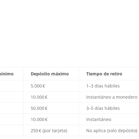
mínimo
Depósito máximo
Tiempo de retiro
5.000 €
1–3 días hábiles
10.000 €
Instantáneo a monedero
50.000 €
3–5 días hábiles
10.000 €
Instantáneo
250 € (por tarjeta)
No aplica (solo depósito)