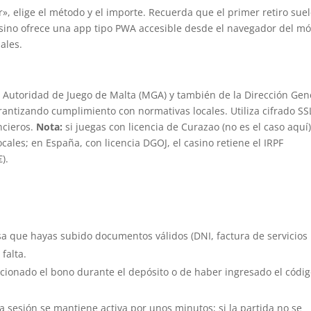
ar», elige el método y el importe. Recuerda que el primer retiro sue
asino ofrece una app tipo PWA accesible desde el navegador del móv
ales.
la Autoridad de Juego de Malta (MGA) y también de la Dirección Gen
antizando cumplimiento con normativas locales. Utiliza cifrado SS
ncieros.
Nota:
si juegas con licencia de Curazao (no es el caso aquí)
cales; en España, con licencia DGOJ, el casino retiene el IRPF
).
a que hayas subido documentos válidos (DNI, factura de servicios
falta.
cionado el bono durante el depósito o de haber ingresado el códi
a sesión se mantiene activa por unos minutos; si la partida no se