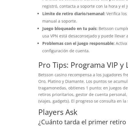
registró, contacta a soporte con la hora y el 
Límite de retiro diario/semanal:
Verifica los
manual a soporte.
Juego bloqueado en tu país:
Betsson cumple 
usa VPN está desaconsejado y puede llevar a
Problemas con el juego responsable:
Activa
configuración de cuenta.
Pro Tips: Programa VIP y 
Betsson casino recompensa a los jugadores fre
Oro, Platino y Diamante. Los puntos se acumu
tragamonedas, obtienes 1 punto; en juegos de 
retiros prioritarios, gestor de cuenta personal
(viajes, gadgets). El progreso se consulta en la
Players Ask
¿Cuánto tarda el primer retiro