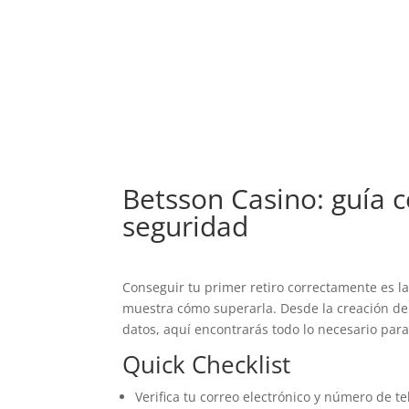
El hotel
Betsson Casino: guía c
seguridad
Conseguir tu primer retiro correctamente es l
muestra cómo superarla. Desde la creación de 
datos, aquí encontrarás todo lo necesario para
Quick Checklist
Verifica tu correo electrónico y número de tel