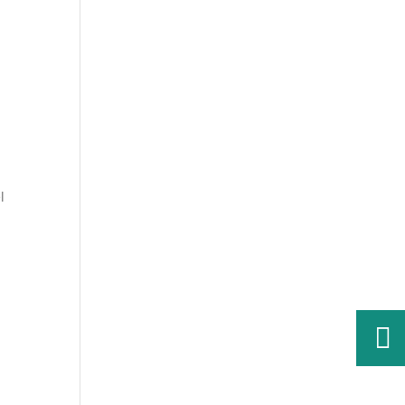
Atención telefónica
+54 9 11 7079 3070
l
