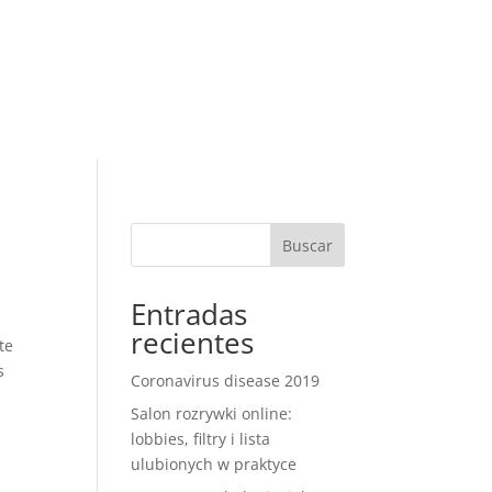
RESERVAR
R RESERVA
ontacto
Buscar
Entradas
recientes
te
s
Coronavirus disease 2019
Salon rozrywki online:
lobbies, filtry i lista
ulubionych w praktyce