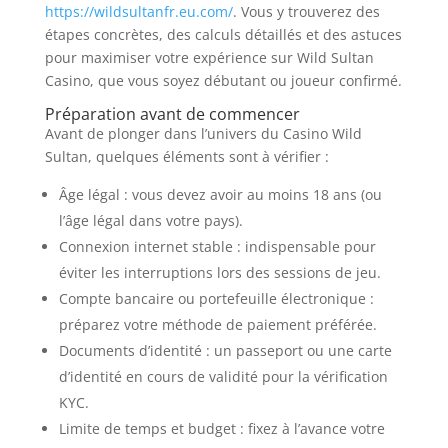
https://wildsultanfr.eu.com/
. Vous y trouverez des
étapes concrètes, des calculs détaillés et des astuces
pour maximiser votre expérience sur Wild Sultan
Casino, que vous soyez débutant ou joueur confirmé.
Préparation avant de commencer
Avant de plonger dans l’univers du Casino Wild
Sultan, quelques éléments sont à vérifier :
Âge légal : vous devez avoir au moins 18 ans (ou
l’âge légal dans votre pays).
Connexion internet stable : indispensable pour
éviter les interruptions lors des sessions de jeu.
Compte bancaire ou portefeuille électronique :
préparez votre méthode de paiement préférée.
Documents d’identité : un passeport ou une carte
d’identité en cours de validité pour la vérification
KYC.
Limite de temps et budget : fixez à l’avance votre