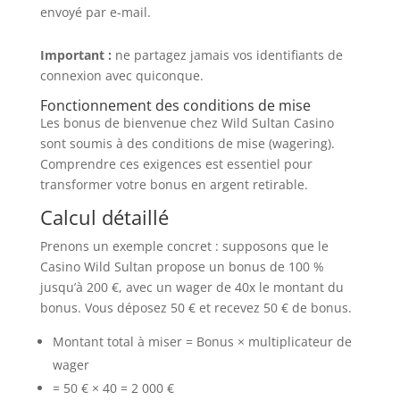
envoyé par e-mail.
Important :
ne partagez jamais vos identifiants de
connexion avec quiconque.
Fonctionnement des conditions de mise
Les bonus de bienvenue chez Wild Sultan Casino
sont soumis à des conditions de mise (wagering).
Comprendre ces exigences est essentiel pour
transformer votre bonus en argent retirable.
Calcul détaillé
Prenons un exemple concret : supposons que le
Casino Wild Sultan propose un bonus de 100 %
jusqu’à 200 €, avec un wager de 40x le montant du
bonus. Vous déposez 50 € et recevez 50 € de bonus.
Montant total à miser = Bonus × multiplicateur de
wager
= 50 € × 40 = 2 000 €