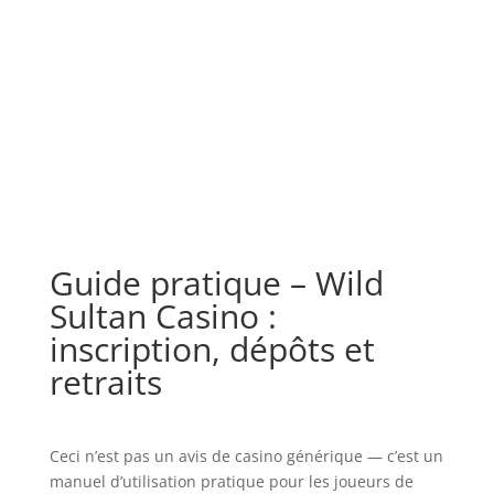
Guide pratique – Wild
Sultan Casino :
inscription, dépôts et
retraits
Ceci n’est pas un avis de casino générique — c’est un
manuel d’utilisation pratique pour les joueurs de