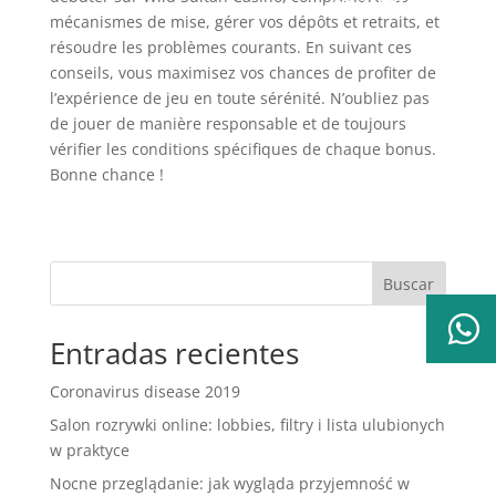
mécanismes de mise, gérer vos dépôts et retraits, et
résoudre les problèmes courants. En suivant ces
conseils, vous maximisez vos chances de profiter de
l’expérience de jeu en toute sérénité. N’oubliez pas
de jouer de manière responsable et de toujours
vérifier les conditions spécifiques de chaque bonus.
Bonne chance !
Buscar

Entradas recientes
Coronavirus disease 2019
Salon rozrywki online: lobbies, filtry i lista ulubionych
w praktyce
Nocne przeglądanie: jak wygląda przyjemność w