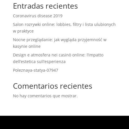
Entradas recientes
Coronavirus disease 2019
Salon rozrywki online: lobbies, filtry i lista ulubionych
w praktyce
Nocne przeglądanie: jak wygląda przyjemność w
kasynie online
Design e atmosfera nei casinò online: l’impatto
dell’estetica sull’esperienza
Poleznaya-statya-07947
Comentarios recientes
No hay comentarios que mostrar.