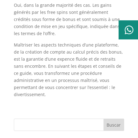
Oui, dans la grande majorité des cas. Les gains
générés par les free spins sont généralement
crédités sous forme de bonus et sont soumis à une
condition de mise en jeu spécifique, indiquée dans

les termes de l’offre.
Maîtriser les aspects techniques d’une plateforme,
de la création de compte au calcul précis des bonus,
est la garantie d’une expence fluide et de retraits
sans encombre. En suivant les étapes et conseils de
ce guide, vous transformez une procédure
administrative en un processus maîtrisé, vous
permettant de vous concentrer sur l’essentiel : le
divertissement.
Buscar