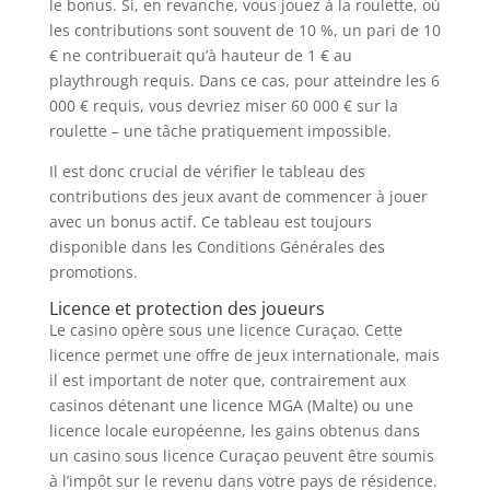
le bonus. Si, en revanche, vous jouez à la roulette, où
les contributions sont souvent de 10 %, un pari de 10
€ ne contribuerait qu’à hauteur de 1 € au
playthrough requis. Dans ce cas, pour atteindre les 6
000 € requis, vous devriez miser 60 000 € sur la
roulette – une tâche pratiquement impossible.
Il est donc crucial de vérifier le tableau des
contributions des jeux avant de commencer à jouer
avec un bonus actif. Ce tableau est toujours
disponible dans les Conditions Générales des
promotions.
Licence et protection des joueurs
Le casino opère sous une licence Curaçao. Cette
licence permet une offre de jeux internationale, mais
il est important de noter que, contrairement aux
casinos détenant une licence MGA (Malte) ou une
licence locale européenne, les gains obtenus dans
un casino sous licence Curaçao peuvent être soumis
à l’impôt sur le revenu dans votre pays de résidence.