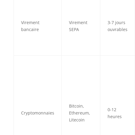
Virement
Virement
3-7 jours
bancaire
SEPA
ouvrables
Bitcoin,
0-12
Cryptomonnaies
Ethereum,
heures
Litecoin