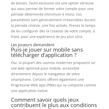
de besoin, l’auto-exclusion est une option sérieuse
qui vous permet de fermer votre compte pour une
période déterminée (minimum 6 mois). Ces
paramètres sont généralement irréversibles durant
la période choisie, une fois activés. Prenez le temps
de les configurer dès la création de votre compte, à
froid, pour une expérience de jeu plus sûre.
Les joueurs demandent
Puis-je jouer sur mobile sans
télécharger d’application ?
Oui, la plupart des casinos modernes proposent un
site web optimisé pour mobile, accessible
directement depuis le navigateur de votre
smartphone. Certains offrent également une
Progressive Web App (PWA) qui se comporte comme
une application native.
Comment savoir quels jeux
contribuent le plus aux conditions