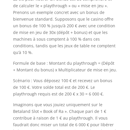
de calculer le « playthrough » ou « mise en jeu ».
Prenons un exemple concret avec un bonus de
bienvenue standard. Supposons que le casino offre
un bonus de 100 % jusqu’à 200 € avec une condition
de mise en jeu de 30x (dépôt + bonus) et que les
machines à sous comptent à 100 % dans ces
conditions, tandis que les jeux de table ne comptent
qu’à 10 %.
Formule de base : Montant du playthrough = (Dépôt
+ Montant du bonus) x Multiplicateur de mise en jeu.
Scénario : Vous déposez 100 € et recevez un bonus
de 100 €. Votre solde total est de 200 €. Le
playthrough requis est de 200 € x 30 = 6 000 €.
Imaginons que vous jouiez uniquement sur le
Betaland Slot « Book of Ra ». Chaque pari de 1 €
contribue à raison de 1 € au playthrough. Il vous
faudrait donc miser un total de 6 000 € pour libérer