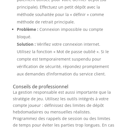
principale). Effectuez un petit dépôt avec la
méthode souhaitée pour la « définir » comme
méthode de retrait principale.
Problème :
Connexion impossible ou compte
bloqué.
Solution :
Vérifiez votre connexion internet.
Utilisez la fonction « Mot de passe oublié ». Si le
compte est temporairement suspendu pour
vérification de sécurité, répondez promptement
aux demandes d’information du service client.
Conseils de professionnel
La gestion responsable est aussi importante que la
stratégie de jeu. Utilisez les outils intégrés à votre
compte joueur : définissez des limites de dépôt
hebdomadaires ou mensuelles réalistes.
Programmez des rappels de session ou des limites
de temps pour éviter les parties trop longues. En cas