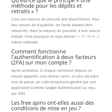
Qu’est-ce que le principe « une
méthode pour les dépôts et
retraits » ?
C’est une mesure de sécurité anti-blanchiment. Pour
des raisons de traçabilité, les fonds doivent être
retournés, dans la mesure du possible, à leur source
Atención telefónica
initiale. C’est pourquoi on vous demande d’utiliser la
+54 9 11 7079 3070
même méthode.
Comment fonctionne
l’authentification à deux facteurs
(2FA) sur mon compte ?
Après activation, à chaque connexion depuis un
nouvel appareil, vous devrez saisir, en plus de votre
mot de passe, un code temporaire généré par une
application (comme Google Authenticator) ou reçu
par SMS.
Les free spins ont-elles aussi des
conditions de mise en jeu ?