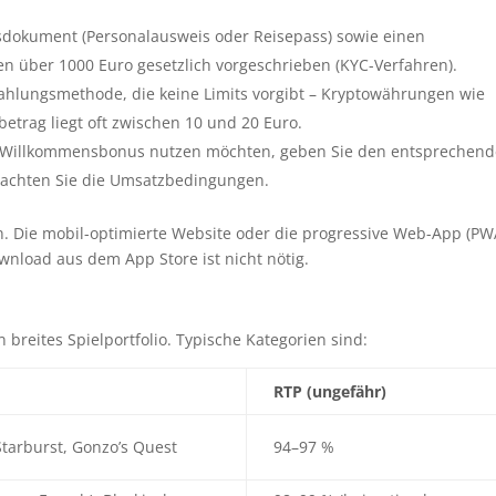
sdokument (Personalausweis oder Reisepass) sowie einen
en über 1000 Euro gesetzlich vorgeschrieben (KYC-Verfahren).
ahlungsmethode, die keine Limits vorgibt – Kryptowährungen wie
betrag liegt oft zwischen 10 und 20 Euro.
n Willkommensbonus nutzen möchten, geben Sie den entsprechen
eachten Sie die Umsatzbedingungen.
. Die mobil-optimierte Website oder die progressive Web-App (PW
wnload aus dem App Store ist nicht nötig.
n breites Spielportfolio. Typische Kategorien sind:
RTP (ungefähr)
Starburst, Gonzo’s Quest
94–97 %