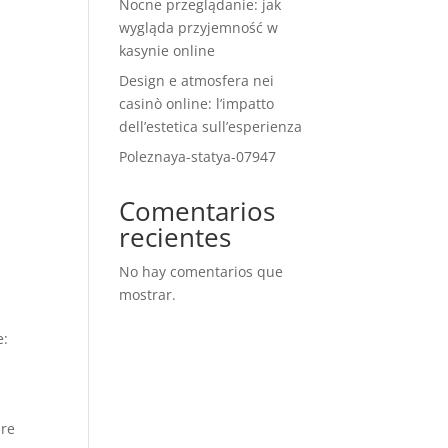
Nocne przeglądanie: jak
wygląda przyjemność w
kasynie online
Design e atmosfera nei
casinò online: l’impatto
dell’estetica sull’esperienza
Poleznaya-statya-07947
Comentarios
recientes
No hay comentarios que
mostrar.
e:
hre