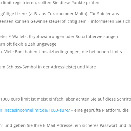
limit registrieren, sollten Sie diese Punkte prüfen:
gültige Lizenz (z. B. aus Curacao oder Malta). Für Spieler aus
izenzen können Gewinne steuerpflichtig sein – informieren Sie sich
ieter E-Wallets, Kryptowährungen oder Sofortüberweisungen
rn oft flexible Zahlungswege.
u. Viele Boni haben Umsatzbedingungen, die bei hohen Limits
m Schloss-Symbol in der Adressleiste) und klare
000 euro limit ist meist einfach, aber achten Sie auf diese Schritt
onlinecasinoohnelimit.de/1000-euro/
– eine geprüfte Plattform, die
en“ und geben Sie Ihre E-Mail-Adresse, ein sicheres Passwort und I