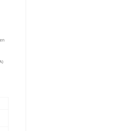
den
A)