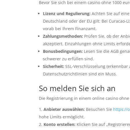
Bevor Sie sich bei einem casino ohne 1000 euro 
Lizenz und Regulierung:
Achten Sie auf eine 
Deutschland oder der EU gilt: Bei Curacao-L
vorab bei Ihrem Finanzamt.
Zahlungsmethoden:
Prüfen Sie, ob der Anb
akzeptiert. Einzahlungen ohne Limits erforde
Bonusbedingungen:
Lesen Sie die AGB gena
schwerer zu erfüllen sind.
Sicherheit:
SSL-Verschlüsselung (erkennbar a
Datenschutzrichtlinien sind ein Muss.
So melden Sie sich an
Die Registrierung in einem online casino ohne 1
Anbieter auswählen:
Besuchen Sie
https://
hohe Limits ermöglicht.
Konto erstellen:
Klicken Sie auf „Registrier