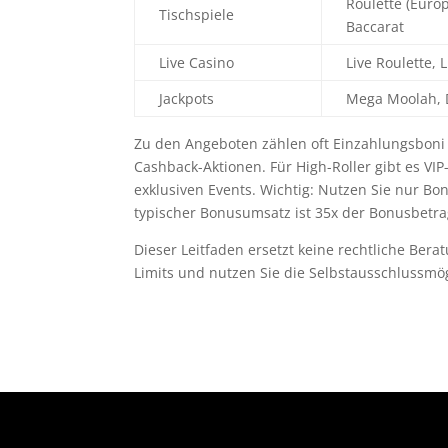
Roulette (Europ
Tischspiele
Baccarat
Live Casino
Live Roulette,
Jackpots
Mega Moolah, 
Zu den Angeboten zählen oft Einzahlungsboni (
Cashback-Aktionen. Für High-Roller gibt es V
exklusiven Events. Wichtig: Nutzen Sie nur Bo
typischer Bonusumsatz ist 35x der Bonusbetra
Dieser Leitfaden ersetzt keine rechtliche Bera
Limits und nutzen Sie die Selbstausschlussmög