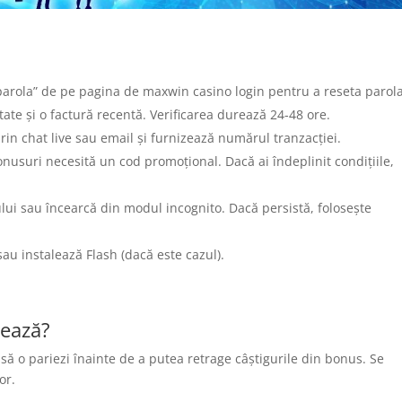
arola” de pe pagina de maxwin casino login pentru a reseta parola
tate și o factură recentă. Verificarea durează 24-48 ore.
in chat live sau email și furnizează numărul tranzacției.
onusuri necesită un cod promoțional. Dacă ai îndeplinit condițiile,
ui sau încearcă din modul incognito. Dacă persistă, folosește
au instalează Flash (dacă este cazul).
lează?
să o pariezi înainte de a putea retrage câștigurile din bonus. Se
or.