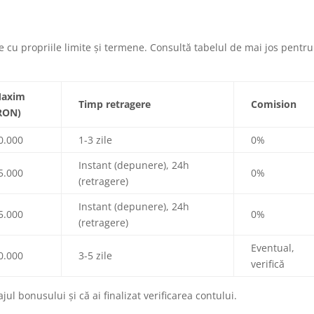
 cu propriile limite și termene. Consultă tabelul de mai jos pentru
axim
Timp retragere
Comision
RON)
0.000
1-3 zile
0%
Instant (depunere), 24h
5.000
0%
(retragere)
Instant (depunere), 24h
5.000
0%
(retragere)
Eventual,
0.000
3-5 zile
verifică
jul bonusului și că ai finalizat verificarea contului.