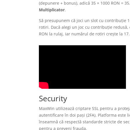
(depunere + bonus), adică 35 × 1000 RON = 3
Multiplicator
.
Să presupunem că joci un slot cu contribuție 1
rotiri. Dacă alegi un joc cu contribuție redus
RON la rulaj, iar numărul de rotiri crește la 17
Security
MaxWin utilizează criptare SSL pentru a proteja
autentificare în doi pași (2FA). Platforma este 
înseamnă că respectă standarde stricte de securi
pentru a preveni frauda.