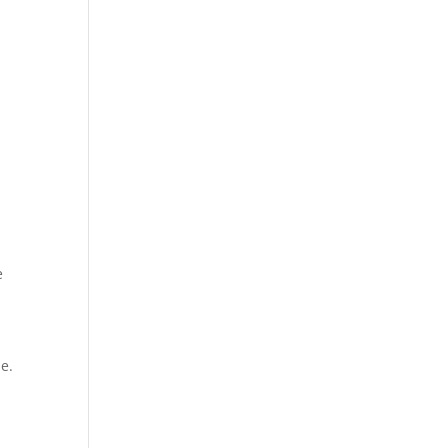
e
Atención telefónica
e.
+54 9 11 7079 3070