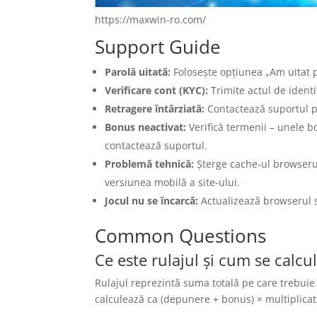
https://maxwin-ro.com/
Support Guide
Parolă uitată:
Folosește opțiunea „Am uitat p
Verificare cont (KYC):
Trimite actul de identi
Retragere întârziată:
Contactează suportul pr
Bonus neactivat:
Verifică termenii – unele b
contactează suportul.
Problemă tehnică:
Șterge cache-ul browserul
versiunea mobilă a site-ului.
Jocul nu se încarcă:
Actualizează browserul s
Common Questions
Ce este rulajul și cum se calcu
Rulajul reprezintă suma totală pe care trebuie 
calculează ca (depunere + bonus) × multiplicat