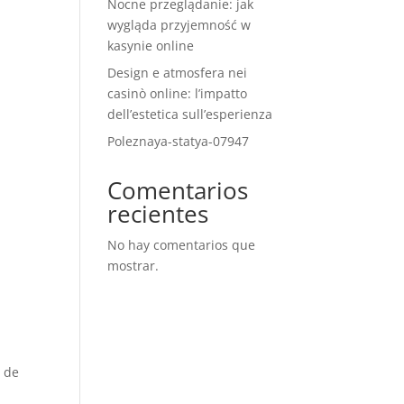
Nocne przeglądanie: jak
wygląda przyjemność w
kasynie online
Design e atmosfera nei
casinò online: l’impatto
dell’estetica sull’esperienza
Poleznaya-statya-07947
Comentarios
recientes
No hay comentarios que
mostrar.
l de