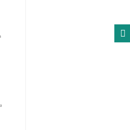

a
 a