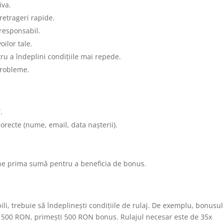
iva.
retrageri rapide.
responsabil.
ilor tale.
tru a îndeplini condițiile mai repede.
probleme.
.
recte (nume, email, data nașterii).
.
une prima sumă pentru a beneficia de bonus.
li, trebuie să îndeplinești condițiile de rulaj. De exemplu, bonusu
500 RON, primești 500 RON bonus. Rulajul necesar este de 35x