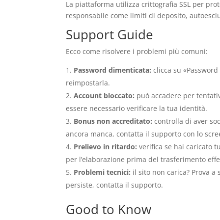
La piattaforma utilizza crittografia SSL per prot
responsabile come limiti di deposito, autoescl
Support Guide
Ecco come risolvere i problemi più comuni:
Password dimenticata:
clicca su «Password d
reimpostarla.
Account bloccato:
può accadere per tentativi
essere necessario verificare la tua identità.
Bonus non accreditato:
controlla di aver sod
ancora manca, contatta il supporto con lo scre
Prelievo in ritardo:
verifica se hai caricato t
per l’elaborazione prima del trasferimento effe
Problemi tecnici:
il sito non carica? Prova a
persiste, contatta il supporto.
Good to Know