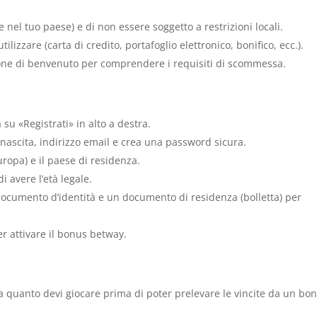
e nel tuo paese) e di non essere soggetto a restrizioni locali.
izzare (carta di credito, portafoglio elettronico, bonifico, ecc.).
zione di benvenuto per comprendere i requisiti di scommessa.
 su «Registrati» in alto a destra.
 nascita, indirizzo email e crea una password sicura.
uropa) e il paese di residenza.
i avere l’età legale.
 documento d’identità e un documento di residenza (bolletta) per
er attivare il bonus betway.
 quanto devi giocare prima di poter prelevare le vincite da un bo