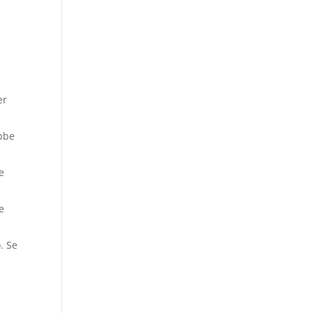
er
ebbe
e
e
. Se