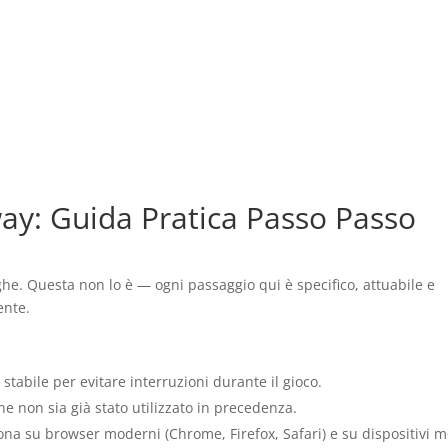
MODIFICAR/CANCELA
Servicios | Amenities
Habitaciones
Ubicación
C
y: Guida Pratica Passo Passo
e. Questa non lo è — ogni passaggio qui è specifico, attuabile e
ente.
stabile per evitare interruzioni durante il gioco.
he non sia già stato utilizzato in precedenza.
iona su browser moderni (Chrome, Firefox, Safari) e su dispositivi m