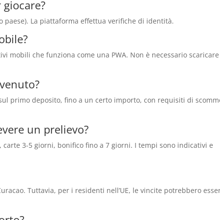
r giocare?
o paese). La piattaforma effettua verifiche di identità.
obile?
sitivi mobili che funziona come una PWA. Non è necessario scaricare
nvenuto?
 sul primo deposito, fino a un certo importo, con requisiti di scom
evere un prelievo?
 carte 3-5 giorni, bonifico fino a 7 giorni. I tempi sono indicativi e
 Curacao. Tuttavia, per i residenti nell’UE, le vincite potrebbero esse
orto?