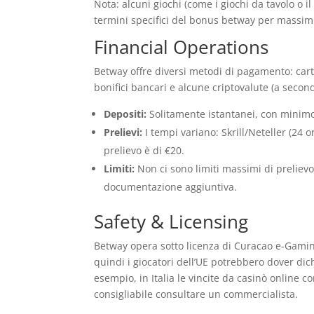
Nota: alcuni giochi (come i giochi da tavolo o 
termini specifici del bonus betway per massimiz
Financial Operations
Betway offre diversi metodi di pagamento: carte d
bonifici bancari e alcune criptovalute (a secon
Depositi:
Solitamente istantanei, con minim
Prelievi:
I tempi variano: Skrill/Neteller (24 or
prelievo è di €20.
Limiti:
Non ci sono limiti massimi di prelievo
documentazione aggiuntiva.
Safety & Licensing
Betway opera sotto licenza di Curacao e-Gaming
quindi i giocatori dell’UE potrebbero dover dic
esempio, in Italia le vincite da casinò online c
consigliabile consultare un commercialista.