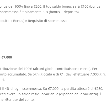
onus del 100% fino a €200. Il tuo saldo bonus sarà €100 (bonus
di scommessa è tipicamente 35x (bonus + deposito).
posito + Bonus) × Requisito di scommessa
=
€7.000
tribuzione del 100% (alcuni giochi contribuiscono meno). Per
rto accumulato. Se ogni giocata è di €1, devi effettuare 7.000 giri.
ri.
 il 4% di ogni scommessa. Su €7.000, la perdita attesa è di €280.
esti avere un saldo residuo variabile (dipende dalla varianza). È
one «Bonus» del conto.