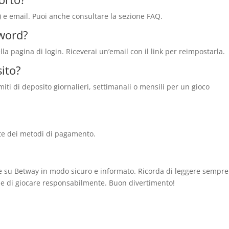
7) e email. Puoi anche consultare la sezione FAQ.
sword?
la pagina di login. Riceverai un’email con il link per reimpostarla.
sito?
imiti di deposito giornalieri, settimanali o mensili per un gioco
rte dei metodi di pagamento.
are su Betway in modo sicuro e informato. Ricorda di leggere sempre
a e di giocare responsabilmente. Buon divertimento!