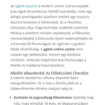
Az
Ggbet kaszino
a modern online szerencsejáték
piac egyik dinamikusan fejlődő szereplője, mely egy
átfogó sportfogadási platform mellett egy masszív
kaszinó kínálatot is felvonultat. Ez a részletes
útmutató célja, hogy technikai szakértői szemmel
feltárja a platform minden aspektusát, a fióknyitás
mechanikájától a bónuszok rejtett matematikáján és
a tranzakciók finomságain át, egészen a gyakori
hibák elhárításáig. A
ggbet online casino
nem
csupán egy játékeszköz, hanem egy komplex
rendszer, melynek megértése kulcsfontosságú a
felelős és hatékony használatához.
Mielőtt elkezdenéd: Az Előkészületi Checklist
A sikeres kezdéshez néhány alapvető lépés
elengedhetetlen. Ez a lista a felelős játék és a
zökkenőmentes élmény alapjait rakja le.
Korhatár és Jogosultság Ellenőrzése:
Győződj meg
róla, hogy elmúltál 18 éves, és Magyarországon