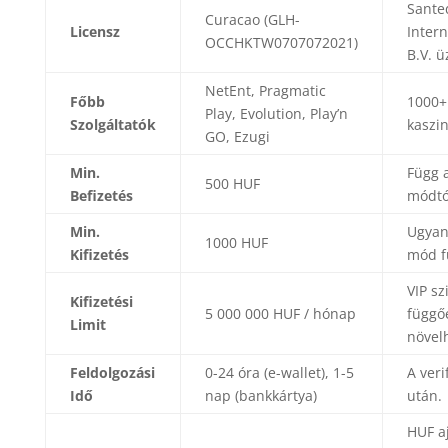
Sante
Curacao (GLH-
Licensz
Intern
OCCHKTW0707072021)
B.V. ü
NetEnt, Pragmatic
Főbb
1000+ 
Play, Evolution, Play’n
Szolgáltatók
kaszin
GO, Ezugi
Min.
Függ a
500 HUF
Befizetés
módtó
Min.
Ugyan
1000 HUF
Kifizetés
mód f
VIP sz
Kifizetési
5 000 000 HUF / hónap
függő
Limit
növel
Feldolgozási
0-24 óra (e-wallet), 1-5
A veri
Idő
nap (bankkártya)
után.
HUF aj