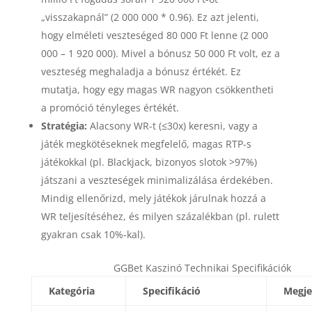
„visszakapnál” (2 000 000 * 0.96). Ez azt jelenti,
hogy elméleti veszteséged 80 000 Ft lenne (2 000
000 – 1 920 000). Mivel a bónusz 50 000 Ft volt, ez a
veszteség meghaladja a bónusz értékét. Ez
mutatja, hogy egy magas WR nagyon csökkentheti
a promóció tényleges értékét.
Stratégia:
Alacsony WR-t (≤30x) keresni, vagy a
játék megkötéseknek megfelelő, magas RTP-s
játékokkal (pl. Blackjack, bizonyos slotok >97%)
játszani a veszteségek minimalizálása érdekében.
Mindig ellenőrizd, mely játékok járulnak hozzá a
WR teljesítéséhez, és milyen százalékban (pl. rulett
gyakran csak 10%-kal).
GGBet Kaszinó Technikai Specifikációk
Kategória
Specifikáció
Megje