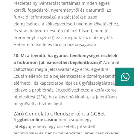
részletes nyilvántartást tartalmaz minden egyes
körről, fogadásról, nyereményről és dátumról. Ez
funkció létfontosságú a saját játékstílusod
elemzéséhez, a költségvetésed nyomon követéséhez,
és vitás helyzetek esetén (pl. azt hiszed, nem jó
eredményt rögzített) ez a meghatározó bizonyíték.
Hetente töltse le és tárolja biztonságosan.
10. Mi a teendő, ha gyanús tevékenységet észlelek
a fiókomon (pl. ismeretlen bejelentkezés)?
Azonnal
változtasd meg a jelszavadat egy erős, egyedire.

Ezután ellenőrizd a bejelentkezési előzményeket (ha
elérhető), és kapcsolatba lépj az ügyfélszolgálattal,
jelezve a problémát. Engedélyezheted a kétfaktoros
hitelesítést (2FA), ha a kaszinó kínálja, ez jelentősen
megnöveli a biztonságot.
Záró Gondolatok: Rendszerként a GGBet
A
ggbet online casino
nem csupán egy
játékgyűjtemény; egy összetett, jól védett
technológiai és pénzügyi rendszer, amelynek sikeres