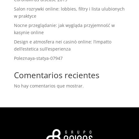
Salon rozrywki online: lobbies, filtry i lista ulubionych
w praktyce
Nocne przeglądanie: jak wygląda przyjemność w
kasynie online
Design e atmosfera nei casinò online: l’impatto
dell’estetica sull’esperienza
Poleznaya-statya-07947
Comentarios recientes
No hay comentarios que mostrar.