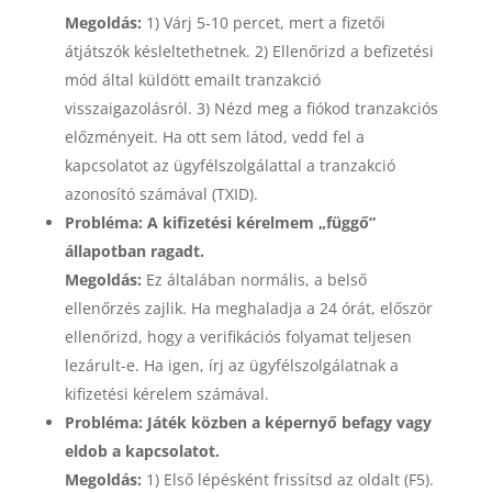
Megoldás:
1) Várj 5-10 percet, mert a fizetői
átjátszók késleltethetnek. 2) Ellenőrizd a befizetési
mód által küldött emailt tranzakció
visszaigazolásról. 3) Nézd meg a fiókod tranzakciós
előzményeit. Ha ott sem látod, vedd fel a
kapcsolatot az ügyfélszolgálattal a tranzakció
azonosító számával (TXID).
Probléma: A kifizetési kérelmem „függő”
állapotban ragadt.
Megoldás:
Ez általában normális, a belső
ellenőrzés zajlik. Ha meghaladja a 24 órát, először
ellenőrizd, hogy a verifikációs folyamat teljesen
lezárult-e. Ha igen, írj az ügyfélszolgálatnak a
kifizetési kérelem számával.
Probléma: Játék közben a képernyő befagy vagy
eldob a kapcsolatot.
Megoldás:
1) Első lépésként frissítsd az oldalt (F5).