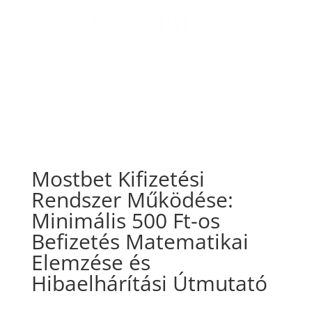
Mostbet Kifizetési
Rendszer Működése:
Minimális 500 Ft-os
Befizetés Matematikai
Elemzése és
Hibaelhárítási Útmutató