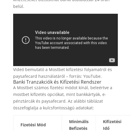
belül.
Videó bemutató a Mostbet kifizetési folyamatról és
paysafecard használatáról – forrás: YouTube.
Banki Tranzakciók és Kifizetési Rendszer
A Mostbet számos fizetési módot kínál, beleértve a
mostbet kifizetés opciókat, mint bankkártyák, e-
pénztárcák és paysafecard. Az alábbi táblázat
összefoglalja a kulcsfontosságú adatokat:
Minimális
Kifizetési
Fizetési Mód
Befizetés
Idő