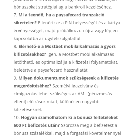
bónuszokat stratégiailag a bankroll kezeléséhez.
Mi a teendő, ha a paysafecard tranzakció
sikertelen?
Ellenőrizze a PIN helyességét és a kártya
érvényességét, majd próbálkozzon újra vagy lépjen
kapcsolatba az ügyfélszolgálattal.
Elérhető-e a Mostbet mobilalkalmazás a gyors
kifizetésekhez?
Igen, a Mostbet mobilalkalmazás
letölthető, és optimalizálja a kifizetési folyamatokat,
beleértve a paysafecard használatát.
Milyen dokumentumok szükségesek a kifizetés
megerősítéséhez?
Személyi igazolvány és
címigazolás lehet szükséges az AML (pénzmosás
elleni) előírások miatt, különösen nagyobb
kifizetéseknél.
Hogyan számolhatom ki a bónusz feltételeket
500 Ft befizetés után?
Szorozza meg a befizetést a
bónusz százalékkal, majd a forgatási követelménnyel