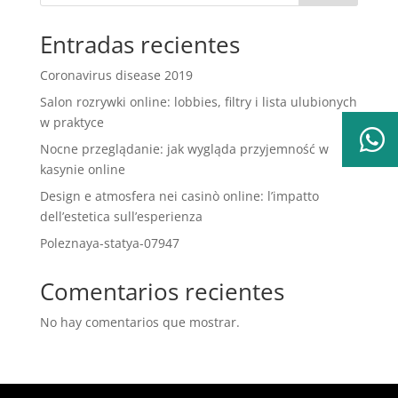
Entradas recientes
Coronavirus disease 2019
Salon rozrywki online: lobbies, filtry i lista ulubionych
w praktyce

Nocne przeglądanie: jak wygląda przyjemność w
kasynie online
Design e atmosfera nei casinò online: l’impatto
dell’estetica sull’esperienza
Poleznaya-statya-07947
Comentarios recientes
No hay comentarios que mostrar.