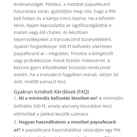
érvényességét. Például, a mostbet paysafecard
használata során, győződjön meg róla, hogy a PIN
kód helyes és a kártya nincs lejárva. Ha a kifizetés
késik, lépjen kapcsolatba az ügyfélszolgálattal e-
mailen vagy élő chaten, és készítsen
képernyőképeket a tranzakcióról bizonyítékként.
Gyakori forgatókönyv: 500 Ft befizetés sikertelen
paysafecard-al – megoldás: frissítse a böngészőt
vagy próbálkozzon másik fizetési módszerrel. A
kaszinó gyors kifizetéseket biztosító rendszerek
esetén, ha a tranzakció függőben marad, várjon 24
órát, mielőtt panaszt tesz.
Gyakran Ismételt Kérdések (FAQ)
Mi a minimális befizetés Mostbet-en?
A minimális
befizetés 500 Ft, amely alacsony küszöbbel teszi
elérhetővé a játékot kezdők számára.
Hogyan használhatom a mostbet paysafecard-
ot?
A paysafecard használatához vásároljon egy PIN