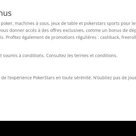
onus
poker, machines à sous, jeux de table et pokerstars sports pour le
 vous donner accès à des offres exclusives, comme un bonus de dé
s. Profitez également de promotions régulières : cashback, freeroll
t soumis à conditions. Consultez les termes et conditions.
r de l’expérience PokerStars en toute sérénité. N’oubliez pas de jou