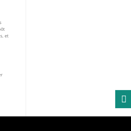
s
pôt
s, et
Atención telefónica
+54 9 11 7079 3070
er
