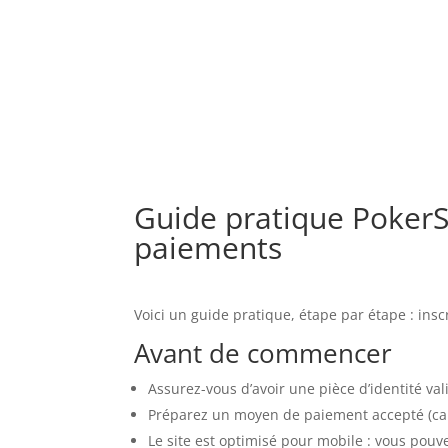
El hotel
Guide pratique PokerSt
paiements
Voici un guide pratique, étape par étape : insc
Avant de commencer
Assurez-vous d’avoir une pièce d’identité val
Préparez un moyen de paiement accepté (carte
Le site est optimisé pour mobile : vous pouve