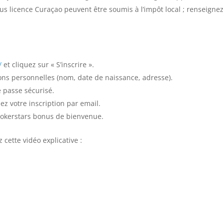
s licence Curaçao peuvent être soumis à l’impôt local ; renseignez
/
et cliquez sur « S’inscrire ».
ons personnelles (nom, date de naissance, adresse).
e passe sécurisé.
ez votre inscription par email.
 pokerstars bonus de bienvenue.
cette vidéo explicative :