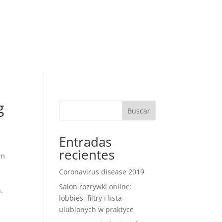
RESERVAR
R RESERVA
ontacto
g
Buscar
Entradas
recientes
im
Coronavirus disease 2019
Salon rozrywki online:
.
lobbies, filtry i lista
ulubionych w praktyce