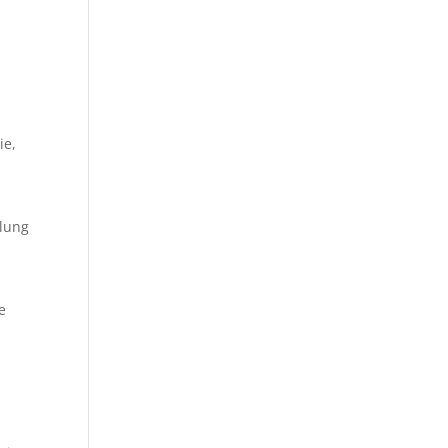
ie,
llung
Atención telefónica
+54 9 11 7079 3070
e