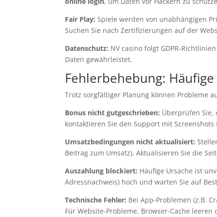
online login
, um Daten vor Hackern zu schütz
Fair Play:
Spiele werden von unabhängigen Prüf
Suchen Sie nach Zertifizierungen auf der Webs
Datenschutz:
NV casino folgt GDPR-Richtlinien
Daten gewährleistet.
Fehlerbehebung: Häufig
Trotz sorgfältiger Planung können Probleme au
Bonus nicht gutgeschrieben:
Überprüfen Sie, o
kontaktieren Sie den Support mit Screenshots 
Umsatzbedingungen nicht aktualisiert:
Stelle
Beitrag zum Umsatz). Aktualisieren Sie die Sei
Auszahlung blockiert:
Häufige Ursache ist unv
Adressnachweis) hoch und warten Sie auf Best
Technische Fehler:
Bei App-Problemen (z.B. Cra
Für Website-Probleme, Browser-Cache leeren 