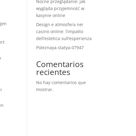
Nocne przeglądanie: jak
wygląda przyjemność w
kasynie online
ngen
Design e atmosfera nei
casinò online: l’impatto
dell’estetica sull’esperienza
ert
Poleznaya-statya-07947
n
Comentarios
recientes
No hay comentarios que
i
mostrar.
en