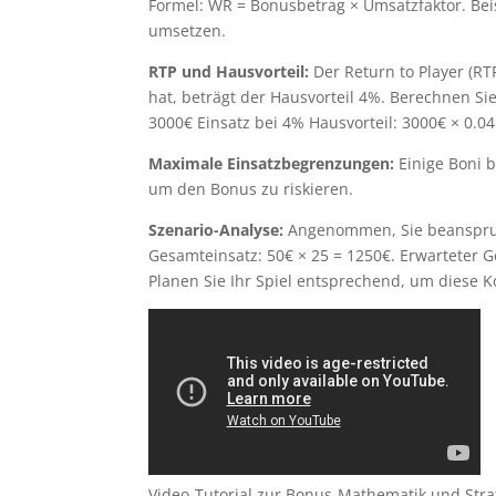
Formel: WR = Bonusbetrag × Umsatzfaktor. Bei
umsetzen.
RTP und Hausvorteil:
Der Return to Player (RT
hat, beträgt der Hausvorteil 4%. Berechnen Sie
3000€ Einsatz bei 4% Hausvorteil: 3000€ × 0.04
Maximale Einsatzbegrenzungen:
Einige Boni b
um den Bonus zu riskieren.
Szenario-Analyse:
Angenommen, Sie beanspruc
Gesamteinsatz: 50€ × 25 = 1250€. Erwarteter Ge
Planen Sie Ihr Spiel entsprechend, um diese 
Video-Tutorial zur Bonus-Mathematik und Strat