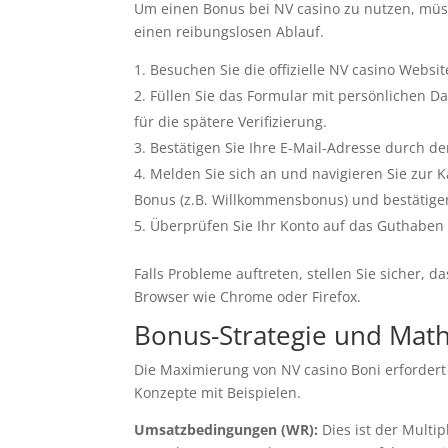
Um einen Bonus bei NV casino zu nutzen, müsse
einen reibungslosen Ablauf.
Besuchen Sie die offizielle NV casino Websit
Füllen Sie das Formular mit persönlichen D
für die spätere Verifizierung.
Bestätigen Sie Ihre E-Mail-Adresse durch d
Melden Sie sich an und navigieren Sie zur 
Bonus (z.B. Willkommensbonus) und bestätigen
Überprüfen Sie Ihr Konto auf das Guthaben
Falls Probleme auftreten, stellen Sie sicher, 
Browser wie Chrome oder Firefox.
Bonus-Strategie und Math
Die Maximierung von NV casino Boni erfordert
Konzepte mit Beispielen.
Umsatzbedingungen (WR):
Dies ist der Multip