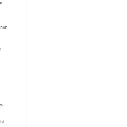
ür
onen
n
y-
st.