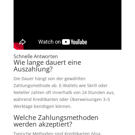
Schnelle Antworten
Wie lange dauert eine
Auszahlung?
Die Dauer hängt von der gewählten
Zahlungsmethode ab. E-Wallets wie Skrill oder
Neteller zahlen oft innerhalb von 24 Stunden aus,
während Kreditkarten oder Überweisungen 3–5
Werktage benötigen können.
Welche Zahlungsmethoden
werden akzeptiert?
Typische Methoden sind Kreditkarten (Visa,