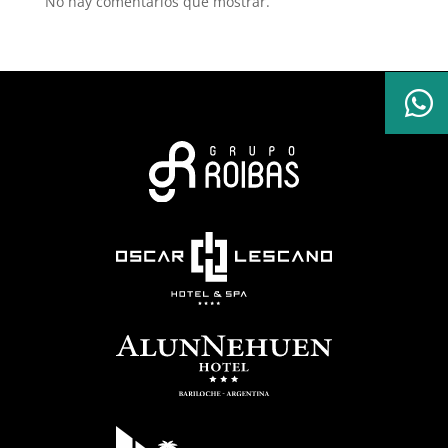
No hay comentarios que mostrar.
