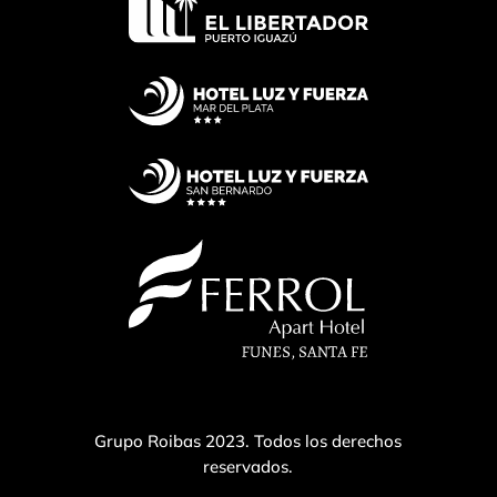
Grupo Roibas 2023. Todos los derechos
reservados.