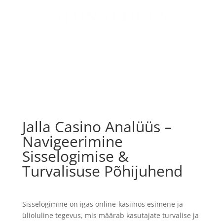
Jalla Casino Analüüs –
Navigeerimine
Sisselogimise &
Turvalisuse Põhijuhend
Sisselogimine on igas online-kasiinos esimene ja
ülioluline tegevus, mis määrab kasutajate turvalise ja