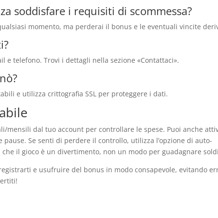
nza soddisfare i requisiti di scommessa?
 qualsiasi momento, ma perderai il bonus e le eventuali vincite deri
i?
il e telefono. Trovi i dettagli nella sezione «Contattaci».
inò?
abili e utilizza crittografia SSL per proteggere i dati.
abile
ali/mensili dal tuo account per controllare le spese. Puoi anche atti
e pause. Se senti di perdere il controllo, utilizza l’opzione di auto-
che il gioco è un divertimento, non un modo per guadagnare soldi
egistrarti e usufruire del bonus in modo consapevole, evitando er
rtiti!