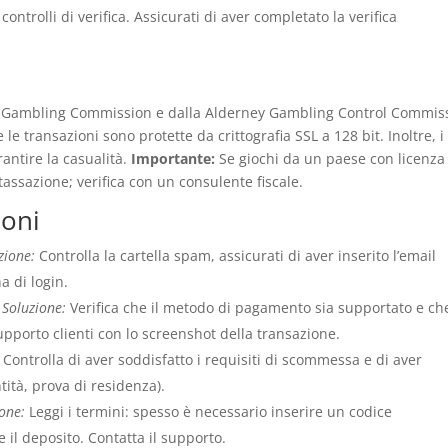
ontrolli di verifica. Assicurati di aver completato la verifica
a UK Gambling Commission e dalla Alderney Gambling Control Commis
le transazioni sono protette da crittografia SSL a 128 bit. Inoltre, i
rantire la casualità.
Importante:
Se giochi da un paese con licenza
tassazione; verifica con un consulente fiscale.
ioni
zione:
Controlla la cartella spam, assicurati di aver inserito l’email
a di login.
.
Soluzione:
Verifica che il metodo di pagamento sia supportato e ch
supporto clienti con lo screenshot della transazione.
Controlla di aver soddisfatto i requisiti di scommessa e di aver
ità, prova di residenza).
one:
Leggi i termini: spesso è necessario inserire un codice
 il deposito. Contatta il supporto.