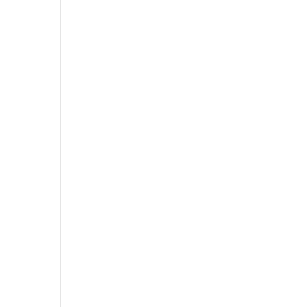
n
l
Atención telefónica
+54 9 11 7079 3070