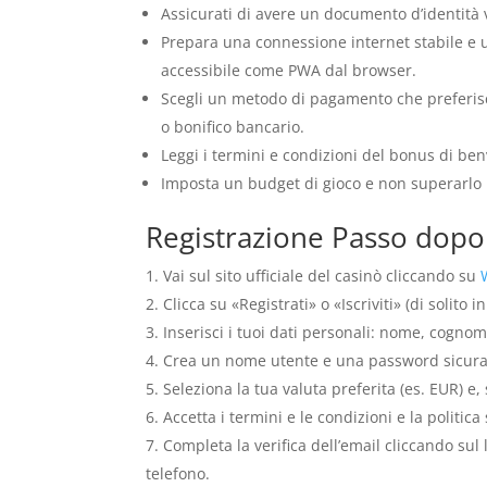
Assicurati di avere un documento d’identità va
Prepara una connessione internet stabile e u
accessibile come PWA dal browser.
Scegli un metodo di pagamento che preferisci: 
o bonifico bancario.
Leggi i termini e condizioni del bonus di be
Imposta un budget di gioco e non superarlo
Registrazione Passo dopo
Vai sul sito ufficiale del casinò cliccando su
Clicca su «Registrati» o «Iscriviti» (di solito i
Inserisci i tuoi dati personali: nome, cognom
Crea un nome utente e una password sicura (
Seleziona la tua valuta preferita (es. EUR) e,
Accetta i termini e le condizioni e la politic
Completa la verifica dell’email cliccando sul
telefono.