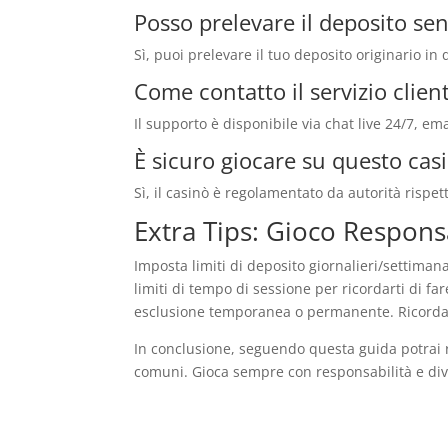
Posso prelevare il deposito se
Sì, puoi prelevare il tuo deposito originario in
Come contatto il servizio client
Il supporto è disponibile via chat live 24/7, ema
È sicuro giocare su questo cas
Sì, il casinò è regolamentato da autorità rispett
Extra Tips: Gioco Respons
Imposta limiti di deposito giornalieri/settiman
limiti di tempo di sessione per ricordarti di far
esclusione temporanea o permanente. Ricorda 
In conclusione, seguendo questa guida potrai r
comuni. Gioca sempre con responsabilità e dive