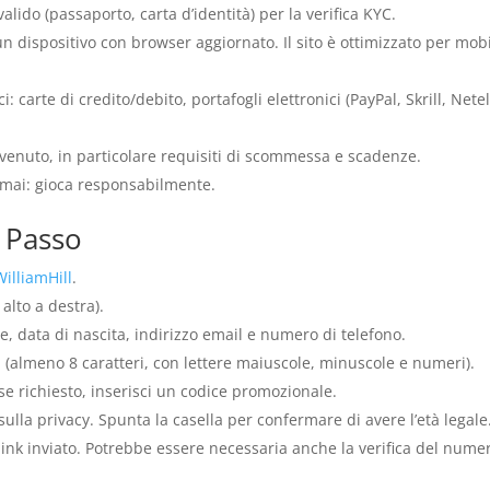
lido (passaporto, carta d’identità) per la verifica KYC.
n dispositivo con browser aggiornato. Il sito è ottimizzato per mobi
carte di credito/debito, portafogli elettronici (PayPal, Skrill, Netel
nvenuto, in particolare requisiti di scommessa e scadenze.
 mai: gioca responsabilmente.
 Passo
WilliamHill
.
n alto a destra).
e, data di nascita, indirizzo email e numero di telefono.
almeno 8 caratteri, con lettere maiuscole, minuscole e numeri).
 se richiesto, inserisci un codice promozionale.
a sulla privacy. Spunta la casella per confermare di avere l’età legale
 link inviato. Potrebbe essere necessaria anche la verifica del nume