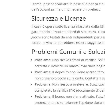
I tempi possono variare in base alla banca e ai c
dell’account prima di richiedere un prelievo.
Sicurezza e Licenze
Il casinò opera sotto licenza rilasciata dall
garantendo elevati standard di sicurezza. Tutte 
giochi sono testati da enti indipendenti per ga
locale, le vincite potrebbero essere soggette a 
Problemi Comuni e Soluz
Problema:
Non ricevo l’email di verifica.
Solu
corretta e richiedi un nuovo invio dalla pagin
Problema:
Il deposito non viene accreditato
non ci siano blocchi sulla carta. Contatta il 
Problema:
Non riesco a prelevare.
Soluzione:
completato la verifica KYC (documento d’ident
Problema:
Il bonus non viene attivato.
Soluzi
promozionale o selezionare l’opzione durante