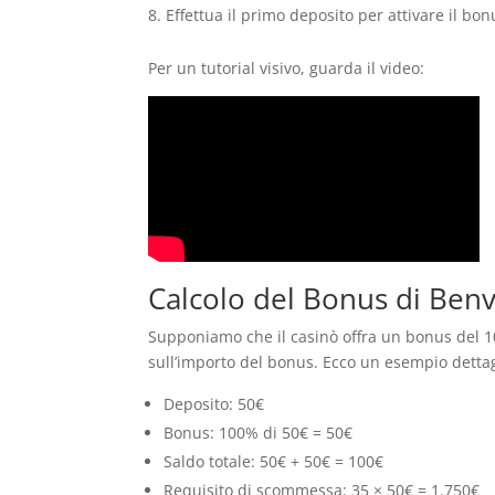
Effettua il primo deposito per attivare il bo
Per un tutorial visivo, guarda il video:
Calcolo del Bonus di Ben
Supponiamo che il casinò offra un bonus del 1
sull’importo del bonus. Ecco un esempio dettag
Deposito: 50€
Bonus: 100% di 50€ = 50€
Saldo totale: 50€ + 50€ = 100€
Requisito di scommessa: 35 × 50€ = 1.750€