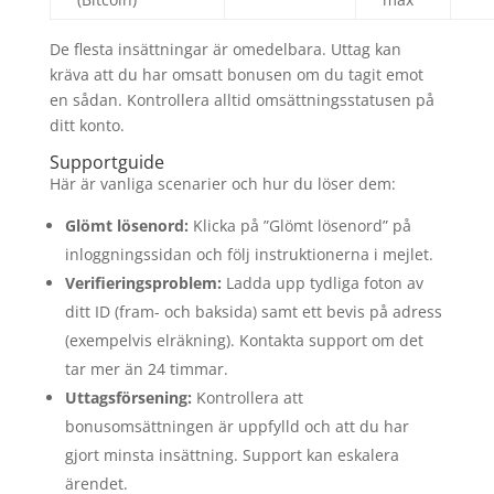
De flesta insättningar är omedelbara. Uttag kan
kräva att du har omsatt bonusen om du tagit emot
en sådan. Kontrollera alltid omsättningsstatusen på
ditt konto.
Supportguide
Här är vanliga scenarier och hur du löser dem:
Glömt lösenord:
Klicka på ”Glömt lösenord” på
inloggningssidan och följ instruktionerna i mejlet.
Verifieringsproblem:
Ladda upp tydliga foton av
ditt ID (fram- och baksida) samt ett bevis på adress
(exempelvis elräkning). Kontakta support om det
tar mer än 24 timmar.
Uttagsförsening:
Kontrollera att
bonusomsättningen är uppfylld och att du har
gjort minsta insättning. Support kan eskalera
ärendet.