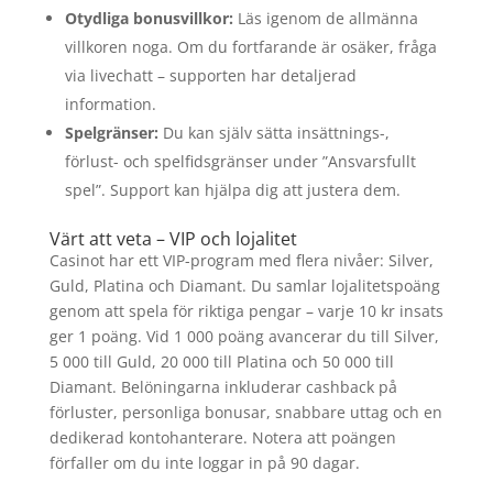
Otydliga bonusvillkor:
Läs igenom de allmänna
villkoren noga. Om du fortfarande är osäker, fråga
via livechatt – supporten har detaljerad
information.
Spelgränser:
Du kan själv sätta insättnings-,
förlust- och spelfidsgränser under ”Ansvarsfullt
spel”. Support kan hjälpa dig att justera dem.
Värt att veta – VIP och lojalitet
Casinot har ett VIP-program med flera nivåer: Silver,
Guld, Platina och Diamant. Du samlar lojalitetspoäng
genom att spela för riktiga pengar – varje 10 kr insats
ger 1 poäng. Vid 1 000 poäng avancerar du till Silver,
5 000 till Guld, 20 000 till Platina och 50 000 till
Diamant. Belöningarna inkluderar cashback på
förluster, personliga bonusar, snabbare uttag och en
dedikerad kontohanterare. Notera att poängen
förfaller om du inte loggar in på 90 dagar.