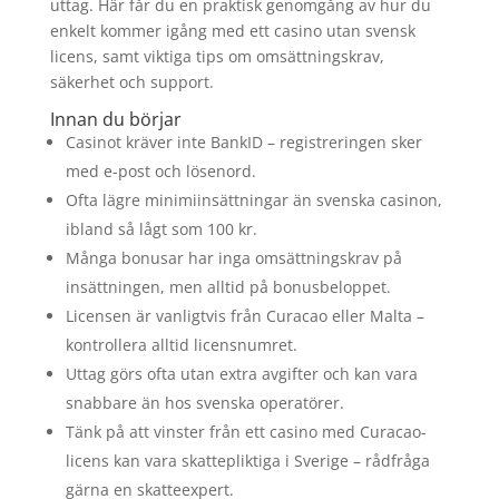
uttag. Här får du en praktisk genomgång av hur du
enkelt kommer igång med ett casino utan svensk
licens, samt viktiga tips om omsättningskrav,
säkerhet och support.
Innan du börjar
Casinot kräver inte BankID – registreringen sker
med e-post och lösenord.
Ofta lägre minimiinsättningar än svenska casinon,
ibland så lågt som 100 kr.
Många bonusar har inga omsättningskrav på
insättningen, men alltid på bonusbeloppet.
Licensen är vanligtvis från Curacao eller Malta –
kontrollera alltid licensnumret.
Uttag görs ofta utan extra avgifter och kan vara
snabbare än hos svenska operatörer.
Tänk på att vinster från ett casino med Curacao-
licens kan vara skattepliktiga i Sverige – rådfråga
gärna en skatteexpert.