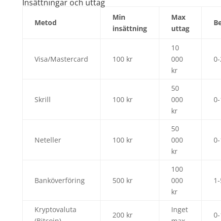
Insättningar och uttag
Min
Max
Metod
Be
insättning
uttag
10
Visa/Mastercard
100 kr
000
0-
kr
50
Skrill
100 kr
000
0-
kr
50
Neteller
100 kr
000
0-
kr
100
Banköverföring
500 kr
000
1-
kr
Kryptovaluta
Inget
200 kr
0-
(Bitcoin)
max