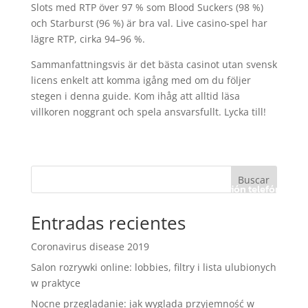
Slots med RTP över 97 % som Blood Suckers (98 %)
och Starburst (96 %) är bra val. Live casino-spel har
lägre RTP, cirka 94–96 %.
Sammanfattningsvis är det bästa casinot utan svensk
licens enkelt att komma igång med om du följer
stegen i denna guide. Kom ihåg att alltid läsa
villkoren noggrant och spela ansvarsfullt. Lycka till!
Buscar
Atención telefónica
+54 9 11 7079 3070
Entradas recientes
Coronavirus disease 2019
Salon rozrywki online: lobbies, filtry i lista ulubionych
w praktyce
Nocne przeglądanie: jak wygląda przyjemność w