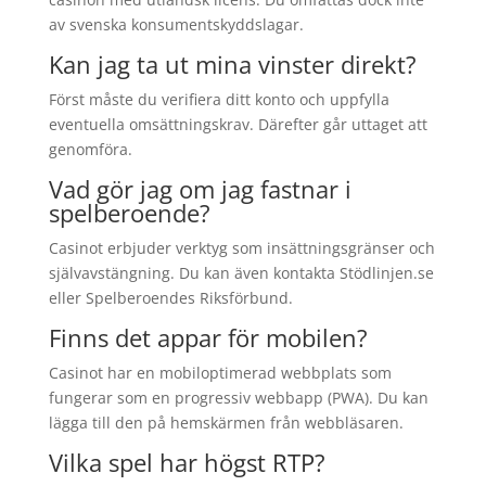
av svenska konsumentskyddslagar.
Kan jag ta ut mina vinster direkt?
Först måste du verifiera ditt konto och uppfylla
eventuella omsättningskrav. Därefter går uttaget att
genomföra.
Vad gör jag om jag fastnar i
spelberoende?
Casinot erbjuder verktyg som insättningsgränser och
självavstängning. Du kan även kontakta Stödlinjen.se
eller Spelberoendes Riksförbund.
Finns det appar för mobilen?
Casinot har en mobiloptimerad webbplats som
fungerar som en progressiv webbapp (PWA). Du kan
lägga till den på hemskärmen från webbläsaren.
Vilka spel har högst RTP?