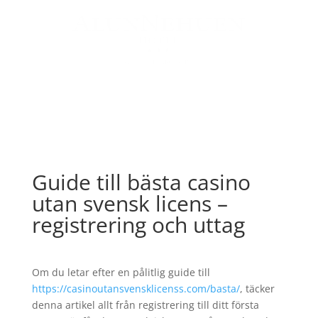
Guide till bästa casino
utan svensk licens –
registrering och uttag
Om du letar efter en pålitlig guide till
https://casinoutansvensklicenss.com/basta/
, täcker
denna artikel allt från registrering till ditt första