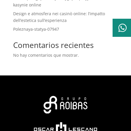
kasynie online
Design e atmosfera nei casinò online: l’impatto
dell’estetica sull’esperienza

Poleznaya-statya-07947
Comentarios recientes
No hay comentarios que mostrar.