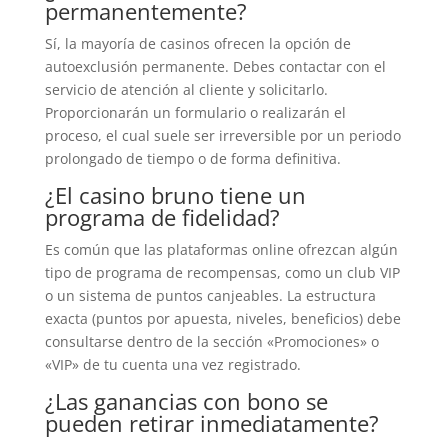
permanentemente?
Sí, la mayoría de casinos ofrecen la opción de
autoexclusión permanente. Debes contactar con el
servicio de atención al cliente y solicitarlo.
Proporcionarán un formulario o realizarán el
proceso, el cual suele ser irreversible por un periodo
prolongado de tiempo o de forma definitiva.
¿El casino bruno tiene un
Atención telefónica
programa de fidelidad?
+54 9 11 7079 3070
Es común que las plataformas online ofrezcan algún
tipo de programa de recompensas, como un club VIP
o un sistema de puntos canjeables. La estructura
exacta (puntos por apuesta, niveles, beneficios) debe
consultarse dentro de la sección «Promociones» o
«VIP» de tu cuenta una vez registrado.
¿Las ganancias con bono se
pueden retirar inmediatamente?