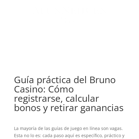
Guía práctica del Bruno
Casino: Cómo
registrarse, calcular
bonos y retirar ganancias
La mayoría de las guías de juego en línea son vagas.
Esta no lo es: cada paso aquí es específico, práctico y