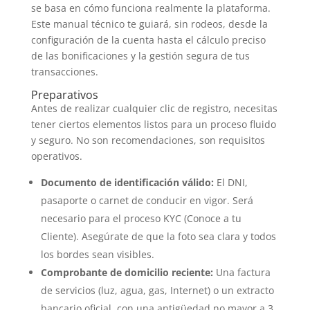
se basa en cómo funciona realmente la plataforma.
Este manual técnico te guiará, sin rodeos, desde la
configuración de la cuenta hasta el cálculo preciso
de las bonificaciones y la gestión segura de tus
transacciones.
Preparativos
Antes de realizar cualquier clic de registro, necesitas
tener ciertos elementos listos para un proceso fluido
y seguro. No son recomendaciones, son requisitos
operativos.
Documento de identificación válido:
El DNI,
pasaporte o carnet de conducir en vigor. Será
necesario para el proceso KYC (Conoce a tu
Cliente). Asegúrate de que la foto sea clara y todos
los bordes sean visibles.
Comprobante de domicilio reciente:
Una factura
de servicios (luz, agua, gas, Internet) o un extracto
bancario oficial, con una antigüedad no mayor a 3