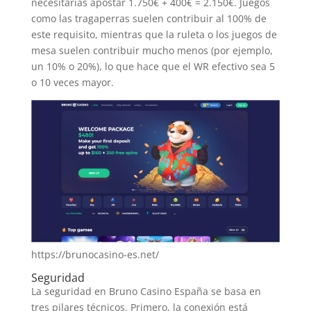
necesitarías apostar 1.750€ + 400€ = 2.150€. Juegos
como las tragaperras suelen contribuir al 100% de
este requisito, mientras que la ruleta o los juegos de
mesa suelen contribuir mucho menos (por ejemplo,
un 10% o 20%), lo que hace que el WR efectivo sea 5
o 10 veces mayor.
https://brunocasino-es.net/
Seguridad
La seguridad en Bruno Casino España se basa en
tres pilares técnicos. Primero, la conexión está