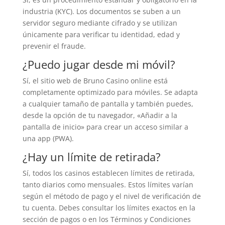
industria (KYC). Los documentos se suben a un
servidor seguro mediante cifrado y se utilizan
únicamente para verificar tu identidad, edad y
prevenir el fraude.
¿Puedo jugar desde mi móvil?
Sí, el sitio web de Bruno Casino online está
completamente optimizado para móviles. Se adapta
a cualquier tamaño de pantalla y también puedes,
desde la opción de tu navegador, «Añadir a la
pantalla de inicio» para crear un acceso similar a
una app (PWA).
¿Hay un límite de retirada?
Sí, todos los casinos establecen límites de retirada,
tanto diarios como mensuales. Estos límites varían
según el método de pago y el nivel de verificación de
tu cuenta. Debes consultar los límites exactos en la
sección de pagos o en los Términos y Condiciones