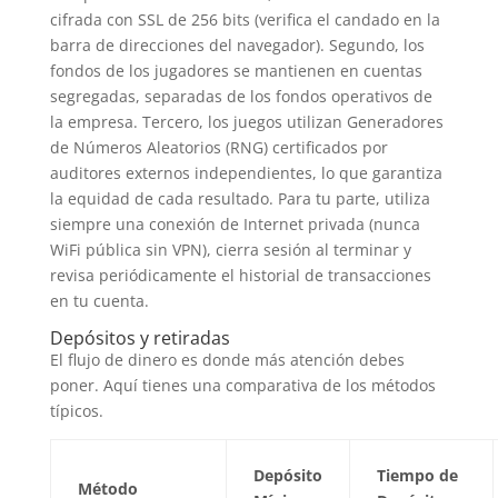
cifrada con SSL de 256 bits (verifica el candado en la
barra de direcciones del navegador). Segundo, los
fondos de los jugadores se mantienen en cuentas
segregadas, separadas de los fondos operativos de
la empresa. Tercero, los juegos utilizan Generadores
de Números Aleatorios (RNG) certificados por
auditores externos independientes, lo que garantiza
la equidad de cada resultado. Para tu parte, utiliza
siempre una conexión de Internet privada (nunca
WiFi pública sin VPN), cierra sesión al terminar y
revisa periódicamente el historial de transacciones
en tu cuenta.
Depósitos y retiradas
El flujo de dinero es donde más atención debes
poner. Aquí tienes una comparativa de los métodos
típicos.
Depósito
Tiempo de
Método