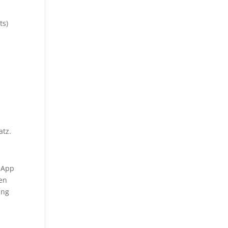
ts)
atz.
e App
fen
ang