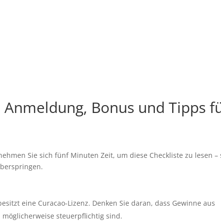
MODIFICAR/CANCELA
Servicios | Amenities
Habitaciones
Ubicación
C
: Anmeldung, Bonus und Tipps f
nehmen Sie sich fünf Minuten Zeit, um diese Checkliste zu lesen – 
 überspringen.
besitzt eine Curacao-Lizenz. Denken Sie daran, dass Gewinne aus
 möglicherweise steuerpflichtig sind.