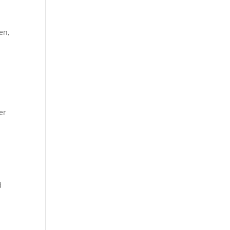
en,
er
d