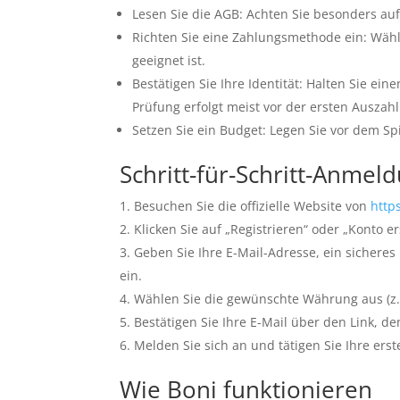
Lesen Sie die AGB: Achten Sie besonders a
Richten Sie eine Zahlungsmethode ein: Wähl
geeignet ist.
Bestätigen Sie Ihre Identität: Halten Sie ei
Prüfung erfolgt meist vor der ersten Auszah
Setzen Sie ein Budget: Legen Sie vor dem Spi
Schritt-für-Schritt-Anmel
Besuchen Sie die offizielle Website von
http
Klicken Sie auf „Registrieren“ oder „Konto er
Geben Sie Ihre E-Mail-Adresse, ein sichere
ein.
Wählen Sie die gewünschte Währung aus (z. 
Bestätigen Sie Ihre E-Mail über den Link, de
Melden Sie sich an und tätigen Sie Ihre er
Wie Boni funktionieren