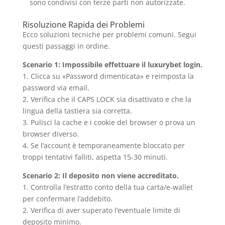
sono condivisi con terze parti non autorizzate.
Risoluzione Rapida dei Problemi
Ecco soluzioni tecniche per problemi comuni. Segui
questi passaggi in ordine.
Scenario 1: Impossibile effettuare il luxurybet login.
1. Clicca su «Password dimenticata» e reimposta la
password via email.
2. Verifica che il CAPS LOCK sia disattivato e che la
lingua della tastiera sia corretta.
3. Pulisci la cache e i cookie del browser o prova un
browser diverso.
4. Se l’account è temporaneamente bloccato per
troppi tentativi falliti, aspetta 15-30 minuti.
Scenario 2: Il deposito non viene accreditato.
1. Controlla l’estratto conto della tua carta/e-wallet
per confermare l’addebito.
2. Verifica di aver superato l’eventuale limite di
deposito minimo.