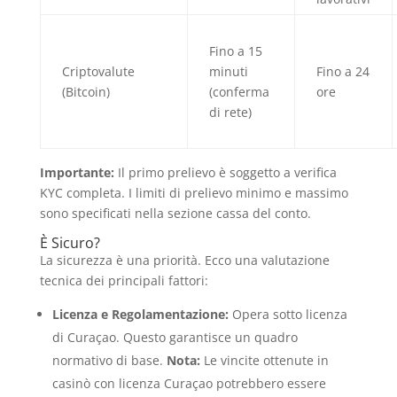
Fino a 15
Criptovalute
minuti
Fino a 24
(Bitcoin)
(conferma
ore
di rete)
Importante:
Il primo prelievo è soggetto a verifica
KYC completa. I limiti di prelievo minimo e massimo
sono specificati nella sezione cassa del conto.
È Sicuro?
La sicurezza è una priorità. Ecco una valutazione
tecnica dei principali fattori:
Licenza e Regolamentazione:
Opera sotto licenza
di Curaçao. Questo garantisce un quadro
normativo di base.
Nota:
Le vincite ottenute in
casinò con licenza Curaçao potrebbero essere