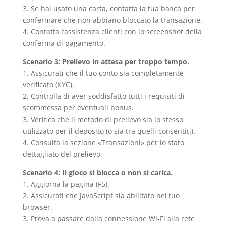
3. Se hai usato una carta, contatta la tua banca per
confermare che non abbiano bloccato la transazione.
4. Contatta l’assistenza clienti con lo screenshot della
conferma di pagamento.
Scenario 3: Prelievo in attesa per troppo tempo.
1. Assicurati che il tuo conto sia completamente
verificato (KYC).
2. Controlla di aver soddisfatto tutti i requisiti di
scommessa per eventuali bonus.
3. Verifica che il metodo di prelievo sia lo stesso
utilizzato per il deposito (o sia tra quelli consentiti).
4. Consulta la sezione «Transazioni» per lo stato
dettagliato del prelievo.
Scenario 4: Il gioco si blocca o non si carica.
1. Aggiorna la pagina (F5).
2. Assicurati che JavaScript sia abilitato nel tuo
browser.
3. Prova a passare dalla connessione Wi-Fi alla rete