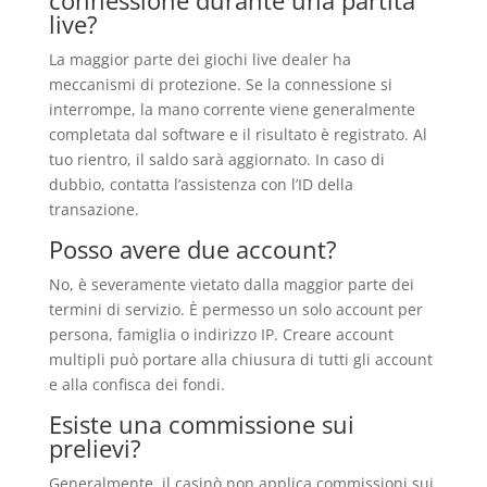
live?
La maggior parte dei giochi live dealer ha
meccanismi di protezione. Se la connessione si
interrompe, la mano corrente viene generalmente
completata dal software e il risultato è registrato. Al
tuo rientro, il saldo sarà aggiornato. In caso di
dubbio, contatta l’assistenza con l’ID della
transazione.
Posso avere due account?
No, è severamente vietato dalla maggior parte dei
termini di servizio. È permesso un solo account per
persona, famiglia o indirizzo IP. Creare account
multipli può portare alla chiusura di tutti gli account
Atención telefónica
e alla confisca dei fondi.
+54 9 11 7079 3070
Esiste una commissione sui
prelievi?
Generalmente, il casinò non applica commissioni sui