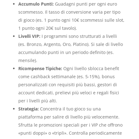
Accumulo Punti:
Guadagni punti per ogni euro
scommesso. Il tasso di conversione varia per tipo
di gioco (es. 1 punto ogni 10€ scommessi sulle slot,
1 punto ogni 20€ sul tavolo).
Livelli VIP:
I programmi sono strutturati a livelli
(es. Bronzo, Argento, Oro, Platino). Si sale di livello
accumulando punti in un periodo definito (es.
mensile).
Ricompense Tipiche:
Ogni livello sblocca benefit
come cashback settimanale (es. 5-15%), bonus
personalizzati con requisiti più bassi, gestori di
account dedicati, prelievi più veloci e regali fisici
per i livelli più alti.
Strategia:
Concentra il tuo gioco su una
piattaforma per salire di livello più velocemente.
Sfrutta le promozioni speciali per i VIP che offrono
«punti doppi» o «tripli». Controlla periodicamente