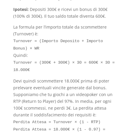
Ipotesi:
Depositi 300€ e ricevi un bonus di 300€
(100% di 300€). Il tuo saldo totale diventa 600€.
La formula per l’importo totale da scommettere
(Turnover) è:
Turnover = (Importo Deposito + Importo
Bonus) × WR
Quindi:
Turnover = (300€ + 300€) × 30 = 600€ × 30 =
18.000€
Devi quindi scommettere 18.000€ prima di poter
prelevare eventuali vincite generate dal bonus.
Supponiamo che tu giochi a un videopoker con un
RTP (Return to Player) del 97%. In media, per ogni
100€ scommessi, ne perdi 3€. La perdita attesa
durante il soddisfacimento dei requisiti è:
Perdita Attesa = Turnover × (1 - RTP)
Perdita Attesa = 18.000€ × (1 - 0.97) =