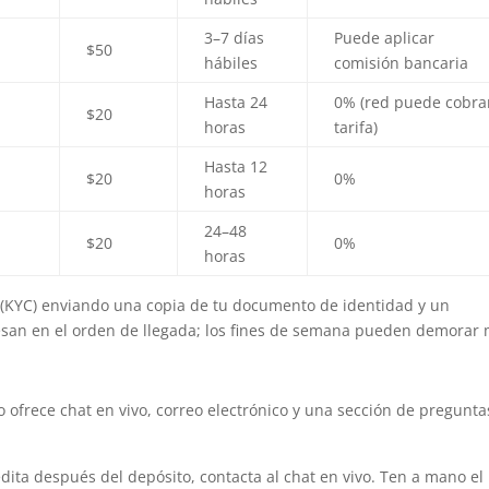
3–7 días
Puede aplicar
$50
hábiles
comisión bancaria
Hasta 24
0% (red puede cobra
$20
horas
tarifa)
Hasta 12
$20
0%
horas
24–48
$20
0%
horas
ta (KYC) enviando una copia de tu documento de identidad y un
cesan en el orden de llegada; los fines de semana pueden demorar 
no ofrece chat en vivo, correo electrónico y una sección de pregunta
dita después del depósito, contacta al chat en vivo. Ten a mano el