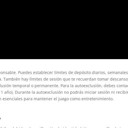
onsable. Puedes establecer límites de depósito diarios, semanales
a. También hay límites de sesión que te recuerdan tomar descanso
lusión temporal o permanente. Para la autoexclusión, debes conta
 1 año). Durante la autoexclusión no podrás iniciar sesión ni recibi
n esenciales para mantener el juego como entretenimiento.
?