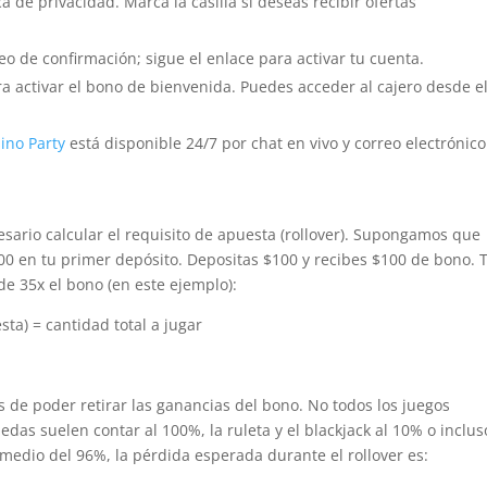
ca de privacidad. Marca la casilla si deseas recibir ofertas
reo de confirmación; sigue el enlace para activar tu cuenta.
ara activar el bono de bienvenida. Puedes acceder al cajero desde e
ino Party
está disponible 24/7 por chat en vivo y correo electrónico
esario calcular el requisito de apuesta (rollover). Supongamos que
0 en tu primer depósito. Depositas $100 y recibes $100 de bono. 
 de 35x el bono (en este ejemplo):
ta) = cantidad total a jugar
 de poder retirar las ganancias del bono. No todos los juegos
edas suelen contar al 100%, la ruleta y el blackjack al 10% o inclus
medio del 96%, la pérdida esperada durante el rollover es: