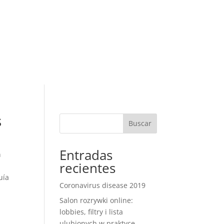
RESERVAR
R RESERVA
ontacto
s
Buscar
Entradas
n
recientes
uía
Coronavirus disease 2019
Salon rozrywki online:
lobbies, filtry i lista
ulubionych w praktyce