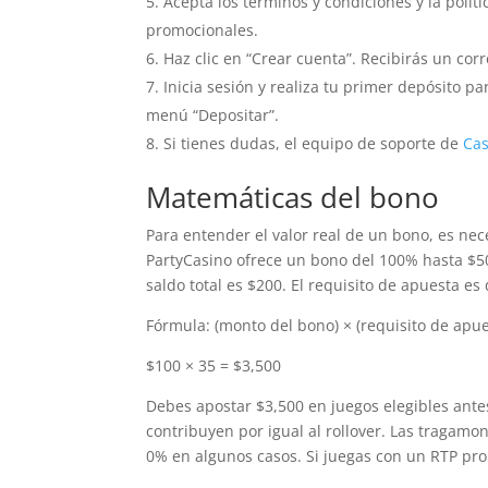
Acepta los términos y condiciones y la políti
promocionales.
Haz clic en “Crear cuenta”. Recibirás un cor
Inicia sesión y realiza tu primer depósito p
menú “Depositar”.
Si tienes dudas, el equipo de soporte de
Cas
Matemáticas del bono
Para entender el valor real de un bono, es nec
PartyCasino ofrece un bono del 100% hasta $50
saldo total es $200. El requisito de apuesta es
Fórmula: (monto del bono) × (requisito de apues
$100 × 35 = $3,500
Debes apostar $3,500 en juegos elegibles antes
contribuyen por igual al rollover. Las tragamon
0% en algunos casos. Si juegas con un RTP pro