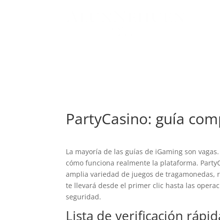
El hotel
PartyCasino: guía comp
La mayoría de las guías de iGaming son vagas. 
cómo funciona realmente la plataforma. PartyC
amplia variedad de juegos de tragamonedas, rul
te llevará desde el primer clic hasta las opera
seguridad.
Lista de verificación rápid