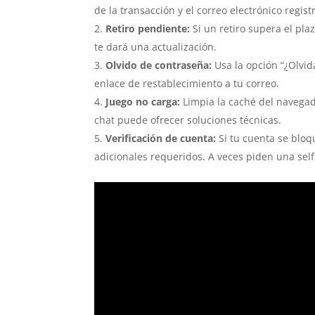
de la transacción y el correo electrónico regist
Retiro pendiente:
Si un retiro supera el plaz
te dará una actualización.
Olvido de contraseña:
Usa la opción “¿Olvid
enlace de restablecimiento a tu correo.
Juego no carga:
Limpia la caché del navegado
chat puede ofrecer soluciones técnicas.
Verificación de cuenta:
Si tu cuenta se bloq
adicionales requeridos. A veces piden una sel