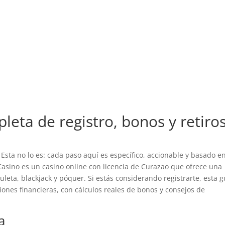
MODIFICAR/CANCELA
Servicios | Amenities
Habitaciones
Ubicación
C
leta de registro, bonos y retiro
Esta no lo es: cada paso aquí es específico, accionable y basado e
asino es un casino online con licencia de Curazao que ofrece una
eta, blackjack y póquer. Si estás considerando registrarte, esta g
ciones financieras, con cálculos reales de bonos y consejos de
a