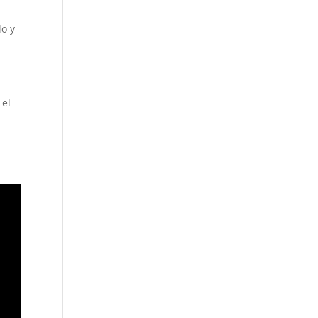
do y
n
 el