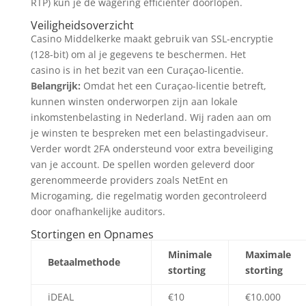
RTP) kun je de wagering efficiënter doorlopen.
Veiligheidsoverzicht
Casino Middelkerke maakt gebruik van SSL-encryptie
(128-bit) om al je gegevens te beschermen. Het
casino is in het bezit van een Curaçao-licentie.
Belangrijk:
Omdat het een Curaçao-licentie betreft,
kunnen winsten onderworpen zijn aan lokale
inkomstenbelasting in Nederland. Wij raden aan om
je winsten te bespreken met een belastingadviseur.
Verder wordt 2FA ondersteund voor extra beveiliging
van je account. De spellen worden geleverd door
gerenommeerde providers zoals NetEnt en
Microgaming, die regelmatig worden gecontroleerd
door onafhankelijke auditors.
Stortingen en Opnames
Minimale
Maximale
Betaalmethode
storting
storting
iDEAL
€10
€10.000