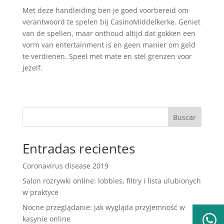
Met deze handleiding ben je goed voorbereid om
verantwoord te spelen bij CasinoMiddelkerke. Geniet
van de spellen, maar onthoud altijd dat gokken een
vorm van entertainment is en geen manier om geld
te verdienen. Speel met mate en stel grenzen voor
jezelf.
Atención telefónica
+54 9 11 7079 3070
Buscar
Entradas recientes
Coronavirus disease 2019
Salon rozrywki online: lobbies, filtry i lista ulubionych
w praktyce
Nocne przeglądanie: jak wygląda przyjemność w

kasynie online