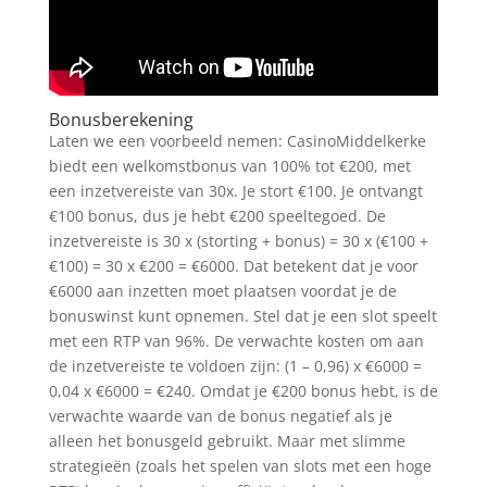
Bonusberekening
Laten we een voorbeeld nemen: CasinoMiddelkerke
biedt een welkomstbonus van 100% tot €200, met
een inzetvereiste van 30x. Je stort €100. Je ontvangt
€100 bonus, dus je hebt €200 speeltegoed. De
inzetvereiste is 30 x (storting + bonus) = 30 x (€100 +
€100) = 30 x €200 = €6000. Dat betekent dat je voor
€6000 aan inzetten moet plaatsen voordat je de
bonuswinst kunt opnemen. Stel dat je een slot speelt
met een RTP van 96%. De verwachte kosten om aan
de inzetvereiste te voldoen zijn: (1 – 0,96) x €6000 =
0,04 x €6000 = €240. Omdat je €200 bonus hebt, is de
verwachte waarde van de bonus negatief als je
alleen het bonusgeld gebruikt. Maar met slimme
strategieën (zoals het spelen van slots met een hoge