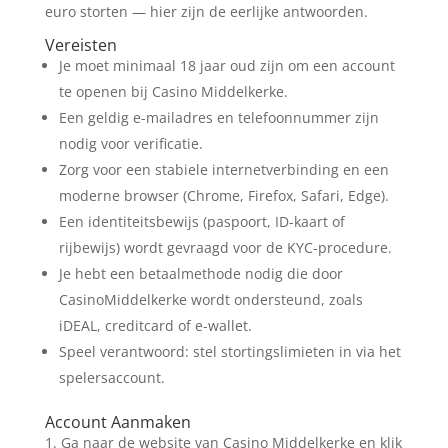
euro storten — hier zijn de eerlijke antwoorden.
Vereisten
Je moet minimaal 18 jaar oud zijn om een account
te openen bij Casino Middelkerke.
Een geldig e-mailadres en telefoonnummer zijn
nodig voor verificatie.
Zorg voor een stabiele internetverbinding en een
moderne browser (Chrome, Firefox, Safari, Edge).
Een identiteitsbewijs (paspoort, ID-kaart of
rijbewijs) wordt gevraagd voor de KYC-procedure.
Je hebt een betaalmethode nodig die door
CasinoMiddelkerke wordt ondersteund, zoals
iDEAL, creditcard of e-wallet.
Speel verantwoord: stel stortingslimieten in via het
spelersaccount.
Account Aanmaken
Ga naar de website van Casino Middelkerke en klik