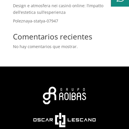
Design e atmosfera nei casinò online: l’impatto
dell’estetica sull’esperienza
Poleznaya-statya-07947
Comentarios recientes
No hay comentarios que mostrar.