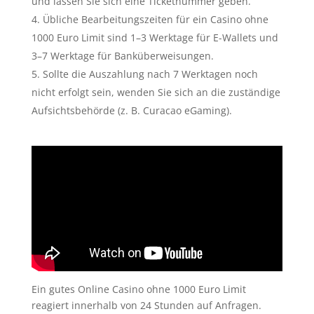
und lassen Sie sich eine Ticketnummer geben.
Übliche Bearbeitungszeiten für ein Casino ohne
1000 Euro Limit sind 1–3 Werktage für E-Wallets und
3–7 Werktage für Banküberweisungen.
Sollte die Auszahlung nach 7 Werktagen noch
nicht erfolgt sein, wenden Sie sich an die zuständige
Aufsichtsbehörde (z. B. Curacao eGaming).
Ein gutes Online Casino ohne 1000 Euro Limit
reagiert innerhalb von 24 Stunden auf Anfragen.