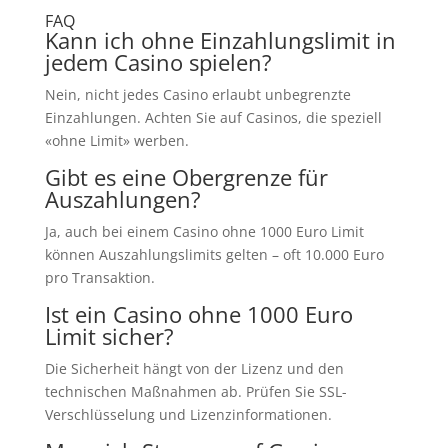
FAQ
Kann ich ohne Einzahlungslimit in
jedem Casino spielen?
Nein, nicht jedes Casino erlaubt unbegrenzte
Einzahlungen. Achten Sie auf Casinos, die speziell
«ohne Limit» werben.
Gibt es eine Obergrenze für
Auszahlungen?
Ja, auch bei einem Casino ohne 1000 Euro Limit
können Auszahlungslimits gelten – oft 10.000 Euro
pro Transaktion.
Ist ein Casino ohne 1000 Euro
Limit sicher?
Die Sicherheit hängt von der Lizenz und den
technischen Maßnahmen ab. Prüfen Sie SSL-
Verschlüsselung und Lizenzinformationen.