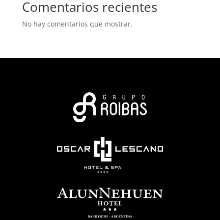
Comentarios recientes
No hay comentarios que mostrar.