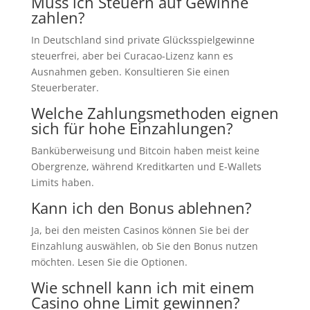
Muss ich Steuern auf Gewinne
zahlen?
In Deutschland sind private Glücksspielgewinne
steuerfrei, aber bei Curacao-Lizenz kann es
Ausnahmen geben. Konsultieren Sie einen
Steuerberater.
Welche Zahlungsmethoden eignen
sich für hohe Einzahlungen?
Banküberweisung und Bitcoin haben meist keine
Obergrenze, während Kreditkarten und E-Wallets
Limits haben.
Kann ich den Bonus ablehnen?
Ja, bei den meisten Casinos können Sie bei der
Einzahlung auswählen, ob Sie den Bonus nutzen
möchten. Lesen Sie die Optionen.
Wie schnell kann ich mit einem
Casino ohne Limit gewinnen?