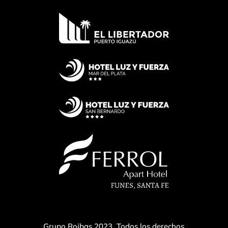
Grupo Roibas 2023. Todos los derechos