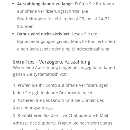
Auszahlung dauert zu lange:
Prüfen Sie Ihr Konto
auf offene Verifizierungsschritte. Die
Bearbeitungszeit steht in den AGB, meist 24–72
Stunden.
Bonus wird nicht aktiviert:
Lesen Sie die
Bonusbedingungen genau: Manche Boni erfordern
einen Bonuscode oder eine Mindesteinzahlung.
Extra Tips – Verzögerte Auszahlung
Wenn eine Auszahlung länger als angegeben dauert,
gehen Sie systematisch vor:
Prüfen Sie Ihr Konto auf offene Verifizierungen –
laden Sie ggf. fehlende Dokumente nach.
Notieren Sie das Datum und die Uhrzeit des
Auszahlungsantrags.
Kontaktieren Sie den Live-Chat oder die E-Mail-
Adresse des Supports. Fragen Sie nach dem Status