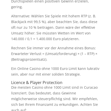
Durchspielen einen positiven Gewinn erzielen,
gering.
Alternative: Wählen Sie Spiele mit hohem RTP (z. B.
Blackjack mit 99,5 %), aber beachten Sie, dass diese
oft nur zu 10 % beitragen. Dann wäre der effektive
Umsatz höher: Sie müssten Wetten im Wert von
140.000 / 0,1 = 1.400.000 Euro platzieren.
Rechnen Sie immer vor der Annahme eines Bonus:
Erwarteter Verlust = (Umsatzforderung) × (1 – RTP) ×
(Beitragsprozentsatz).
Ein Online Casino ohne 1000 Euro Limit kann lukrativ
sein, aber nur mit einer soliden Strategie.
Licence & Player Protection
Die meisten Casino ohne 1000 Limit sind in Curacao
lizenziert. Das bedeutet, dass Gewinne
möglicherweise steuerpflichtig sind. Wir empfehlen,
sich bei Ihrem Finanzamt zu erkundigen. Achten Sie
auch auf: