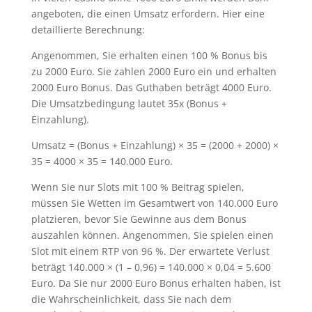
angeboten, die einen Umsatz erfordern. Hier eine
detaillierte Berechnung:
Angenommen, Sie erhalten einen 100 % Bonus bis
zu 2000 Euro. Sie zahlen 2000 Euro ein und erhalten
2000 Euro Bonus. Das Guthaben beträgt 4000 Euro.
Die Umsatzbedingung lautet 35x (Bonus +
Einzahlung).
Umsatz = (Bonus + Einzahlung) × 35 = (2000 + 2000) ×
35 = 4000 × 35 = 140.000 Euro.
Wenn Sie nur Slots mit 100 % Beitrag spielen,
müssen Sie Wetten im Gesamtwert von 140.000 Euro
platzieren, bevor Sie Gewinne aus dem Bonus
auszahlen können. Angenommen, Sie spielen einen
Slot mit einem RTP von 96 %. Der erwartete Verlust
beträgt 140.000 × (1 – 0,96) = 140.000 × 0,04 = 5.600
Euro. Da Sie nur 2000 Euro Bonus erhalten haben, ist
die Wahrscheinlichkeit, dass Sie nach dem