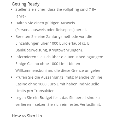
Getting Ready
Stellen Sie sicher, dass Sie volljährig sind (18+
Jahre).
Halten Sie einen gültigen Ausweis
(Personalausweis oder Reisepass) bereit.
Bereiten Sie eine Zahlungsmethode vor, die
Einzahlungen über 1000 Euro erlaubt (z. B.
Banküberweisung, Kryptowährungen).
Informieren Sie sich über die Bonusbedingungen:
Einige Casino ohne 1000 Limit bieten
Willkommensboni an, die diese Grenze umgehen.
Prüfen Sie die Auszahlungslimits: Manche Online
Casino ohne 1000 Euro Limit haben individuelle
Limits pro Transaktion.
Legen Sie ein Budget fest, das Sie bereit sind zu
verlieren – setzen Sie sich ein festes Verlustlimit.
How to Sign Up