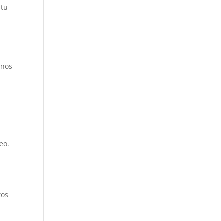
 tu
inos
eo.
tos