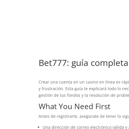
El hotel
Bet777: guía completa 
Crear una cuenta en un casino en línea es rá
y frustración. Esta guía te explicará todo lo n
gestión de tus fondos y la resolución de pro
What You Need First
Antes de registrarte, asegúrate de tener lo sig
Una dirección de correo electrónico válida y 