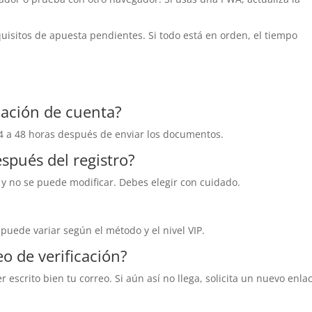
uisitos de apuesta pendientes. Si todo está en orden, el tiempo
cación de cuenta?
24 a 48 horas después de enviar los documentos.
pués del registro?
 y no se puede modificar. Debes elegir con cuidado.
e puede variar según el método y el nivel VIP.
eo de verificación?
escrito bien tu correo. Si aún así no llega, solicita un nuevo enla