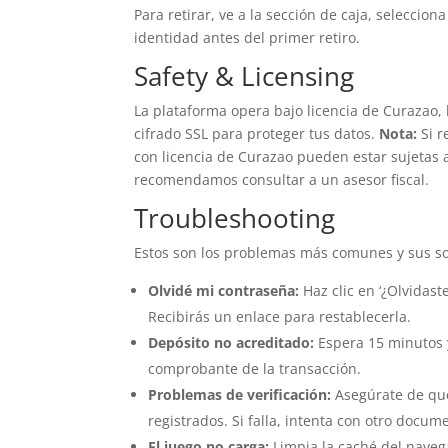
Para retirar, ve a la sección de caja, seleccion
identidad antes del primer retiro.
Safety & Licensing
La plataforma opera bajo licencia de Curazao, 
cifrado SSL para proteger tus datos.
Nota:
Si r
con licencia de Curazao pueden estar sujetas a
recomendamos consultar a un asesor fiscal.
Troubleshooting
Estos son los problemas más comunes y sus so
Olvidé mi contraseña:
Haz clic en ‘¿Olvidast
Recibirás un enlace para restablecerla.
Depósito no acreditado:
Espera 15 minutos y 
comprobante de la transacción.
Problemas de verificación:
Asegúrate de que
registrados. Si falla, intenta con otro docum
El juego no carga:
Limpia la caché del naveg