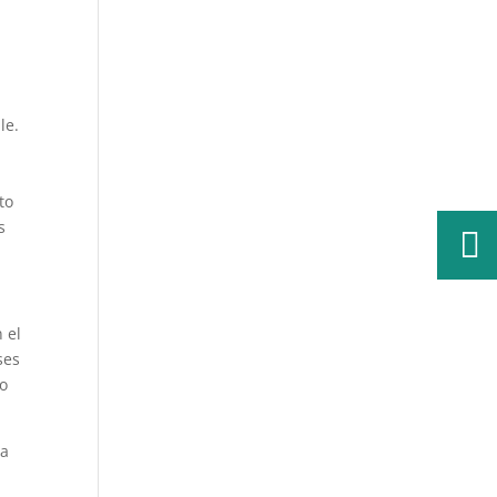
Atención telefónica
+54 9 11 7079 3070
le.
to
s

 el
ses
ro
la