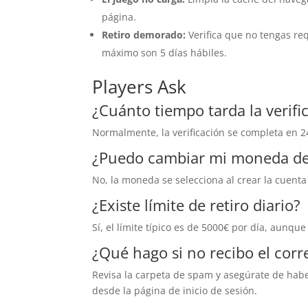
página.
Retiro demorado:
Verifica que no tengas req
máximo son 5 días hábiles.
Players Ask
¿Cuánto tiempo tarda la verifi
Normalmente, la verificación se completa en 
¿Puedo cambiar mi moneda des
No, la moneda se selecciona al crear la cuenta
¿Existe límite de retiro diario?
Sí, el límite típico es de 5000€ por día, aunqu
¿Qué hago si no recibo el corr
Revisa la carpeta de spam y asegúrate de haber 
desde la página de inicio de sesión.