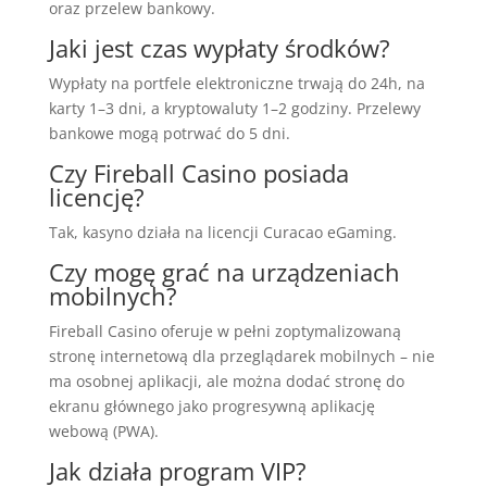
oraz przelew bankowy.
Jaki jest czas wypłaty środków?
Wypłaty na portfele elektroniczne trwają do 24h, na
karty 1–3 dni, a kryptowaluty 1–2 godziny. Przelewy
bankowe mogą potrwać do 5 dni.
Czy Fireball Casino posiada
licencję?
Tak, kasyno działa na licencji Curacao eGaming.
Czy mogę grać na urządzeniach
mobilnych?
Fireball Casino oferuje w pełni zoptymalizowaną
stronę internetową dla przeglądarek mobilnych – nie
ma osobnej aplikacji, ale można dodać stronę do
ekranu głównego jako progresywną aplikację
webową (PWA).
Jak działa program VIP?