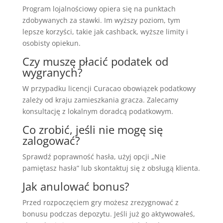
Program lojalnościowy opiera się na punktach
zdobywanych za stawki. Im wyższy poziom, tym
lepsze korzyści, takie jak cashback, wyższe limity i
osobisty opiekun.
Czy muszę płacić podatek od
wygranych?
W przypadku licencji Curacao obowiązek podatkowy
zależy od kraju zamieszkania gracza. Zalecamy
konsultację z lokalnym doradcą podatkowym.
Co zrobić, jeśli nie mogę się
zalogować?
Sprawdź poprawność hasła, użyj opcji „Nie
pamiętasz hasła” lub skontaktuj się z obsługą klienta.
Jak anulować bonus?
Przed rozpoczęciem gry możesz zrezygnować z
bonusu podczas depozytu. Jeśli już go aktywowałeś,