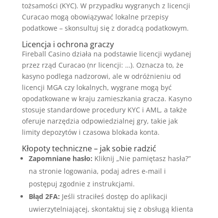
tożsamości (KYC). W przypadku wygranych z licencji
Curacao mogą obowiązywać lokalne przepisy
podatkowe – skonsultuj się z doradcą podatkowym.
Licencja i ochrona graczy
Fireball Casino działa na podstawie licencji wydanej
przez rząd Curacao (nr licencji: …). Oznacza to, że
kasyno podlega nadzorowi, ale w odróżnieniu od
licencji MGA czy lokalnych, wygrane mogą być
opodatkowane w kraju zamieszkania gracza. Kasyno
stosuje standardowe procedury KYC i AML, a także
oferuje narzędzia odpowiedzialnej gry, takie jak
limity depozytów i czasowa blokada konta.
Kłopoty techniczne – jak sobie radzić
Zapomniane hasło:
Kliknij „Nie pamiętasz hasła?”
na stronie logowania, podaj adres e-mail i
postępuj zgodnie z instrukcjami.
Błąd 2FA:
Jeśli straciłeś dostęp do aplikacji
uwierzytelniającej, skontaktuj się z obsługą klienta