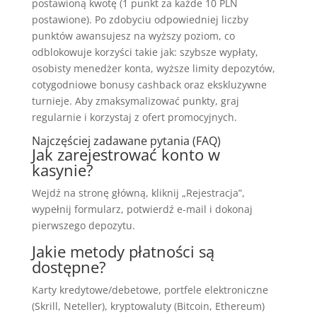
postawioną kwotę (1 punkt za każde 10 PLN
postawione). Po zdobyciu odpowiedniej liczby
punktów awansujesz na wyższy poziom, co
odblokowuje korzyści takie jak: szybsze wypłaty,
osobisty menedżer konta, wyższe limity depozytów,
cotygodniowe bonusy cashback oraz ekskluzywne
turnieje. Aby zmaksymalizować punkty, graj
regularnie i korzystaj z ofert promocyjnych.
Najczęściej zadawane pytania (FAQ)
Jak zarejestrować konto w
kasynie?
Wejdź na stronę główną, kliknij „Rejestracja”,
wypełnij formularz, potwierdź e-mail i dokonaj
pierwszego depozytu.
Jakie metody płatności są
dostępne?
Karty kredytowe/debetowe, portfele elektroniczne
(Skrill, Neteller), kryptowaluty (Bitcoin, Ethereum)