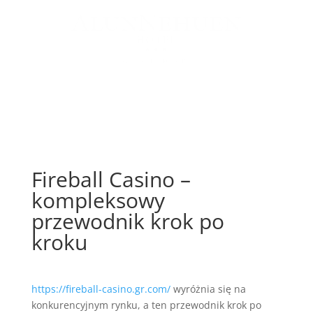
Fireball Casino –
kompleksowy
przewodnik krok po
kroku
https://fireball-casino.gr.com/
wyróżnia się na
konkurencyjnym rynku, a ten przewodnik krok po