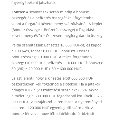
(nyerőgépeken) játszható.
Fontos:
A számítások során mindig a bónusz
összegét és a befizetés összegét kell figyelembe
venni a forgatási követelmény számításánál. A képlet:
(Bónusz összege + Befizetés összege) x Fogadási
követelmény (WR) = Összesen megforgatandó összeg.
Példa számítással: Befizetsz 10 000 HUF-ot, és kapod
a 100%-os, tehát 10 000 HUF bónuszt. Összes
bónuszösszeg: 10 000 HUF. A teljes forgatandó
összeg: (10 000 HUF befizetés + 10 000 HUF bónusz) x
30 (WR) = 20 000 HUF x 30 = 600 000 HUF.
Ez azt jelenti, hogy a kifizetés előtt 600 000 HUF
összértékben kell fogadnod a slotokon. Ha a játékok
átlagos RTP-je (visszafizetési százaléka) 96%, akkor
elméletileg a 600 000 HUF fogadásból körülbelül 576
000 HUF-t „visszajátszol” a rendszer. A nyereményed
az eredeti 20 000 HUF egyenlegből származik. A
bónusz lényege, hogy több játékfordulót biztosít