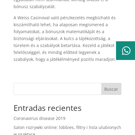
bónusz szabályzatát.
A Weiss Casinoval való pénzkezelés megbízható és
kiszámítható lehet, ha alaposan megismered a
folyamatokat, a bónuszok matematikáját és a
biztonsági eljárásokat. A kulcs a tájékozottság, a
türelem és a szabályok betartása. Kezeld a játékot

felelősséggel, és mindig előtted legyenek a
szabályok, hogy a játékélményed pozitív maradjon.
Buscar
Entradas recientes
Coronavirus disease 2019
Salon rozrywki online: lobbies, filtry i lista ulubionych
w praktyce