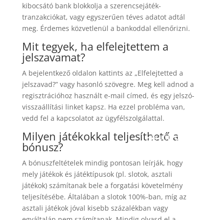
kibocsátó bank blokkolja a szerencsejáték-
tranzakciókat, vagy egyszerűen téves adatot adtál
meg. Érdemes közvetlenül a bankoddal ellenőrizni.
Mit tegyek, ha elfelejtettem a
jelszavamat?
A bejelentkező oldalon kattints az „Elfelejtetted a
jelszavad?” vagy hasonló szövegre. Meg kell adnod a
regisztrációhoz használt e-mail címed, és egy jelszó-
visszaállítási linket kapsz. Ha ezzel probléma van,
vedd fel a kapcsolatot az ügyfélszolgálattal.
Atención telefónica
Milyen játékokkal teljesíthető a
+54 9 11 7079 3070
bónusz?
A bónuszfeltételek mindig pontosan leírják, hogy
mely játékok és játéktípusok (pl. slotok, asztali
játékok) számítanak bele a forgatási követelmény
teljesítésébe. Általában a slotok 100%-ban, míg az
asztali játékok jóval kisebb százalékban vagy
egyáltalán nem számítanak. Mindig olvasd el a