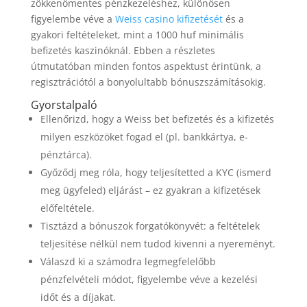
zökkenőmentes pénzkezeléshez, különösen
figyelembe véve a
Weiss casino kifizetését
és a
gyakori feltételeket, mint a 1000 huf minimális
befizetés kaszinóknál. Ebben a részletes
útmutatóban minden fontos aspektust érintünk, a
regisztrációtól a bonyolultabb bónuszszámításokig.
Gyorstalpaló
Ellenőrizd, hogy a Weiss bet befizetés és a kifizetés
milyen eszközöket fogad el (pl. bankkártya, e-
pénztárca).
Győződj meg róla, hogy teljesítetted a KYC (ismerd
meg ügyfeled) eljárást – ez gyakran a kifizetések
előfeltétele.
Tisztázd a bónuszok forgatókönyvét: a feltételek
teljesítése nélkül nem tudod kivenni a nyereményt.
Válaszd ki a számodra legmegfelelőbb
pénzfelvételi módot, figyelembe véve a kezelési
időt és a díjakat.