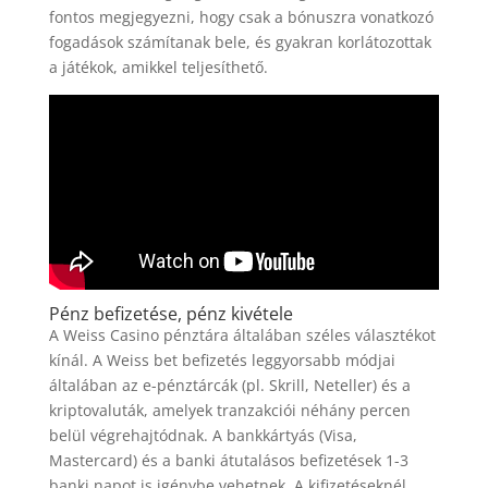
fontos megjegyezni, hogy csak a bónuszra vonatkozó
fogadások számítanak bele, és gyakran korlátozottak
a játékok, amikkel teljesíthető.
Pénz befizetése, pénz kivétele
A Weiss Casino pénztára általában széles választékot
kínál. A Weiss bet befizetés leggyorsabb módjai
általában az e-pénztárcák (pl. Skrill, Neteller) és a
kriptovaluták, amelyek tranzakciói néhány percen
belül végrehajtódnak. A bankkártyás (Visa,
Mastercard) és a banki átutalásos befizetések 1-3
banki napot is igénybe vehetnek. A kifizetéseknél