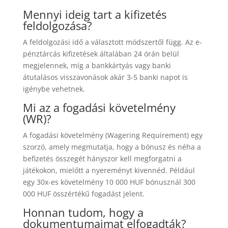
Mennyi ideig tart a kifizetés
feldolgozása?
A feldolgozási idő a választott módszertől függ. Az e-
pénztárcás kifizetések általában 24 órán belül
megjelennek, míg a bankkártyás vagy banki
átutalásos visszavonások akár 3-5 banki napot is
igénybe vehetnek.
Mi az a fogadási követelmény
(WR)?
A fogadási követelmény (Wagering Requirement) egy
szorzó, amely megmutatja, hogy a bónusz és néha a
befizetés összegét hányszor kell megforgatni a
játékokon, mielőtt a nyereményt kivennéd. Például
egy 30x-es követelmény 10 000 HUF bónusznál 300
000 HUF összértékű fogadást jelent.
Honnan tudom, hogy a
dokumentumaimat elfogadták?