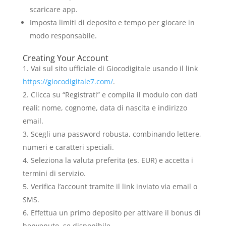
scaricare app.
Imposta limiti di deposito e tempo per giocare in
modo responsabile.
Creating Your Account
Vai sul sito ufficiale di Giocodigitale usando il link
https://giocodigitale7.com/
.
Clicca su “Registrati” e compila il modulo con dati
reali: nome, cognome, data di nascita e indirizzo
email.
Scegli una password robusta, combinando lettere,
numeri e caratteri speciali.
Seleziona la valuta preferita (es. EUR) e accetta i
termini di servizio.
Verifica l’account tramite il link inviato via email o
SMS.
Effettua un primo deposito per attivare il bonus di
benvenuto, se disponibile.