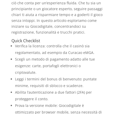
ciò che conta per un’esperienza fluida. Che tu sia un
principiante o un giocatore esperto, seguire passaggi
chiari ti aiuta a risparmiare tempo e a goderti il gioco
senza intoppi. In questo articolo esploriamo come
iniziare su Giocodigitale, concentrandoci su
registrazione, funzionalità e trucchi pratici.
Quick Checklist
Verifica la licenza: controlla che il casinò sia
regolamentato, ad esempio da Curacao eMGA.
Scegli un metodo di pagamento adatto alle tue
esigenze: carte, portafogli elettronici o
criptovalute.
Leggi i termini del bonus di benvenuto: puntate
minime, requisiti di sblocco e scadenze.
Abilita l’autenticazione a due fattori (2FA) per
proteggere il conto.
Prova la versione mobile: Giocodigitale è
ottimizzato per browser mobile, senza necessità di