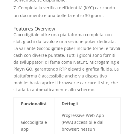
Completa la verifica dell’identità (KYC) caricando
un documento e una bolletta entro 30 giorni.
Features Overview
Giocodigitale offre una piattaforma completa con
slot, giochi da tavolo e una sezione poker dedicata.
La variante Giocodigitale poker include tornei e tavoli
cash con diverse puntate. Tutti i giochi sono forniti
da sviluppatori di fama come NetEnt, Microgaming e
Play’n GO, garantendo RTP elevati e grafica fluida. La
piattaforma è accessibile anche via dispositivo
mobile: basta aprire il browser e caricare il sito, che
si adatta automaticamente allo schermo.
Funzionalità
Dettagli
Progressive Web App
Giocodigitale
(PWA) accessibile dal
app
browser; nessun