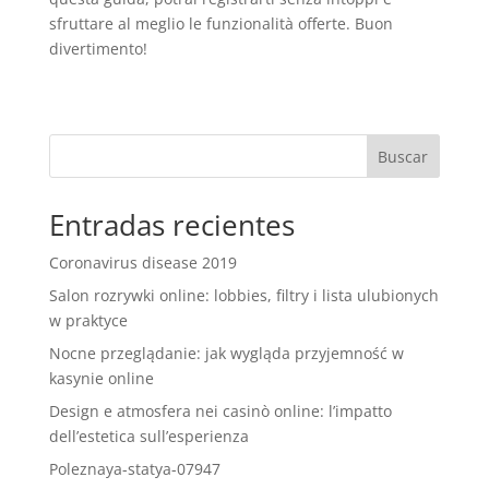
sfruttare al meglio le funzionalità offerte. Buon
divertimento!
Buscar
Entradas recientes
Coronavirus disease 2019
Salon rozrywki online: lobbies, filtry i lista ulubionych
w praktyce
Nocne przeglądanie: jak wygląda przyjemność w
kasynie online
Design e atmosfera nei casinò online: l’impatto
dell’estetica sull’esperienza
Poleznaya-statya-07947