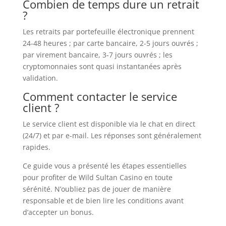
Combien de temps dure un retrait
?
Les retraits par portefeuille électronique prennent
24-48 heures ; par carte bancaire, 2-5 jours ouvrés ;
par virement bancaire, 3-7 jours ouvrés ; les
cryptomonnaies sont quasi instantanées après
validation.
Comment contacter le service
client ?
Le service client est disponible via le chat en direct
(24/7) et par e-mail. Les réponses sont généralement
Atención telefónica
rapides.
+54 9 11 7079 3070
Ce guide vous a présenté les étapes essentielles
pour profiter de Wild Sultan Casino en toute
sérénité. N’oubliez pas de jouer de manière
responsable et de bien lire les conditions avant
d’accepter un bonus.