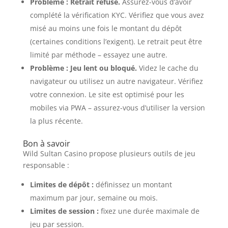
Problème : Retrait refusé.
Assurez-vous d’avoir
complété la vérification KYC. Vérifiez que vous avez
misé au moins une fois le montant du dépôt
(certaines conditions l’exigent). Le retrait peut être
limité par méthode – essayez une autre.
Problème : Jeu lent ou bloqué.
Videz le cache du
navigateur ou utilisez un autre navigateur. Vérifiez
votre connexion. Le site est optimisé pour les
mobiles via PWA – assurez-vous d’utiliser la version
la plus récente.
Bon à savoir
Wild Sultan Casino propose plusieurs outils de jeu
responsable :
Limites de dépôt :
définissez un montant
maximum par jour, semaine ou mois.
Limites de session :
fixez une durée maximale de
jeu par session.