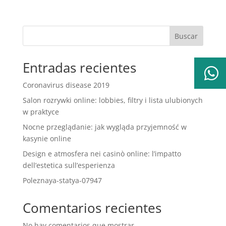
Buscar
Entradas recientes

Coronavirus disease 2019
Salon rozrywki online: lobbies, filtry i lista ulubionych
w praktyce
Nocne przeglądanie: jak wygląda przyjemność w
kasynie online
Design e atmosfera nei casinò online: l’impatto
dell’estetica sull’esperienza
Poleznaya-statya-07947
Comentarios recientes
No hay comentarios que mostrar.