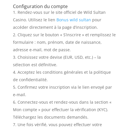
Configuration du compte
Rendez-vous sur le site officiel de Wild Sultan
Casino. Utilisez le lien
Bonus wild sultan
pour
accéder directement à la page d’inscription.
Cliquez sur le bouton « S’inscrire » et remplissez le
formulaire : nom, prénom, date de naissance,
adresse e-mail, mot de passe.
Choisissez votre devise (EUR, USD, etc.) – la
sélection est définitive.
Acceptez les conditions générales et la politique
de confidentialité.
Confirmez votre inscription via le lien envoyé par
e-mail.
Connectez-vous et rendez-vous dans la section «
Mon compte » pour effectuer la vérification (KYC).
Téléchargez les documents demandés.
Une fois vérifié, vous pouvez effectuer votre