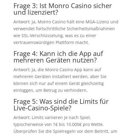
Frage 3: Ist Monro Casino sicher
und lizenziert?
Antwort: Ja, Monro Casino hält eine MGA-Lizenz und
verwendet fortschrittliche Sicherheitsmaßnahmen
wie SSL-Verschlüsselung, was es zu einer
vertrauenswürdigen Plattform macht.
Frage 4: Kann ich die App auf
mehreren Geräten nutzen?
Antwort: Ja, die Monro Casino App kann auf
mehreren Geräten installiert werden, aber Sie
können sich nur auf einem Gerät gleichzeitig
einloggen, um Betrug zu verhindern.
Frage 5: Was sind die Limits für
Live-Casino-Spiele?
Antwort: Limits variieren je nach Spiel,
typischerweise von 1€ bis 10.000€ pro Wette.
Überprüfen Sie die Spielregeln vor dem Beitritt, um