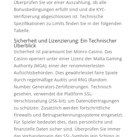
Überprüfen Sie vor einer Auszahlung, ob alle
Bonusbedingungen erfüllt sind und die KYC-
Verifizierung abgeschlossen ist. Technische
Spezifikationen zu Limits finden Sie in der folgenden
Tabelle.
Sicherheit und Lizenzierung: Ein Technischer
Überblick
Sicherheit ist paramount bei Monro Casino. Das
Casino operiert unter einer Lizenz der Malta Gaming
Authority (MGA), einer der renommiertesten
Aufsichtsbehörden. Dies gewährleistet faire Spiele
durch regelmäßige Audits und RNG (Random
Number Generator)-Zertifizierungen. Technisch
gesehen, verwendet die Plattform SSL-
Verschlüsselung (256-bit), um Datenübertragungen
zu schützen. Zusätzlich werden fortschrittliche
Firewalls und Betrugserkennungssysteme eingesetzt.
Für Spieler bedeutet dies, dass persönliche und
finanzielle Daten sicher sind. Überprüfen Sie immer
das Vorhandensein des SSL-Symbols (ein Schloss in