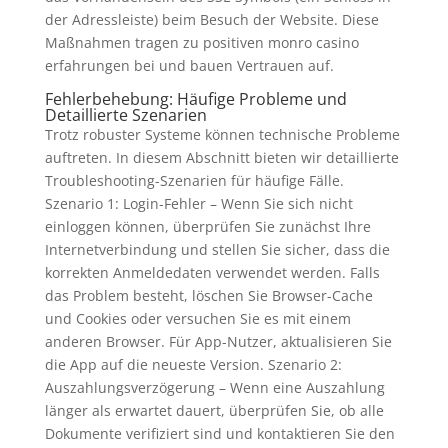
der Adressleiste) beim Besuch der Website. Diese
Maßnahmen tragen zu positiven monro casino
erfahrungen bei und bauen Vertrauen auf.
Fehlerbehebung: Häufige Probleme und
Detaillierte Szenarien
Trotz robuster Systeme können technische Probleme
auftreten. In diesem Abschnitt bieten wir detaillierte
Troubleshooting-Szenarien für häufige Fälle.
Szenario 1: Login-Fehler – Wenn Sie sich nicht
einloggen können, überprüfen Sie zunächst Ihre
Internetverbindung und stellen Sie sicher, dass die
korrekten Anmeldedaten verwendet werden. Falls
das Problem besteht, löschen Sie Browser-Cache
und Cookies oder versuchen Sie es mit einem
anderen Browser. Für App-Nutzer, aktualisieren Sie
die App auf die neueste Version. Szenario 2:
Auszahlungsverzögerung – Wenn eine Auszahlung
länger als erwartet dauert, überprüfen Sie, ob alle
Dokumente verifiziert sind und kontaktieren Sie den