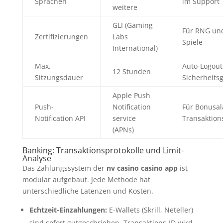
Sprachen
im Support
weitere
GLI (Gaming
Für RNG und
Zertifizierungen
Labs
Spiele
International)
Max.
Auto-Logout
12 Stunden
Sitzungsdauer
Sicherheits
Apple Push
Push-
Notification
Für Bonusa
Notification API
service
Transaktion
(APNs)
Banking: Transaktionsprotokolle und Limit-
Analyse
Das Zahlungssystem der
nv casino casino app
ist
modular aufgebaut. Jede Methode hat
unterschiedliche Latenzen und Kosten.
Echtzeit-Einzahlungen:
E-Wallets (Skrill, Neteller)
sind sofort gutgeschrieben. Transaktions-ID wird