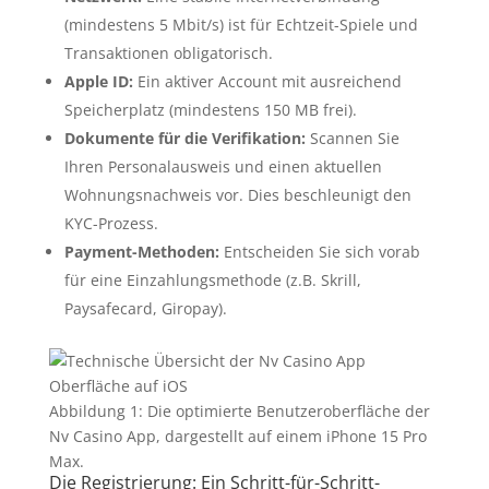
(mindestens 5 Mbit/s) ist für Echtzeit-Spiele und
Transaktionen obligatorisch.
Apple ID:
Ein aktiver Account mit ausreichend
Speicherplatz (mindestens 150 MB frei).
Dokumente für die Verifikation:
Scannen Sie
Ihren Personalausweis und einen aktuellen
Wohnungsnachweis vor. Dies beschleunigt den
KYC-Prozess.
Payment-Methoden:
Entscheiden Sie sich vorab
für eine Einzahlungsmethode (z.B. Skrill,
Paysafecard, Giropay).
Abbildung 1: Die optimierte Benutzeroberfläche der
Nv Casino App, dargestellt auf einem iPhone 15 Pro
Max.
Die Registrierung: Ein Schritt-für-Schritt-