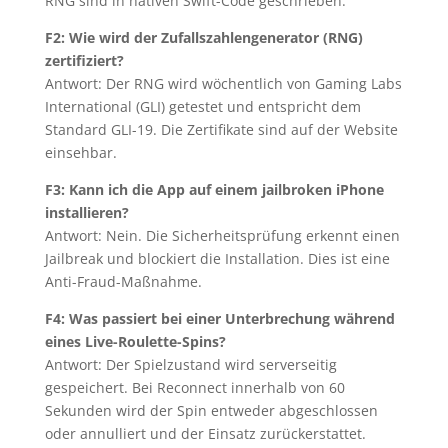
RNG sind in nativen Swift-Code geschrieben.
F2: Wie wird der Zufallszahlengenerator (RNG)
zertifiziert?
Antwort: Der RNG wird wöchentlich von Gaming Labs
International (GLI) getestet und entspricht dem
Standard GLI-19. Die Zertifikate sind auf der Website
einsehbar.
F3: Kann ich die App auf einem jailbroken iPhone
installieren?
Antwort: Nein. Die Sicherheitsprüfung erkennt einen
Jailbreak und blockiert die Installation. Dies ist eine
Anti-Fraud-Maßnahme.
F4: Was passiert bei einer Unterbrechung während
eines Live-Roulette-Spins?
Antwort: Der Spielzustand wird serverseitig
gespeichert. Bei Reconnect innerhalb von 60
Sekunden wird der Spin entweder abgeschlossen
oder annulliert und der Einsatz zurückerstattet.