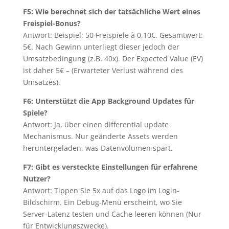
F5: Wie berechnet sich der tatsächliche Wert eines
Freispiel-Bonus?
Antwort: Beispiel: 50 Freispiele à 0,10€. Gesamtwert:
5€. Nach Gewinn unterliegt dieser jedoch der
Umsatzbedingung (z.B. 40x). Der Expected Value (EV)
ist daher 5€ – (Erwarteter Verlust während des
Umsatzes).
F6: Unterstützt die App Background Updates für
Spiele?
Antwort: Ja, über einen differential update
Mechanismus. Nur geänderte Assets werden
heruntergeladen, was Datenvolumen spart.
F7: Gibt es versteckte Einstellungen für erfahrene
Nutzer?
Antwort: Tippen Sie 5x auf das Logo im Login-
Bildschirm. Ein Debug-Menü erscheint, wo Sie
Server-Latenz testen und Cache leeren können (Nur
für Entwicklungszwecke).