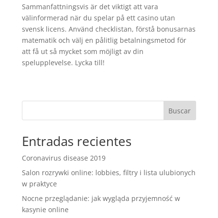
Sammanfattningsvis är det viktigt att vara
välinformerad när du spelar på ett casino utan
svensk licens. Använd checklistan, förstå bonusarnas
matematik och välj en pålitlig betalningsmetod för
att få ut så mycket som möjligt av din
spelupplevelse. Lycka till!
Buscar
Entradas recientes
Coronavirus disease 2019
Salon rozrywki online: lobbies, filtry i lista ulubionych
w praktyce
Nocne przeglądanie: jak wygląda przyjemność w
kasynie online
Atención telefónica