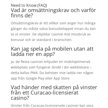
Need to Know (FAQ)
Vad är omsättningskrav och varför
finns de?
Omsättningskrav är ett villkor som anger hur många
gånger du måste satsa bonusbeloppet innan du kan
ta ut vinster. De skyddar casinot mot missbruk av
bonusar och är standard i branschen.
Kan jag spela på mobilen utan att
ladda ner en app?
Ja, de flesta casinon erbjuder en mobiloptimerad
webbplats som fungerar direkt i din webbläsare –
detta kallas PWA. Du behöver inte ladda ner någon
app från Google Play eller App Store.
Vad händer med skatten på vinster
från ett Curacao-licensierat
casino?
Vinster från Curacao-licensierade casinon kan vara