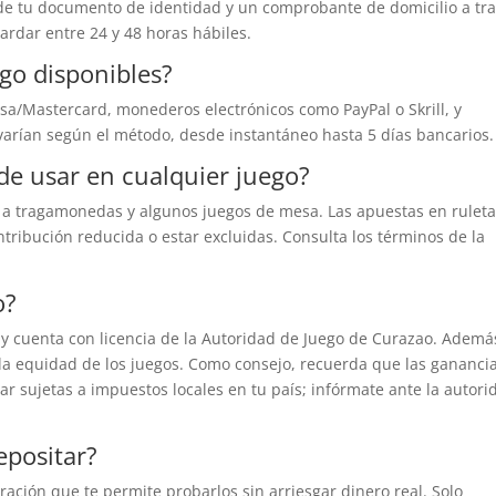
 de tu documento de identidad y un comprobante de domicilio a tr
tardar entre 24 y 48 horas hábiles.
go disponibles?
isa/Mastercard, monederos electrónicos como PayPal o Skrill, y
 varían según el método, desde instantáneo hasta 5 días bancarios.
de usar en cualquier juego?
s a tragamonedas y algunos juegos de mesa. Las apuestas en ruleta
tribución reducida o estar excluidas. Consulta los términos de la
o?
ts y cuenta con licencia de la Autoridad de Juego de Curazao. Ademá
r la equidad de los juegos. Como consejo, recuerda que las gananci
r sujetas a impuestos locales en tu país; infórmate ante la autori
epositar?
ción que te permite probarlos sin arriesgar dinero real. Solo