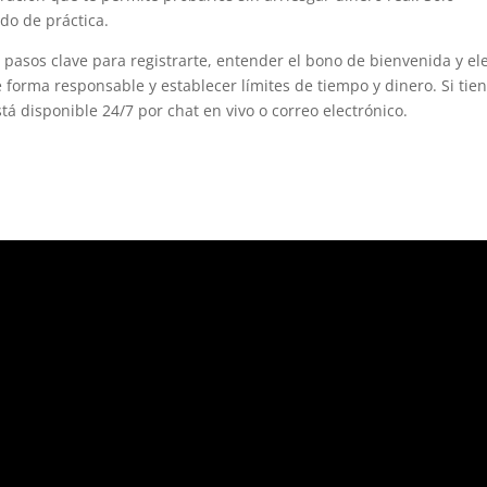
do de práctica.
pasos clave para registrarte, entender el bono de bienvenida y el
forma responsable y establecer límites de tiempo y dinero. Si tie
stá disponible 24/7 por chat en vivo o correo electrónico.