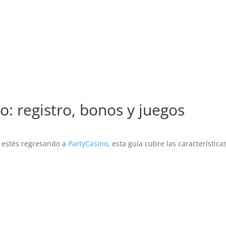
MODIFICAR/CANCELA
Servicios | Amenities
Habitaciones
Ubicación
C
o: registro, bonos y juegos
o estés regresando a
PartyCasino
, esta guía cubre las característica