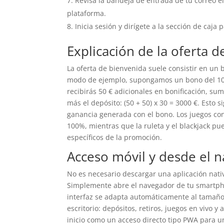
Revisa la bandeja de entrada de tu correo ele
plataforma.
Inicia sesión y dirígete a la sección de caja 
Explicación de la oferta 
La oferta de bienvenida suele consistir en u
modo de ejemplo, supongamos un bono del 100%
recibirás 50 € adicionales en bonificación, su
más el depósito: (50 + 50) x 30 = 3000 €. Esto 
ganancia generada con el bono. Los juegos co
100%, mientras que la ruleta y el blackjack pu
específicos de la promoción.
Acceso móvil y desde el 
No es necesario descargar una aplicación nati
Simplemente abre el navegador de tu smartphon
interfaz se adapta automáticamente al tamaño 
escritorio: depósitos, retiros, juegos en vivo y
inicio como un acceso directo tipo PWA para u