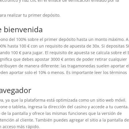
ctrónico y haz clic en el enlace de verificación enviado por la
para realizar tu primer depósito.
de bienvenida
n bono del 100% sobre el primer depósito hasta un monto máximo. A
 hasta 100 € con un requisito de apuesta de 30x. Si depositas 5
mando 100 € para jugar. El requisito de apuesta se calcula sobre el
significa que debes apostar 3000 € antes de poder retirar cualquier
ntribuyen de manera diferente: las tragamonedas suelen aportar e
eden aportar solo el 10% o menos. Es importante leer los términos
navegador
va, ya que la plataforma está optimizada como un sitio web móvil.
e o tableta, ingresa la dirección del casino y accede a tu cuenta.
de la pantalla y ofrece las mismas funciones que la versión de
 atención al cliente. También puedes agregar el sitio a la pantalla d
n acceso más rápido.