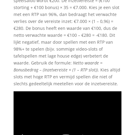
speelsaldo wordt €200. De inzetvereiste = (€100
storting + €100 bonus) × 35 = €7.000. Kies je een slot
met een RTP van 96%, dan bedraagt het verwachte
verlies over de vereiste inzet: €7.000 × (1 – 0,96) =
€280. De bonus heeft een waarde van €100, dus de
netto verwachte waarde = €100 – €280 = -€180. Dit
lijkt negatief, maar door spellen met een RTP van
98%+ te spelen (bijv. sommige video‑slots of
tafelspellen met lage house edge) verbetert de
waarde. Gebruik de formule:
Netto waarde =
Bonusbedrag – (Inzetvereiste × (1 – RTP slot))
. Kies altijd
slots met hoge RTP en vermijd spellen die niet of
slechts gedeeltelijk meetellen voor de inzetvereiste.