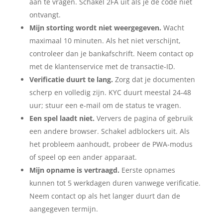
aan te vragen. Schakel 2FA uit als je de code niet
ontvangt.
Mijn storting wordt niet weergegeven.
Wacht
maximaal 10 minuten. Als het niet verschijnt,
controleer dan je bankafschrift. Neem contact op
met de klantenservice met de transactie‑ID.
Verificatie duurt te lang.
Zorg dat je documenten
scherp en volledig zijn. KYC duurt meestal 24‑48
uur; stuur een e‑mail om de status te vragen.
Een spel laadt niet.
Ververs de pagina of gebruik
een andere browser. Schakel adblockers uit. Als
het probleem aanhoudt, probeer de PWA‑modus
of speel op een ander apparaat.
Mijn opname is vertraagd.
Eerste opnames
kunnen tot 5 werkdagen duren vanwege verificatie.
Neem contact op als het langer duurt dan de
aangegeven termijn.