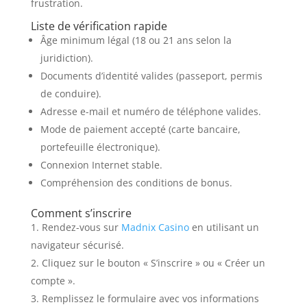
frustration.
Liste de vérification rapide
Âge minimum légal (18 ou 21 ans selon la
juridiction).
Documents d’identité valides (passeport, permis
de conduire).
Adresse e-mail et numéro de téléphone valides.
Mode de paiement accepté (carte bancaire,
portefeuille électronique).
Connexion Internet stable.
Compréhension des conditions de bonus.
Comment s’inscrire
Rendez-vous sur
Madnix Casino
en utilisant un
navigateur sécurisé.
Cliquez sur le bouton « S’inscrire » ou « Créer un
compte ».
Remplissez le formulaire avec vos informations