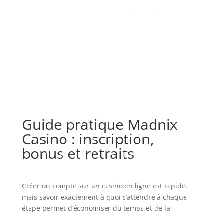
Guide pratique Madnix
Casino : inscription,
bonus et retraits
Créer un compte sur un casino en ligne est rapide,
mais savoir exactement à quoi s’attendre à chaque
étape permet d’économiser du temps et de la