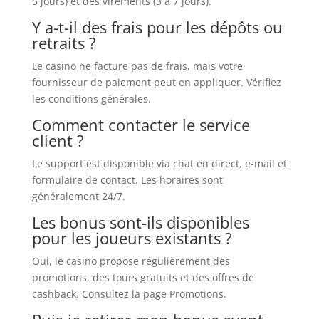
5 jours) et des virements (3 à 7 jours).
Y a-t-il des frais pour les dépôts ou
retraits ?
Le casino ne facture pas de frais, mais votre
fournisseur de paiement peut en appliquer. Vérifiez
les conditions générales.
Comment contacter le service
client ?
Le support est disponible via chat en direct, e-mail et
formulaire de contact. Les horaires sont
généralement 24/7.
Les bonus sont-ils disponibles
pour les joueurs existants ?
Oui, le casino propose régulièrement des
promotions, des tours gratuits et des offres de
cashback. Consultez la page Promotions.